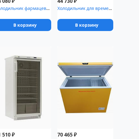
₽
₽
8 080
44 730
Холодильник фармацевтический Pozis ХФ-400-2 с металлической дверь...
Холодильник для временного хранения медицинских отходов Саратов-5...
В корзину
В корзину
₽
₽
1 510
70 465