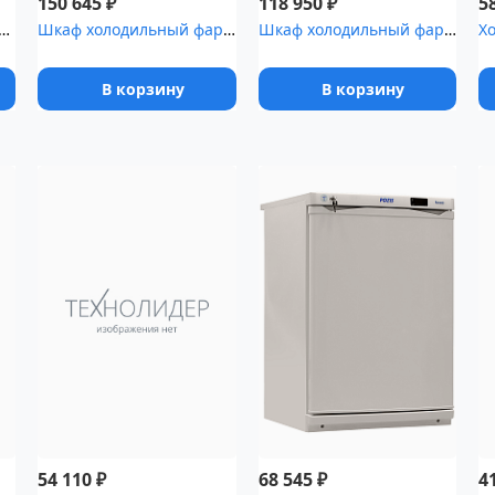
₽
₽
150 645
118 950
5
ик для хранения крови Pozis ХК-400-1
Шкаф холодильный фармацевтический Polair ШХФ-1,4 с металлическими...
Шкаф холодильный фармацевтический Polair ШХФ-0,7ДС со стеклянной ...
В корзину
В корзину
₽
₽
54 110
68 545
4