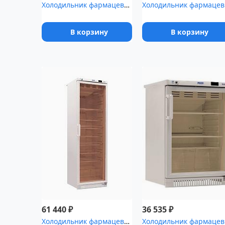
Холодильник фармацевтический Pozis ХФ-400-5(ТС) с тонированной ст...
Холодил
В корзину
В корзину
₽
₽
61 440
36 535
Холодильник фармацевтический Pozis ХФ-400-3(ТС) с тонированной ст...
Холодил