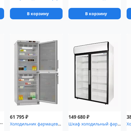
В корзину
В корзину
₽
₽
61 795
149 680
3
дильник фармацевтический Pozis ХЛ-340
Холодильник фармацевтический Pozis ХФД-280(ТС) с тонированными дв...
Шкаф холодильный фармацевтический Polair ШХФ-1,0ДС со стеклянной ...