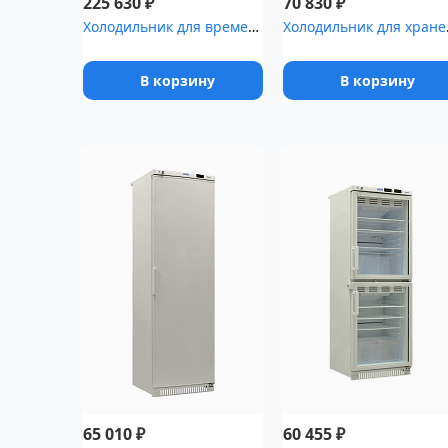
₽
₽
225 630
70 830
Холодильник для временного хранения медицинских отходов Саратов-5...
Холодильн
В корзину
В корзину
₽
₽
65 010
60 455