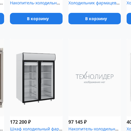
ьник фармацевтический Pozis ХФД-280(ТС) с тонированной сте...
Накопитель-холодильник для временного хранения медицинских отходо...
Холодильник фармацевтический Pozis ХЛ-340-1 с металлическими двер...
В корзину
В корзину
₽
₽
172 200
97 145
4
ьник фармацевтический Pozis ХФ-140-1(ТС) с тонированной ст...
Шкаф холодильный фармацевтический Polair ШХФ-1,4ДС со стеклянными...
Накопитель-холодильник для временного хранения медицинских отходо...