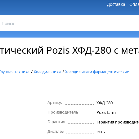
Доставка
Опла
ический Pozis ХФД-280 с ме
/
/
Крупная техника
Холодильники
Холодильники фармацевтические
Артикул
ХФД-280
Производитель
Pozis farm
Гарантия
Дисплей
есть