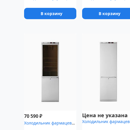
В корзину
В корзину
Цена не указана
₽
70 590
Холо
Холодильник фармацевтический Pozis ХЛ-340-1(ТС) с тонированной ст...