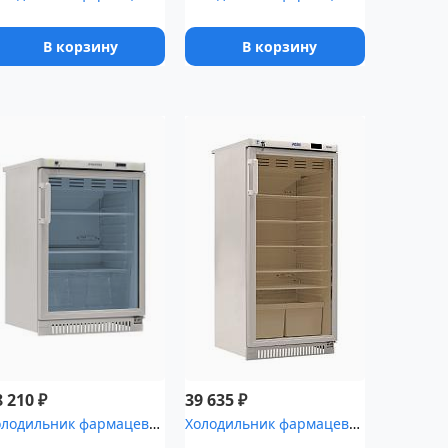
В корзину
В корзину
₽
₽
8 210
39 635
Холодильник фармацевтический POZIS ХФ-140-3
Холодильник фармацевтический Pozis ХФ-250-3(ТС) с тонированной ст...