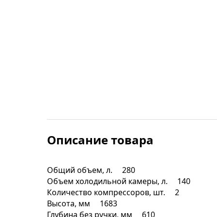
Строительные фены
Точильные станки
Фрезеры
Штроборезы
Шуруповерты и электроотвертки
Описание товара
Электролобзики
Общий объем, л. 280
Электрорубанки
Объем холодильной камеры, л. 140
Количество компрессоров, шт. 2
Инверторы
Высота, мм 1683
Глубина без ручки, мм 610