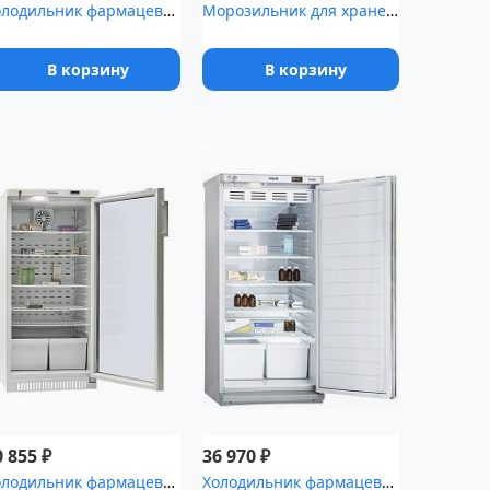
Холодильник фармацевтический Pozis ХФ-250-5(ТС) с тонированной ст...
Морозильник для хранения медицинских отходов Саратов-601М
В корзину
В корзину
₽
₽
0 855
36 970
Холодильник фармацевтический Pozis ХФ-250-5 со стеклянной дверью ...
Холодильник фармацевтический Pozis ХФ-250-2