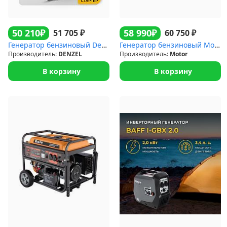
₽
₽
50 210
58 990
₽
₽
51 705
60 750
Генератор бензиновый Denzel GE-6900
Генератор бензиновый Motor lt10000lbe (8 кВт)
Производитель:
DENZEL
Производитель:
Motor
В корзину
В корзину