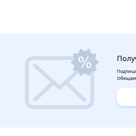
Строительные фены
Точильные станки
Фрезеры
Полу
Штроборезы
Подпиши
Шуруповерты и электроотвертки
Обещаем
Электролобзики
Электрорубанки
Инверторы