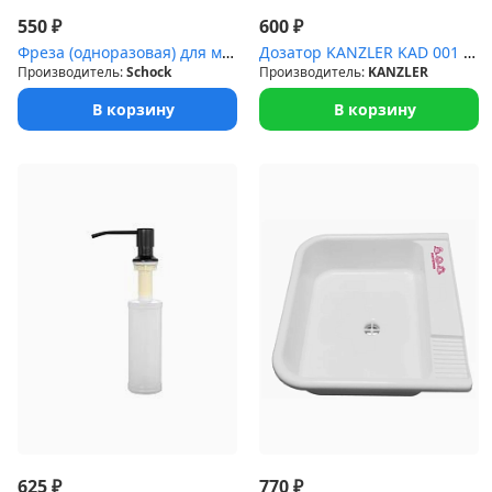
₽
₽
550
600
Фреза (одноразовая) для моделей моек в материале Cristadur пласти...
Дозатор KANZLER KAD 001 BLACK
Производитель:
Schock
Производитель:
KANZLER
В корзину
В корзину
₽
₽
625
770