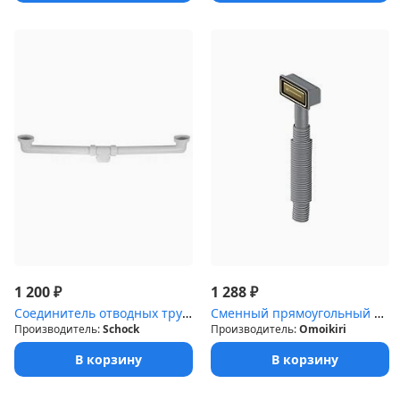
₽
₽
1 200
1 288
Соединитель отводных труб для 2-х чашевых моек Soho; Solido белый...
Сменный прямоугольный перелив для арматуры серии Omoikiri WK-AB а...
Производитель:
Schock
Производитель:
Omoikiri
В корзину
В корзину