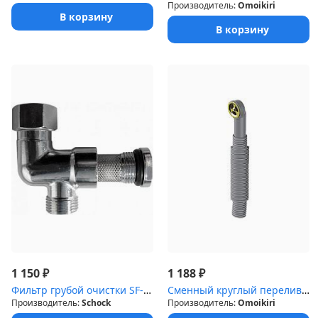
Производитель:
Omoikiri
В корзину
В корзину
₽
₽
1 150
1 188
Фильтр грубой очистки SF-100
Сменный круглый перелив для арматуры серии Omoikiri WK-LG светлое...
Производитель:
Schock
Производитель:
Omoikiri