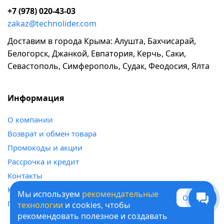
+7 (978) 020-43-03
zakaz@technolider.com
Доставим в города Крыма: Алушта, Бахчисарай,
Белогорск, Джанкой, Евпатория, Керчь, Саки,
Севастополь, Симферополь, Судак, Феодосия, Ялта
Информация
о компании
возврат и обмен товара
промокоды и акции
рассрочка и кредит
контакты
карта сайта
Мы используем
рекомендательные
Окей
политика обработки персональных данных
технологии
и cookies, чтобы
рекомендовать полезное и создавать
© 1995-2026 ТЕХНОЛИДЕР - информация на сайте не