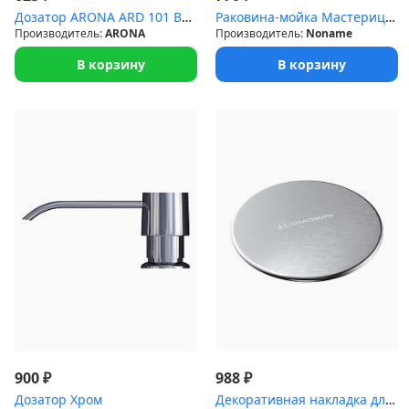
Дозатор ARONA ARD 101 BLACK PVD
Раковина-мойка Мастерица SP-502 (41*50)
Производитель:
ARONA
Производитель:
Noname
В корзину
В корзину
₽
₽
900
988
Дозатор Хром
Декоративная накладка для выпуска Omoikiri DEC-IN нерж.сталь/нерж...