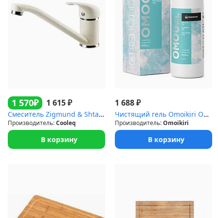
₽
1 570
₽
₽
1 615
1 688
Смеситель Zigmund & Shtain 0200 ZS ИНД.ВАНИЛЬ
Чистящий гель Omoikiri OMOGEL
Производитель:
Cooleq
Производитель:
Omoikiri
В корзину
В корзину