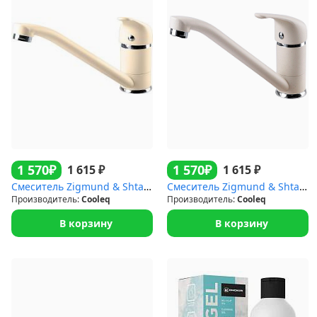
₽
₽
1 570
1 570
₽
₽
1 615
1 615
Смеситель Zigmund & Shtain 0200 ZS ТОПЛ.МОЛОКО
Смеситель Zigmund & Shtain 0200 ZS МОЛОД.ШАМП
Производитель:
Cooleq
Производитель:
Cooleq
В корзину
В корзину