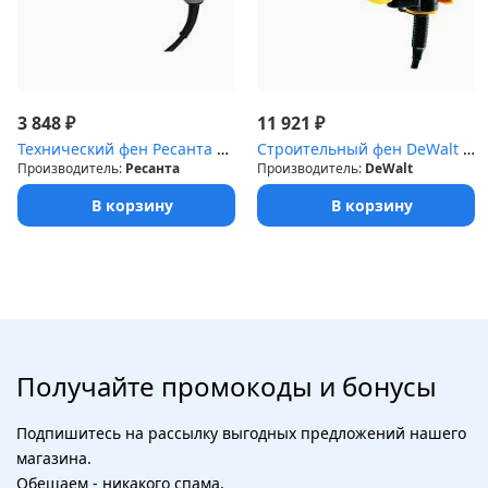
Строительные фены
Точильные станки
₽
₽
3 848
11 921
Технический фен Ресанта ФЭ-2000ЭК 2000Вт темп.50/50-550/50-550С
Строительный фен DeWalt D26411-QS
Фрезеры
Производитель:
Ресанта
Производитель:
DeWalt
В корзину
В корзину
Штроборезы
Шуруповерты и электроотвертки
Электролобзики
Получайте промокоды и бонусы
Электрорубанки
Подпишитесь на рассылку выгодных предложений нашего
Инверторы
магазина.
Обещаем - никакого спама.