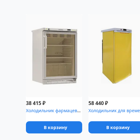
₽
₽
38 415
58 440
Холодильник фармацевтический POZIS ХФ-140-3(ТС) тонированное стек...
Х
В корзину
В корзину