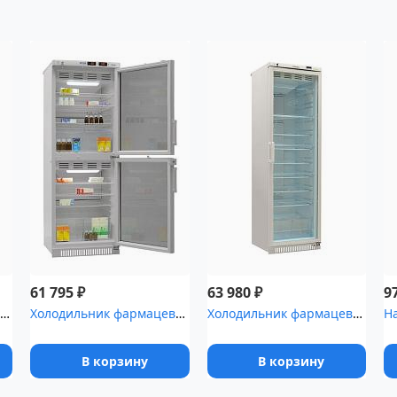
₽
₽
61 795
63 980
9
олодильник для временного хранения медицинских отходов Саратов-5...
Холодильник фармацевтический Pozis ХФД-280(ТС) с тонированными дв...
Холодильник фармацевтический Pozis ХФ-400-5
В корзину
В корзину