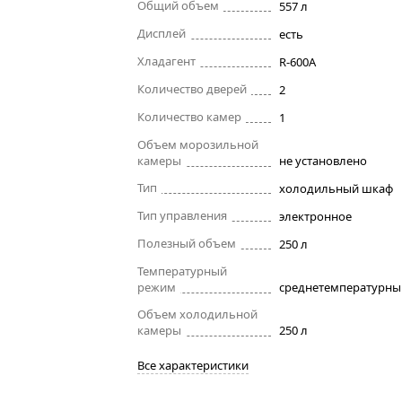
Общий объем
557 л
Дисплей
есть
Хладагент
R-600A
Количество дверей
2
Количество камер
1
Объем морозильной
камеры
не установлено
Тип
холодильный шкаф
Тип управления
электронное
Полезный объем
250 л
Температурный
режим
среднетемпературны
Объем холодильной
камеры
250 л
Все характеристики