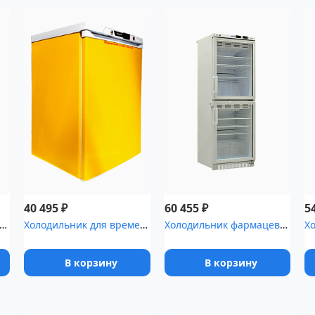
₽
₽
40 495
60 455
5
ьник фармацевтический Pozis ХЛ-250-1 с металлическими двер...
Холодильник для временного хранения медицинских отходов Саратов-5...
Холодильник фармацевтический Pozis ХФД-280(ТС) с тонированной сте...
В корзину
В корзину