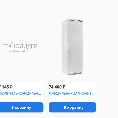
₽
₽
7 145
74 400
Накопитель-холодильник для временного хранения медицинских отходо...
Холодильник для хранения крови Pozis ХК-400-2 с металлической две...
В корзину
В корзину