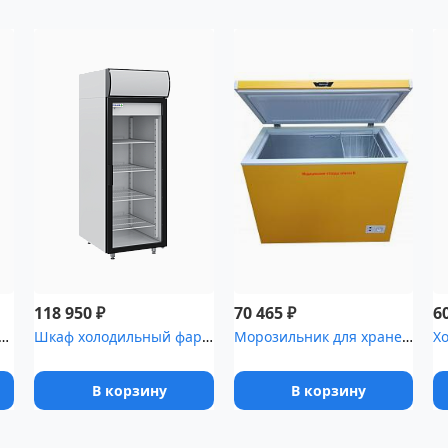
₽
₽
118 950
70 465
6
ик для хранения крови Pozis ХК-400-1
Шкаф холодильный фармацевтический Polair ШХФ-0,7ДС со стеклянной ...
Морозильник для хранения медицинских отходов Саратов-601М
В корзину
В корзину