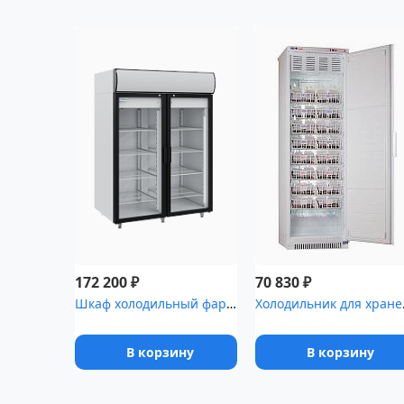
₽
₽
172 200
70 830
Шкаф холодильный фармацевтический Polair ШХФ-1,4ДС со стеклянными...
Холодильн
В корзину
В корзину