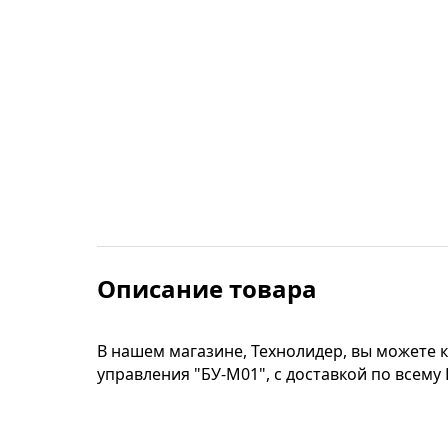
Строительные фены
Точильные станки
Фрезеры
Штроборезы
Шуруповерты и электроотвертки
Описание товара
Электролобзики
В нашем магазине, Технолидер, вы можете 
Электрорубанки
управления "БУ-М01", с доставкой по всему
Инверторы