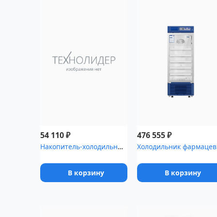
₽
₽
54 110
476 555
Накопитель-холодильник для временного хранения медицинских отходо...
Холодил
В корзину
В корзину