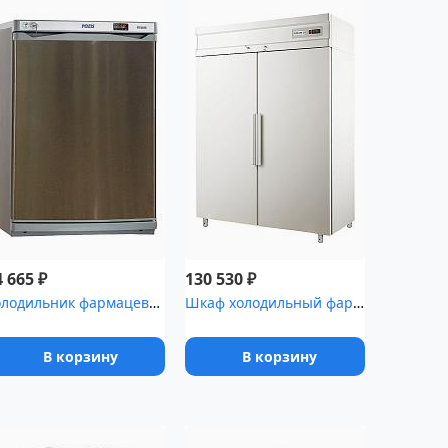
₽
₽
4 665
130 530
Холодильник фармацевтический Pozis ХФ-140 серебристый
Шкаф холодильный фармацевтический Polair ШХФ-1,0 с металлической ...
В корзину
В корзину