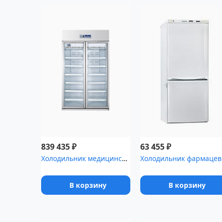
₽
₽
839 435
63 455
Холодильник медицинский Haier HYC-940 со стеклянными дверями (890...
Холодил
В корзину
В корзину