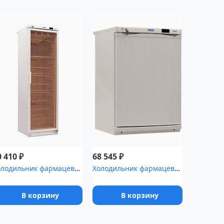
₽
₽
0 410
68 545
Холодильник фармацевтический Pozis ХФ-400-3 со стеклянной дверью ...
Холодильник фармацевтический Pozis ХЛ-340-1 с металлическими двер...
В корзину
В корзину