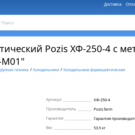
Доставка
Опла
ический Pozis ХФ-250-4 с ме
-М01"
/
/
Крупная техника
Холодильники
Холодильники фармацевтические
Артикул
ХФ-250-4
Производитель
Pozis farm
Гарантия
Вес
53.5 кг