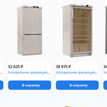
₽
₽
52 625
38 975
3
ьник фармацевтический Haier HYC-290 со стеклянной дверью (...
Холодильник фармацевтический Pozis ХЛ-250
Холодильник фармацевтический Pozis ХФ-250-3 со стеклянной дверью ...
В корзину
В корзину