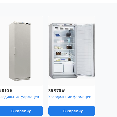
₽
₽
5 010
36 970
Холодильник фармацевтический Pozis ХФ-400-5(ТС) с тонированной ст...
Холодильник фармацевтический Pozis ХФ-250-2
В корзину
В корзину