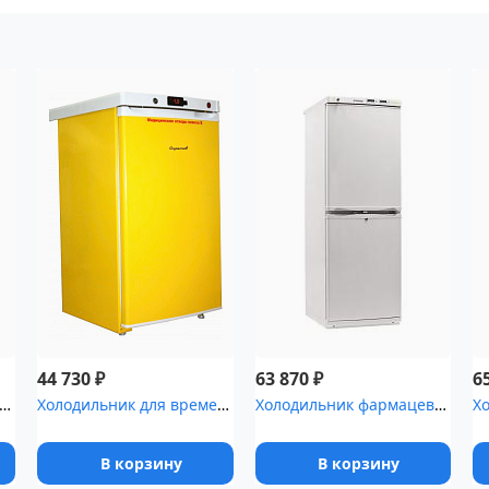
₽
₽
44 730
63 870
6
ьник фармацевтический Pozis ХФ-400-3(ТС) с тонированной ст...
Холодильник для временного хранения медицинских отходов Саратов-5...
Холодильник фармацевтический двухкамерный POZIS ХФД-280-1 белый д...
В корзину
В корзину