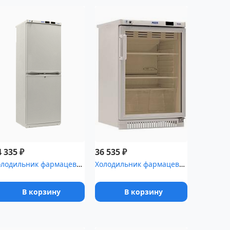
₽
₽
4 335
36 535
Холодильник фармацевтический Pozis ХФД-280 с металлическими дверя...
Холодильник фармацевтический Pozis ХФ-140-1(ТС) с тонированной ст...
В корзину
В корзину