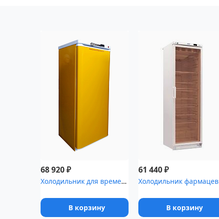
₽
₽
68 920
61 440
Холодильник для временного хранения медицинских отходов Саратов-5...
Холодил
В корзину
В корзину