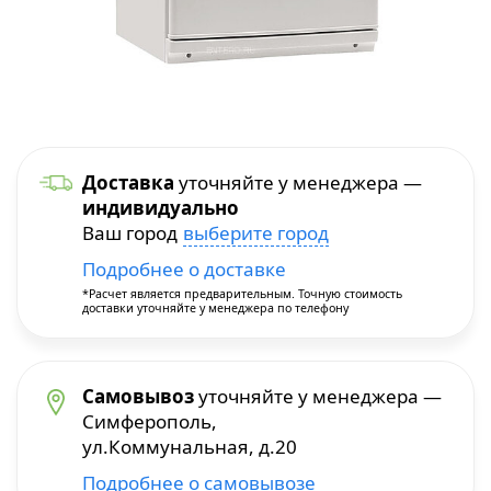
Уход и уборка
Посуда для приготовления
Краскопульты
Бытовая химия
Термопосуда
Многофункциональные инструменты
Посуда для сервировки
Перфораторы
Доставка
уточняйте у менеджера —
индивидуально
Столовые приборы
Пилы и плиткорезы
Ваш город
выберите город
Подробнее о доставке
Термосы
Прочие инструменты
*Расчет является предварительным. Точную стоимость
доставки уточняйте у менеджера по телефону
Расходные материалы и принадлежности
Самовывоз
уточняйте у менеджера —
Сварочное оборудование
Симферополь,
ул.Коммунальная, д.20
Станки
Подробнее о самовывозе