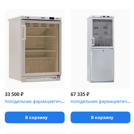
₽
₽
33 500
67 335
Холодильник фармацевтический Pozis ХФ-140-1 со стеклянной дверью ...
Холодильник фармацевтический двухкамерный POZIS ХФД-280-1(ТС) с т...
В корзину
В корзину