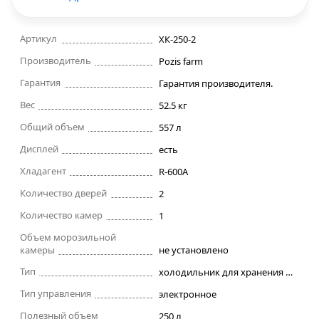
Строительные фены
Артикул
ХК-250-2
Производитель
Точильные станки
Pozis farm
Гарантия
Гарантия производителя.
Фрезеры
Вес
52.5 кг
Общий объем
557 л
Штроборезы
Дисплей
есть
Хладагент
R-600A
Шуруповерты и электроотвертки
Количество дверей
2
Электролобзики
Количество камер
1
Объем морозильной
камеры
не установлено
Электрорубанки
Тип
холодильник для хранения крови
Инверторы
Тип управления
электронное
Полезный объем
250 л