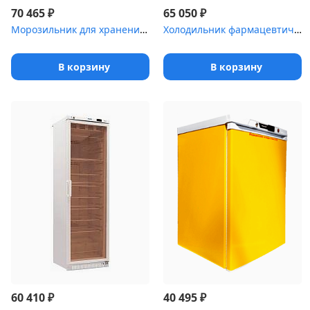
₽
₽
70 465
65 050
Морозильник для хранения медицинских отходов Саратов-601М
Холодильник фармацевтический Pozis ХЛ-340(ТС)
В корзину
В корзину
₽
₽
60 410
40 495