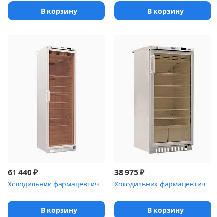
В корзину
В корзину
₽
₽
61 440
38 975
Холодильник фармацевтический Pozis ХФ-400-3(ТС) с тонированной ст...
Холодильник фармацевтический Pozis ХФ-250-3 со стеклянной дверью ...
В корзину
В корзину