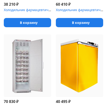
₽
₽
38 210
60 410
Холодильник фармацевтический POZIS ХФ-140-3
Холодильник фармацевтический Pozis ХФ-400-3 со стеклянной дверью ...
В корзину
В корзину
₽
₽
70 830
40 495