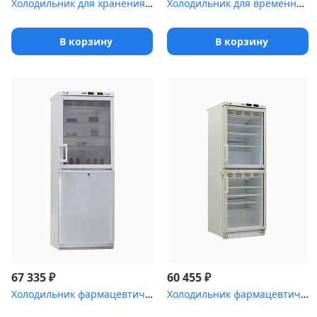
Холодильник для хранения крови Pozis ХК-400-1
Холодильник для временного хранения медицинских отходов Саратов-5...
В корзину
В корзину
₽
₽
67 335
60 455
Холодильник фармацевтический двухкамерный POZIS ХФД-280-1(ТС) с т...
Холодильник фармацевтический Pozis ХФД-280(ТС) с тонированной сте...