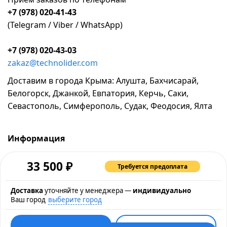
+7 (978) 020-41-43
(Telegram / Viber / WhatsApp)
+7 (978) 020-43-03
zakaz@technolider.com
Доставим в города Крыма: Алушта, Бахчисарай,
Белогорск, Джанкой, Евпатория, Керчь, Саки,
Севастополь, Симферополь, Судак, Феодосия, Ялта
Информация
о компании
₽
33 500
Требуется предоплата
возврат и обмен товара
промокоды и акции
Доставка
уточняйте у менеджера —
индивидуально
Ваш город
выберите город
рассрочка и кредит
контакты