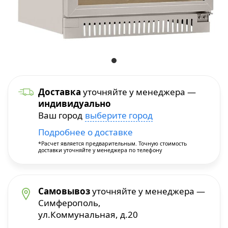
Уход и уборка
Посуда для приготовления
Краскопульты
Бытовая химия
Термопосуда
Многофункциональные инструменты
Посуда для сервировки
Перфораторы
Доставка
уточняйте у менеджера —
индивидуально
Столовые приборы
Пилы и плиткорезы
Ваш город
выберите город
Подробнее о доставке
Термосы
Прочие инструменты
*Расчет является предварительным. Точную стоимость
доставки уточняйте у менеджера по телефону
Расходные материалы и принадлежности
Сварочное оборудование
Самовывоз
уточняйте у менеджера —
Симферополь,
ул.Коммунальная, д.20
Станки