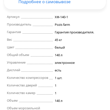
Подробнее о самовывозе
Строительные фены
Артикул
ХФ-140-1
Точильные станки
Производитель
Pozis farm
Гарантия
Гарантия производителя.
Фрезеры
Вес
45 кг
Цвет
белый
Штроборезы
Общий объем
140 л
Шуруповерты и электроотвертки
Управление
электронное
Дисплей
есть
Электролобзики
Количество компрессоров
1 шт.
Количество дверей
1
Электрорубанки
Количество камер
1
Объем
Инверторы
140 л
Объем морозильной