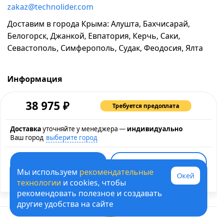
zakaz@technolider.com
Доставим в города Крыма: Алушта, Бахчисарай,
Белогорск, Джанкой, Евпатория, Керчь, Саки,
Севастополь, Симферополь, Судак, Феодосия, Ялта
Информация
о компании
₽
38 975
Требуется предоплата
возврат и обмен товара
промокоды и акции
Доставка
уточняйте у менеджера —
индивидуально
Ваш город
выберите город
рассрочка и кредит
контакты
Быстрая покупка
карта сайта
Мы используем
рекомендательные
Окей
Купить в кредит
политика обработки персональных данных
технологии
и cookies, чтобы
рекомендовать полезное и создавать
© 1995-2026 ТЕХНОЛИДЕР - информация на сайте не
другие удобства на сайте
является договором оферты
0