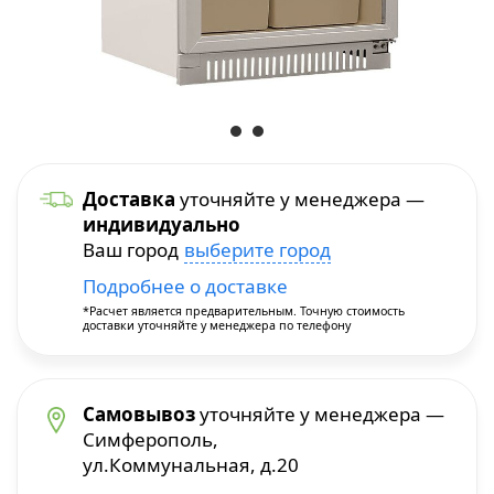
Уход и уборка
Посуда для приготовления
Краскопульты
Бытовая химия
Термопосуда
Многофункциональные инструменты
Посуда для сервировки
Перфораторы
Доставка
уточняйте у менеджера —
индивидуально
Столовые приборы
Пилы и плиткорезы
Ваш город
выберите город
Подробнее о доставке
Термосы
Прочие инструменты
*Расчет является предварительным. Точную стоимость
доставки уточняйте у менеджера по телефону
Расходные материалы и принадлежности
Сварочное оборудование
Самовывоз
уточняйте у менеджера —
Симферополь,
ул.Коммунальная, д.20
Станки