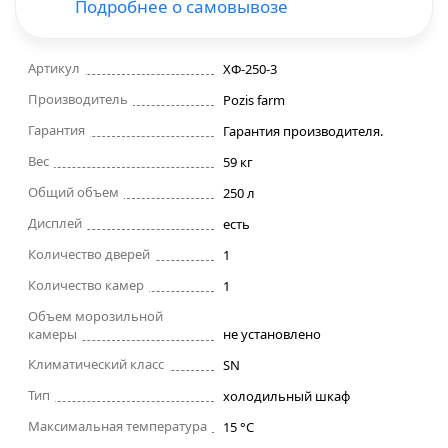
Подробнее о самовывозе
Строительные фены
Артикул
ХФ-250-3
Точильные станки
Производитель
Pozis farm
Гарантия
Гарантия производителя.
Фрезеры
Вес
59 кг
Общий объем
250 л
Штроборезы
Дисплей
есть
Шуруповерты и электроотвертки
Количество дверей
1
Количество камер
1
Электролобзики
Объем морозильной
камеры
не установлено
Электрорубанки
Климатический класс
SN
Тип
холодильный шкаф
Инверторы
Максимальная температура
15 °C