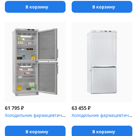
В корзину
В корзину
₽
₽
61 795
63 455
Холодильник фармацевтический Pozis ХФД-280(ТС) с тонированными дв...
Холодильник фармацевтический Pozis ХЛ-250-1 с металлическими двер...
В корзину
В корзину