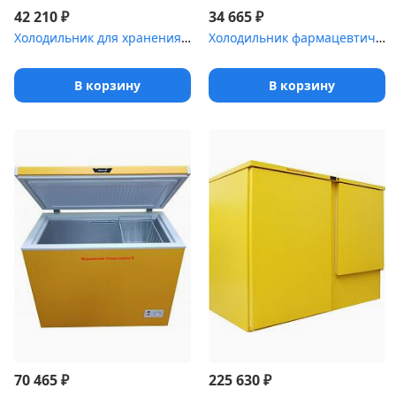
₽
₽
42 210
34 665
Холодильник для хранения крови POZIS ХК-250-2
Холодильник фармацевтический Pozis ХФ-140 серебристый
В корзину
В корзину
₽
₽
70 465
225 630