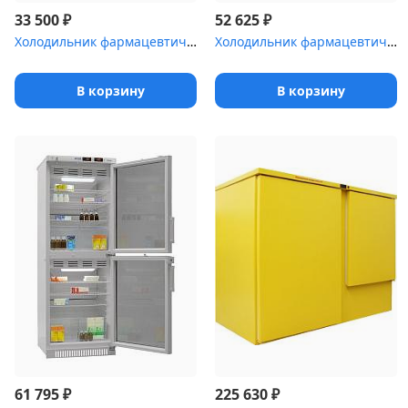
₽
₽
33 500
52 625
Холодильник фармацевтический Pozis ХФ-140-1 со стеклянной дверью ...
Холодильник фармацевтический Pozis ХЛ-250
В корзину
В корзину
₽
₽
61 795
225 630