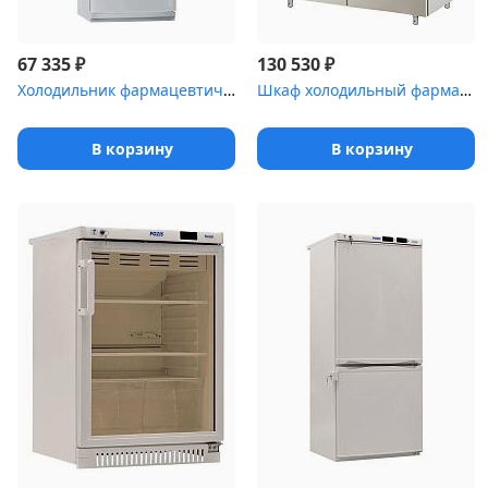
₽
₽
67 335
130 530
Холодильник фармацевтический двухкамерный POZIS ХФД-280-1(ТС) с т...
Шкаф холодильный фармацевтический Polair ШХФ-1,0 с металлической ...
В корзину
В корзину