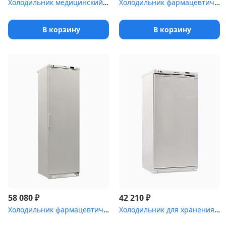
Холодильник медицинский Haier HYC-940 со стеклянными дверями (890...
Холодильник фармацевтический Pozis ХФ-250-5(ТС) с тонированной ст...
В корзину
В корзину
₽
₽
58 080
42 210
Холодильник фармацевтический Pozis ХФ-400-2 с металлической дверь...
Холодильник для хранения крови POZIS ХК-250-2