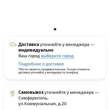
Уход и уборка
Посуда для приготовления
Краскопульты
Бытовая химия
Термопосуда
Многофункциональные инструменты
Посуда для сервировки
Перфораторы
Доставка
уточняйте у менеджера —
индивидуально
Столовые приборы
Пилы и плиткорезы
Ваш город
выберите город
Подробнее о доставке
Термосы
Прочие инструменты
*Расчет является предварительным. Точную стоимость
доставки уточняйте у менеджера по телефону
Расходные материалы и принадлежности
Сварочное оборудование
Самовывоз
уточняйте у менеджера —
Симферополь,
ул.Коммунальная, д.20
Станки