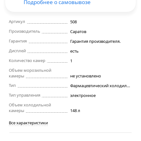
Подробнее о самовывозе
Строительные фены
Артикул
508
Точильные станки
Производитель
Саратов
Гарантия
Гарантия производителя.
Фрезеры
Дисплей
есть
Количество камер
1
Штроборезы
Объем морозильной
камеры
не установлено
Шуруповерты и электроотвертки
Тип
Фармацевтический холодильник
Электролобзики
Тип управления
электронное
Объем холодильной
камеры
148 л
Электрорубанки
Все характеристики
Инверторы