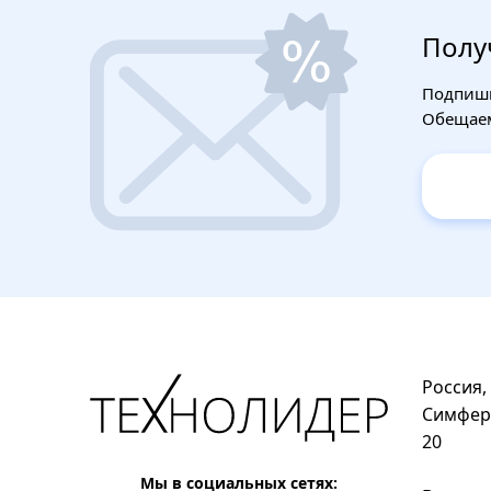
Строительные фены
Полу
Подпиши
Точильные станки
Обещаем
Фрезеры
Штроборезы
Шуруповерты и электроотвертки
Электролобзики
Россия,
Электрорубанки
Симфер
20
Инверторы
Мы в социальных сетях: