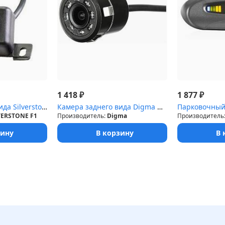
₽
₽
1 418
1 877
Камера заднего вида Silverstone F1 Interpower IP-820 (Универсальн...
Камера заднего вида Digma DCV-210 универсальная
VERSTONE F1
Производитель:
Digma
Производитель
зину
В корзину
В 