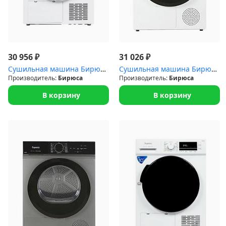
Строительные фены
Точильные станки
₽
₽
30 956
31 026
Сушильная машина Бирюса DM-MS8/05
Сушильная машина Бирюса DM-SN9/46 (15прогр.тепловой насос)
Фрезеры
Производитель:
Бирюса
Производитель:
Бирюса
В корзину
В корзину
Штроборезы
Шуруповерты и электроотвертки
Электролобзики
Электрорубанки
Инверторы