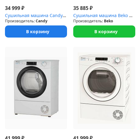
₽
₽
34 999
35 885
Сушильная машина Candy CSE C10DBGX-07 (10кг.58,5см.16прогр)
Сушильная машина Beko DF7412GB (Тепловой насос:15 прогр.A++загр.:...
Производитель:
Candy
Производитель:
Beko
В корзину
В корзину
₽
₽
41 999
41 999