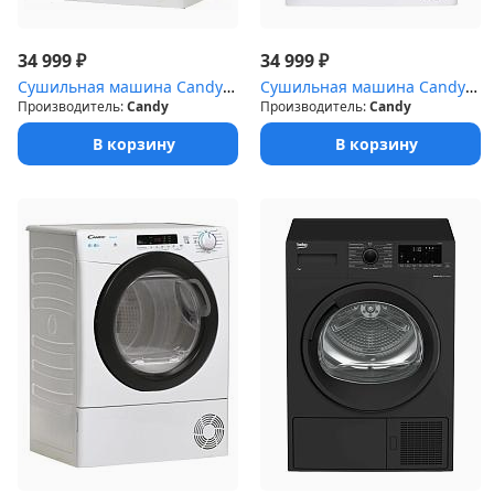
₽
₽
34 999
34 999
Сушильная машина Candy CSOE C10DG-07 (10кг.14прогр)
Сушильная машина Candy CSOE H7A2DE-07 (7кг.58,5см.тепловой насос)
Производитель:
Candy
Производитель:
Candy
В корзину
В корзину