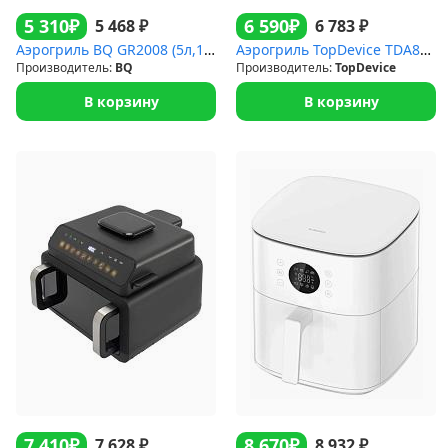
₽
₽
5 310
6 590
₽
₽
5 468
6 783
Аэрогриль BQ GR2008 (5л,1,5кВт.12прогр)
Аэрогриль TopDevice TDA801 (1750Вт.8л,12прогр)
Производитель:
BQ
Производитель:
TopDevice
В корзину
В корзину
₽
₽
7 410
8 670
₽
₽
7 628
8 932