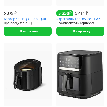
₽
5 250
₽
₽
5 379
5 411
Аэрогриль BQ GR2001 (4л,1,5кВт.8прогр)
Аэрогриль TopDevice TDA601 (1500Вт.6л,12прогр)
Производитель:
BQ
Производитель:
TopDevice
В корзину
В корзину