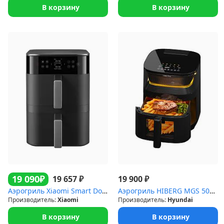
В корзину
В корзину
₽
19 090
₽
₽
19 657
19 900
Аэрогриль Xiaomi Smart Double Stack Air Fryer (12л черный)
Аэрогриль HIBERG MGS 500 B
Производитель:
Xiaomi
Производитель:
Hyundai
В корзину
В корзину