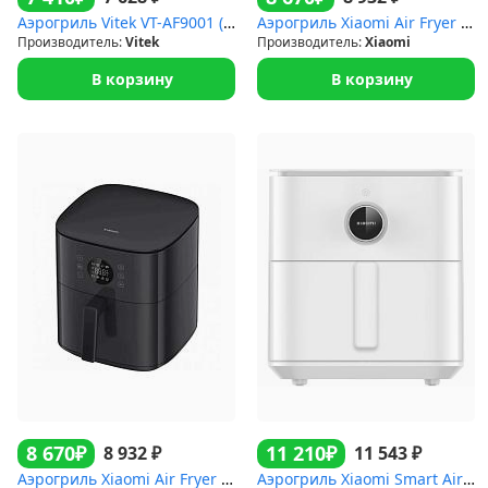
Аэрогриль Vitek VT-AF9001 (2,1кВт.11л,11прогр)
Аэрогриль Xiaomi Air Fryer 6.5L белый [MAF-W6501]
Производитель:
Vitek
Производитель:
Xiaomi
В корзину
В корзину
₽
₽
8 670
11 210
₽
₽
8 932
11 543
Аэрогриль Xiaomi Air Fryer 6.5L черный [MAF-W6501]
Аэрогриль Xiaomi Smart Air Fryer 6.5L EU, белый [bhr7358eu]