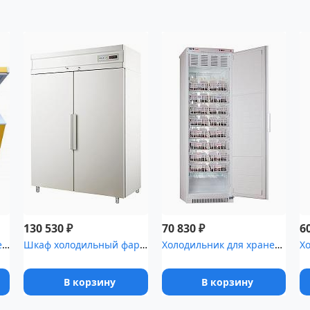
₽
₽
130 530
70 830
6
Морозильник для хранения медицинских отходов Саратов-601М
Шкаф холодильный фармацевтический Polair ШХФ-1,0 с металлической ...
Холодильник для хранения крови Pozis ХК-400-1
В корзину
В корзину