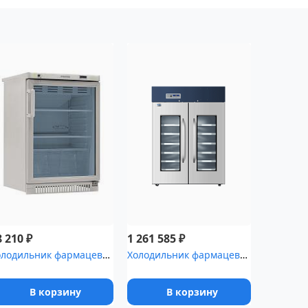
₽
₽
8 210
1 261 585
Холодильник фармацевтический POZIS ХФ-140-3
Холодильник фармацевтический Haier HYC-1378 с металлическими двер...
В корзину
В корзину