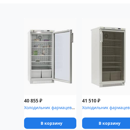
₽
₽
40 855
41 510
Холодильник фармацевтический Pozis ХФ-250-5 со стеклянной дверью ...
Холодил
В корзину
В корзину