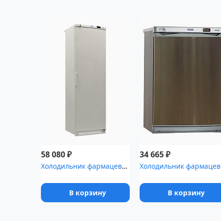
₽
₽
58 080
34 665
Холодильник фармацевтический Pozis ХФ-400-2 с металлической дверь...
Холод
В корзину
В корзину