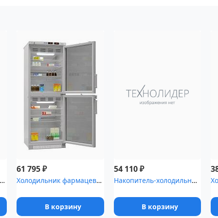
₽
₽
61 795
54 110
3
ьник фармацевтический Pozis ХФ-250-5(ТС) с тонированной ст...
Холодильник фармацевтический Pozis ХФД-280(ТС) с тонированными дв...
Накопитель-холодильник для временного хранения медицинских отходо...
В корзину
В корзину