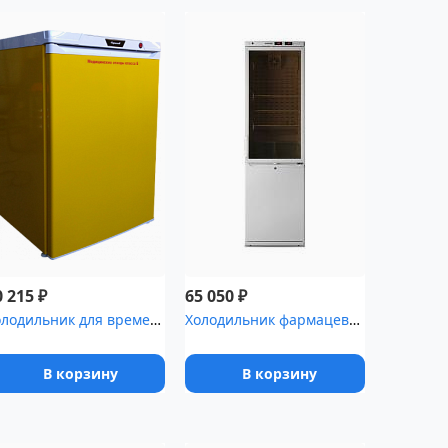
₽
₽
0 215
65 050
Холодильник для временного хранения медицинских отходов Саратов-5...
Холодильник фармацевтический Pozis ХЛ-340(ТС)
В корзину
В корзину