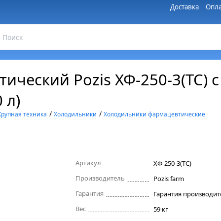
Доставка
Опла
ический Pozis ХФ-250-3(ТС) 
 л)
/
/
Крупная техника
Холодильники
Холодильники фармацевтические
Артикул
ХФ-250-3(ТС)
Производитель
Pozis farm
Гарантия
Вес
59 кг