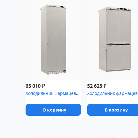
₽
₽
65 010
52 625
Холодильник фармацевтический Pozis ХФ-400-5(ТС) с тонированной ст...
Холо
В корзину
В корзину