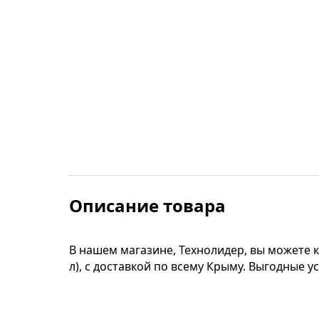
Строительные фены
Точильные станки
Фрезеры
Штроборезы
Шуруповерты и электроотвертки
Описание товара
Электролобзики
В нашем магазине, Технолидер, вы можете 
Электрорубанки
л), с доставкой по всему Крыму. Выгодные 
Инверторы