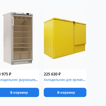
₽
₽
8 975
225 630
Холодильник фармацевтический Pozis ХФ-250-3 со стеклянной дверью ...
Холодильник для временного хранения медицинских отходов Саратов-5...
В корзину
В корзину