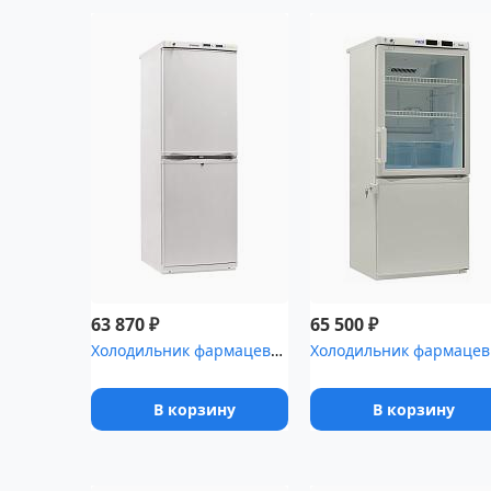
₽
₽
63 870
65 500
Холодильник фармацевтический двухкамерный POZIS ХФД-280-1 белый д...
Холодил
В корзину
В корзину