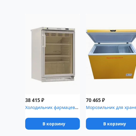
₽
₽
38 415
70 465
Холодильник фармацевтический POZIS ХФ-140-3(ТС) тонированное стек...
В корзину
В корзину