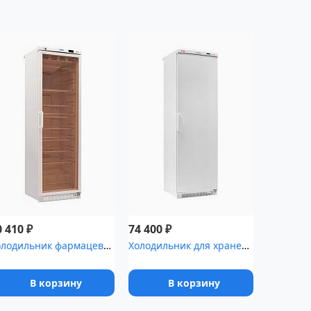
₽
₽
0 410
74 400
Холодильник фармацевтический Pozis ХФ-400-3 со стеклянной дверью ...
Холодильник для хранения крови Pozis ХК-400-2 с металлической две...
В корзину
В корзину