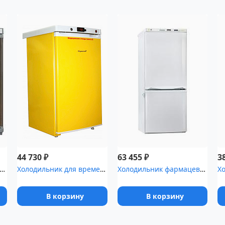
₽
₽
44 730
63 455
3
ильник фармацевтический Pozis ХФ-140 серебристый
Холодильник для временного хранения медицинских отходов Саратов-5...
Холодильник фармацевтический Pozis ХЛ-250-1 с металлическими двер...
В корзину
В корзину