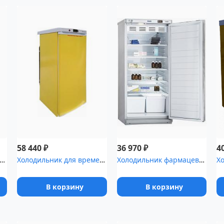
₽
₽
58 440
36 970
4
ьник фармацевтический Pozis ХЛ-250-1(ТС) с тонированной с...
Холодильник для временного хранения медицинских отходов Саратов-5...
Холодильник фармацевтический Pozis ХФ-250-2
В корзину
В корзину