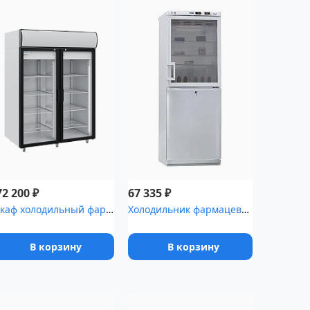
₽
₽
72 200
67 335
Шкаф холодильный фармацевтический Polair ШХФ-1,4ДС со стеклянными...
Холодильник фармацевтический двухкамерный POZIS ХФД-280-1(ТС) с т...
В корзину
В корзину