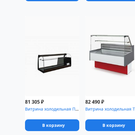
₽
₽
81 305
82 490
Витрина холодильная ПОЛЮС Carboma ,5 XL [ВХСв-1]
Витр
В корзину
В корзину