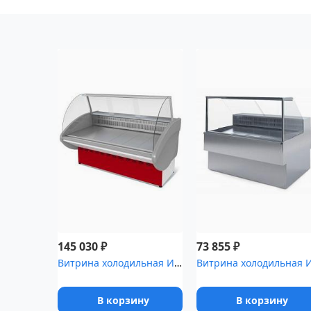
₽
₽
145 030
73 855
Витрина холодильная Илеть ,7 [ВХС-2 (статика)]
В корзину
В корзину