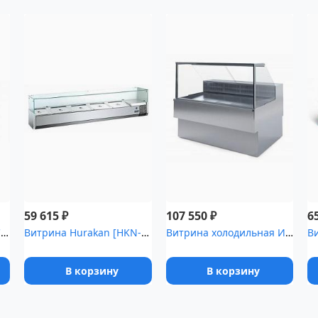
₽
₽
59 615
107 550
6
Витрина холодильная CRYSPI ВПС Sonata Q 1200 [(RAL 7016)]
Витрина Hurakan [HKN-VRX2000/380]
Витрина холодильная Илеть ,1 Cube [ВХС-2 (динамика)]
В корзину
В корзину