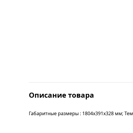
Строительные фены
Точильные станки
Фрезеры
Штроборезы
Шуруповерты и электроотвертки
Электролобзики
Описание товара
Электрорубанки
Габаритные размеры : 1804х391х328 мм; Темп
Инверторы