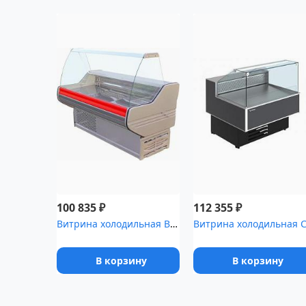
₽
₽
100 835
112 355
Витрина холодильная BELINDA BC с полкой RAL3001 [2-150]
В корзину
В корзину