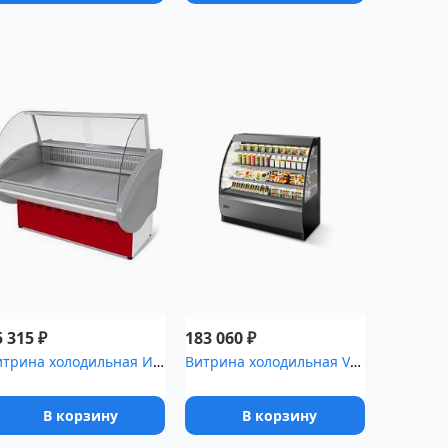
₽
₽
5 315
183 060
Витрина холодильная Илеть ,2 [ВХС-1 (динамика)]
Витрина холодильная VETE OF 90
В корзину
В корзину