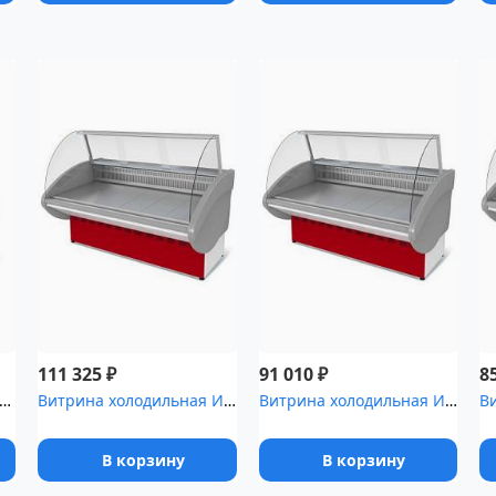
₽
₽
111 325
91 010
8
ина холодильная Таир .8 Cube [ВХС-1]
Витрина холодильная Илеть ,4 [ВХС-2 (статика)]
Витрина холодильная Илеть ,1 [ВХС-2 (статика)]
В корзину
В корзину