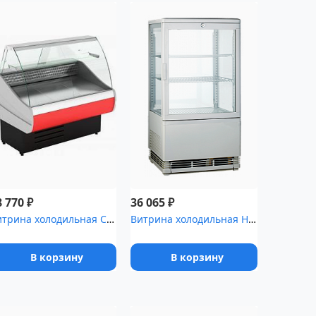
₽
₽
8 770
36 065
Витрина холодильная CRYSPI Octava 1500
Витрина холодильная Hurakan [HKN-UPD58]
В корзину
В корзину