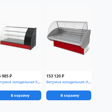
₽
₽
5 985
153 120
Витрина холодильная Клио ,0 [ВХСд-1]
Витрина холодильная Илеть ,0 [ВХС-3 (статика)]
В корзину
В корзину