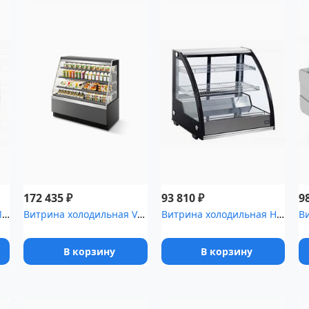
₽
₽
172 435
93 810
9
Витрина холодильная Илеть ,5 Cube [ВХС-1 (динамика)]
Витрина холодильная VETE KUB OF 90
Витрина холодильная Hurakan [HKN-LPD130]
В корзину
В корзину