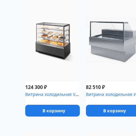
₽
₽
124 300
82 510
Витрина холодильная VETE KUB 90
В корзину
В корзину