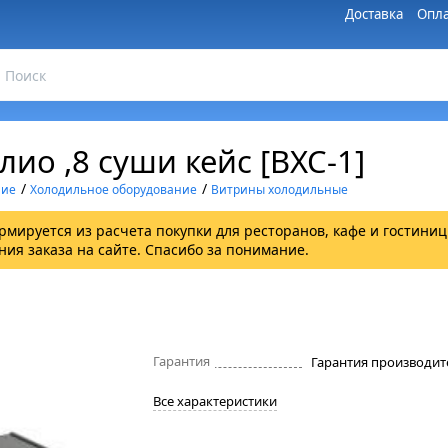
Доставка
Опла
ио ,8 суши кейс [ВХС-1]
/
/
ние
Холодильное оборудование
Витрины холодильные
рмируется из расчета покупки для ресторанов, кафе и гостиниц
ия заказа на сайте. Спасибо за понимание.
Гарантия
Все характеристики