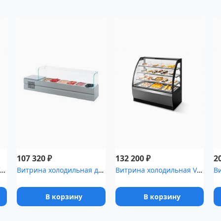
₽
₽
107 320
132 200
2
Витрина холодильная VETE 90
Витрина холодильная для компонентов пиццы [Болонезе-6]
Витрина холодильная VETE 130
В корзину
В корзину