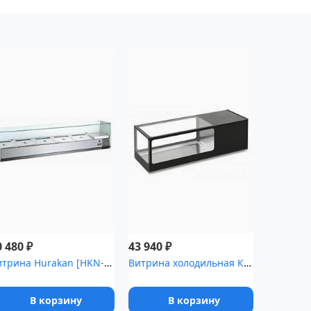
₽
₽
0 480
43 940
Витрина Hurakan [HKN-VRX1500/380]
Витрина холодильная Клио ,0 суши кейс [ВХС-1]
В корзину
В корзину