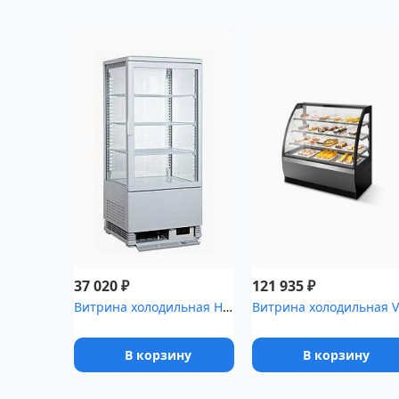
₽
₽
37 020
121 935
Витрина холодильная Hurakan [HKN-UPD78]
В корзину
В корзину