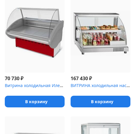
₽
₽
70 730
167 430
Витрина холодильная Илеть ,2 [ВХС-1 (cтатика)]
ВИТРИНА холодильная настольная 21000807728 [ВХН-70]
В корзину
В корзину