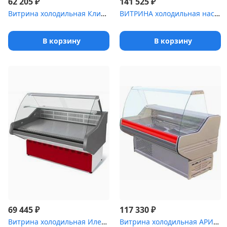
₽
₽
62 205
141 525
Витрина холодильная Клио ,5 суши кейс [ВХС-1]
ВИТРИНА холодильная настольная -01 21000807730 [ВХН-70]
В корзину
В корзину
₽
₽
69 445
117 330
Витрина холодильная Илеть ,2 new [ВХС-1]
Витрина холодильная АРИАДА Belinda BC [2-180]