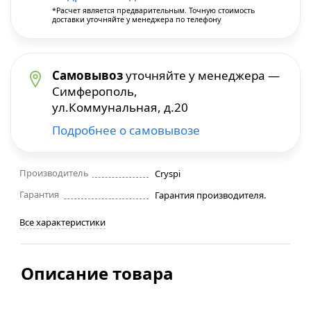
*Расчет является предварительным. Точную стоимость
доставки уточняйте у менеджера по телефону
Строительные фены
Точильные станки
Самовывоз
уточняйте у менеджера —
Симферополь,
Фрезеры
ул.Коммунальная, д.20
Подробнее о самовывозе
Штроборезы
Шуруповерты и электроотвертки
Производитель
Cryspi
Гарантия
Гарантия производителя.
Электролобзики
Все характеристики
Электрорубанки
Описание товара
Инверторы