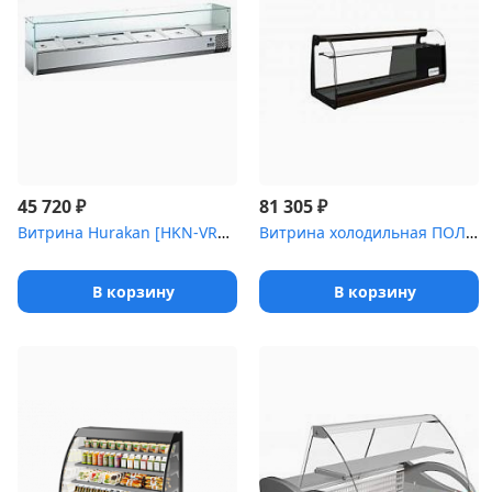
₽
₽
45 720
81 305
Витрина Hurakan [HKN-VRX1200/380]
Витрина холодильная ПОЛЮС Carboma ,5 XL [ВХСв-1]
В корзину
В корзину