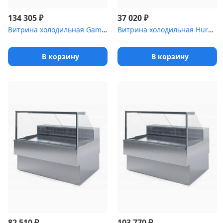
₽
₽
134 305
37 020
Витрина холодильная Gamma Quadro 1500 LED [(RAL9016/7016)]
Витрина холодильная Hurakan [HKN-UPD78]
В корзину
В корзину
₽
₽
82 510
103 770