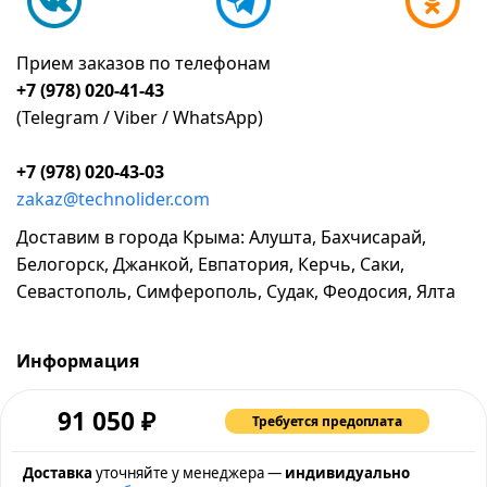
Прием заказов по телефонам
+7 (978) 020-41-43
(Telegram / Viber / WhatsApp)
+7 (978) 020-43-03
zakaz@technolider.com
Доставим в города Крыма: Алушта, Бахчисарай,
Белогорск, Джанкой, Евпатория, Керчь, Саки,
Севастополь, Симферополь, Судак, Феодосия, Ялта
Информация
о компании
₽
91 050
Требуется предоплата
возврат и обмен товара
промокоды и акции
Доставка
уточняйте у менеджера —
индивидуально