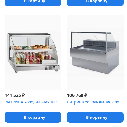
В корзину
В корзину
₽
₽
141 525
106 760
ВИТРИНА холодильная настольная -01 21000807730 [ВХН-70]
Витрина холодильная Илеть ,8 Cube [ВХС-1 (динамика)]
В корзину
В корзину