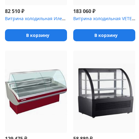
₽
₽
82 510
183 060
Витрина холодильная Илеть ,5 Cube [ВХС-1 (динамика)]
Витрина холодильная VETE OF 90
В корзину
В корзину
₽
₽
129 475
58 880