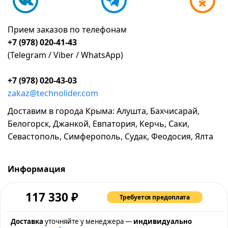
Прием заказов по телефонам
+7 (978) 020-41-43
(Telegram / Viber / WhatsApp)
+7 (978) 020-43-03
zakaz@technolider.com
Доставим в города Крыма: Алушта, Бахчисарай,
Белогорск, Джанкой, Евпатория, Керчь, Саки,
Севастополь, Симферополь, Судак, Феодосия, Ялта
Информация
о компании
₽
117 330
Требуется предоплата
возврат и обмен товара
промокоды и акции
Доставка
уточняйте у менеджера —
индивидуально