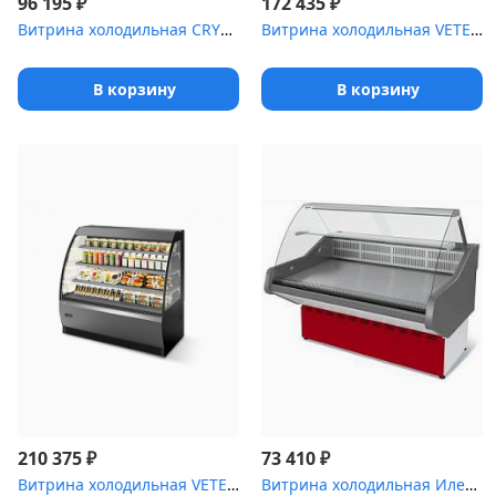
₽
₽
96 195
172 435
Витрина холодильная CRYSPI ВПС Octava Q 1200 [(RAL 7016)]
Витрина холодильная VETE KUB OF 90
В корзину
В корзину
₽
₽
210 375
73 410
Витрина холодильная VETE OFT 130
Витрина холодильная Илеть ,5 new [ВХС-1]