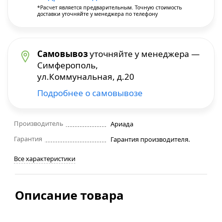
*Расчет является предварительным. Точную стоимость
доставки уточняйте у менеджера по телефону
Строительные фены
Точильные станки
Самовывоз
уточняйте у менеджера —
Симферополь,
Фрезеры
ул.Коммунальная, д.20
Подробнее о самовывозе
Штроборезы
Шуруповерты и электроотвертки
Производитель
Ариада
Гарантия
Гарантия производителя.
Электролобзики
Все характеристики
Электрорубанки
Описание товара
Инверторы