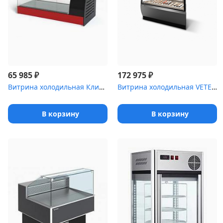
₽
₽
65 985
172 975
Витрина холодильная Клио ,0 [ВХСд-1]
Витрина холодильная VETE LUX AN [(угол наружный 45 град.)]
В корзину
В корзину