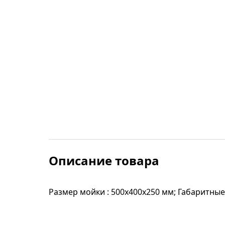
Строительные фены
Точильные станки
Фрезеры
Штроборезы
Шуруповерты и электроотвертки
Электролобзики
Описание товара
Электрорубанки
Размер мойки : 500х400х250 мм; Габаритные
Инверторы