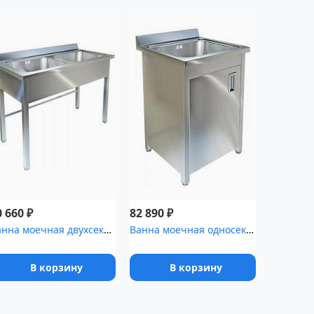
₽
₽
0 660
82 890
Ванна моечная двухсекционная ТЕХНО-ТТ ВМ-22/557 нерж
Ванна моечная односекционная с распашной дверкой ТЕХНО-ТТ ВМ-16/6...
В корзину
В корзину