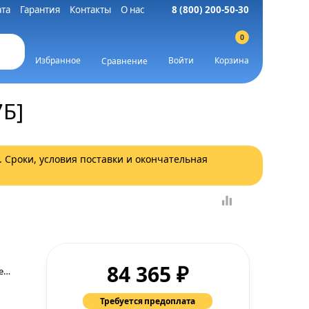
та
Гарантия
Контакты
О нас
8 (800) 200-50-30
0
Избранное
Войти
Корзина
Сравнение
Б]
. Сроки, условия поставки и окончательная
₽
84 365
Гарантия производителя.
Требуется предоплата