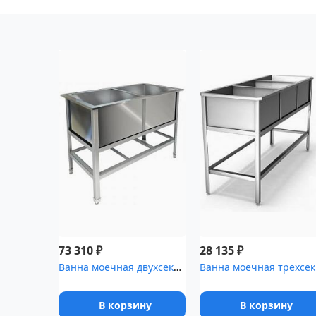
₽
₽
73 310
28 135
Ванна моечная двухсекционная ТЕХНО-ТТ ВМ-22/600 нерж
Ванн
В корзину
В корзину