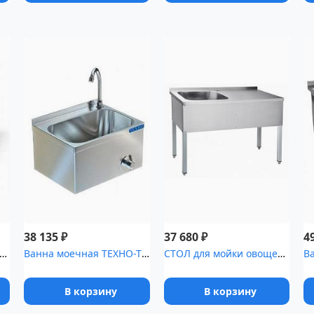
₽
₽
38 135
37 680
4
а моечная трехсекционная ВМ 3/7 нерж
Ванна моечная ТЕХНО-ТТ ВМ 12/301 [(рукомойник)]
СТОЛ для мойки овощей -3 РЧ [СМО-6]
В корзину
В корзину