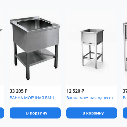
₽
₽
33 205
12 520
3
отломоечная ВК 2/8-э
ВАННА МОЕЧНАЯ ВМЦ 1/6755 э
Ванна моечная односекционная ВМ 1/6 оц
В корзину
В корзину