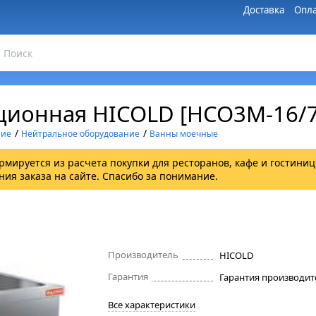
Доставка
Опла
ционная HICOLD [НСО3М-16/7
/
/
ние
Нейтральное оборудование
Ванны моечные
рмируется из расчета покупки для ресторанов, кафе и гостиниц
ия заказа на сайте. Спасибо за понимание.
Производитель
HICOLD
Гарантия
Все характеристики