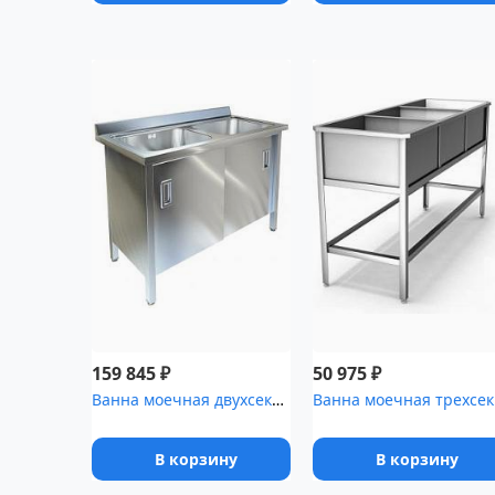
₽
₽
159 845
50 975
Ванна моечная двухсекционная с распашными дверками ТЕХНО-ТТ ВМ-25...
Ванн
В корзину
В корзину