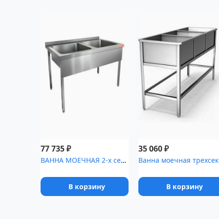
₽
₽
77 735
35 060
ВАННА МОЕЧНАЯ 2-х секционная HICOLD М + КОЛЁСА 283264 [НСО2М-1...
Ванн
В корзину
В корзину