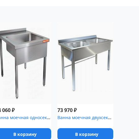
₽
₽
4 060
73 970
Ванна моечная односекционная HICOLD [НСО1М-6/7Б]
Ванна моечная двухсекционная ТЕХНО-ТТ ВМ-22/456 нерж
В корзину
В корзину