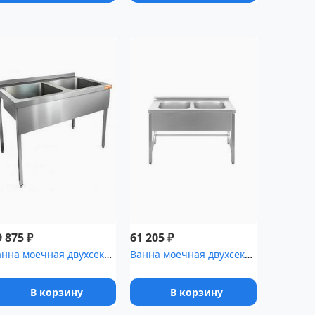
₽
₽
9 875
61 205
Ванна моечная двухсекционная HICOLD цельнотянутая [НСО2М-11/6Б]
Ванна моечная двухсекционная Luxstahl ВМ2 12/7/8.5 [(0.8)]
В корзину
В корзину