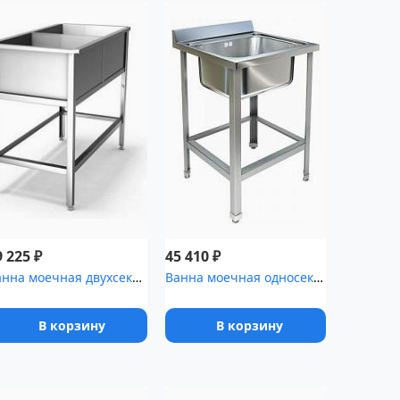
₽
₽
9 225
45 410
Ванна моечная двухсекционная ВМ 2/5 э
Ванна моечная односекционная с бортом ТЕХНО-ТТ ВМ-11/557 краш
В корзину
В корзину