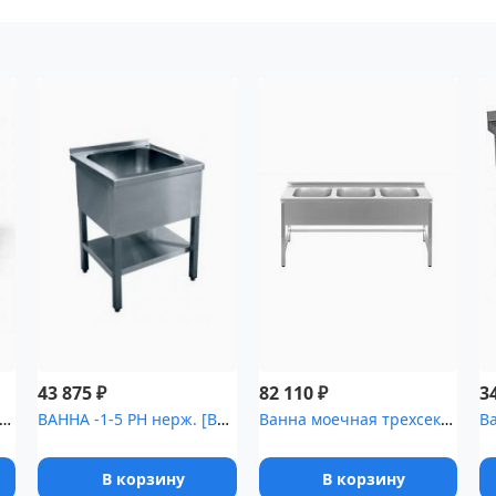
₽
₽
43 875
82 110
3
а моечная трехсекционная ВМ 3/5 нерж
ВАННА -1-5 РН нерж. [ВМП-7]
Ванна моечная трехсекционная Luxstahl ВМ3 18/6/8.5 [(0.8)]
В корзину
В корзину