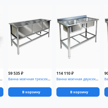
₽
₽
59 535
114 110
9
а моечная трехсекционная ВМ 3/6 э
Ванна моечная трехсекционная ТЕХНО-ТТ ВМ-41/430 краш
Ванна моечная двухсекционная ТЕХНО-ТТ ВМ-21/668 краш
В корзину
В корзину