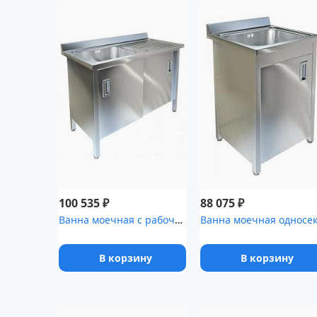
₽
₽
100 535
88 075
Ванна моечная с рабочей поверхностью и распашными дверками ТЕХНО-...
В корзину
В корзину