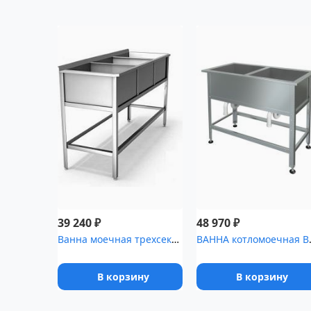
₽
₽
39 240
48 970
Ванна моечная трехсекционная с бортом ВМП 3/6 э
ВАННА к
В корзину
В корзину