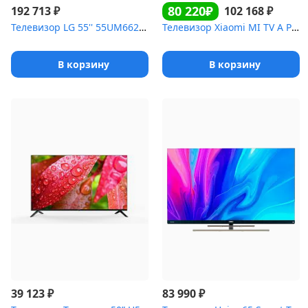
80 220₽
₽
₽
192 713
102 168
Телевизор LG 55'' 55UM662H черный
Телевизор Xiaomi MI TV A PRO 2026 L75MB-APRU QLED 4K SmartTV Andr...
В корзину
В корзину
₽
₽
39 123
83 990