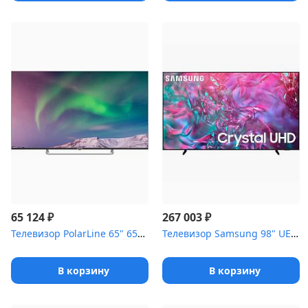
₽
₽
65 124
267 003
Телевизор PolarLine 65" 65PQ71STC-SM (U) черный
Телевизор Samsung 98" UE98DU9000UXRU Series 9 черный LED UHD...
В корзину
В корзину