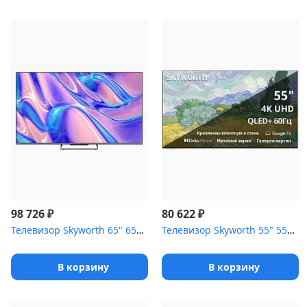
₽
₽
98 726
80 622
Телевизор Skyworth 65" 65Q77G черный/серебристый
Телевизор Skyworth 55" 55LN70G Frame+ белый/черный
В корзину
В корзину