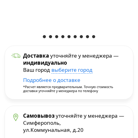
Уход и уборка
Посуда для приготовления
Краскопульты
Бытовая химия
Термопосуда
Многофункциональные инструменты
Посуда для сервировки
Перфораторы
Доставка
уточняйте у менеджера —
индивидуально
Столовые приборы
Пилы и плиткорезы
Ваш город
выберите город
Подробнее о доставке
Термосы
Прочие инструменты
*Расчет является предварительным. Точную стоимость
доставки уточняйте у менеджера по телефону
Расходные материалы и принадлежности
Сварочное оборудование
Самовывоз
уточняйте у менеджера —
Симферополь,
ул.Коммунальная, д.20
Станки