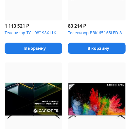
₽
₽
1 113 521
83 214
Телевизор TCL 98" 98X11K черный
Телевизор BBK 65" 65LED-8246/UTS2C черный LED UHD 60Hz Smart...
В корзину
В корзину