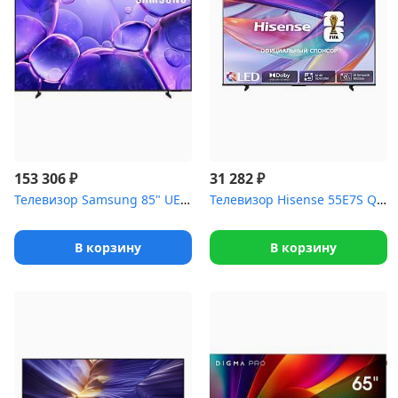
₽
₽
153 306
31 282
Телевизор Samsung 85" UE85U8000FUXRU черный
Телевизор Hisense 55E7S QLED 4K SmartTV VIDAA
В корзину
В корзину