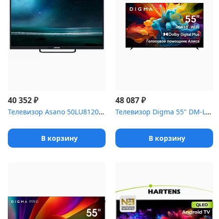
₽
₽
40 352
48 087
Телевизор Asano 50LU8120T 4K SmartTV ЯндексТВ
Телевизор Digma 55" DM-LED55UBB33 черный LED UHD 60Hz Яндекс...
В корзину
В корзину