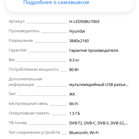
Подробнее о самовывозе
Строительные фены
Артикул
H-LED50BU7003
Точильные станки
Производитель
Hyundai
Разрешение
3840x2160
Фрезеры
Гарантия
Гарантия производителя.
Вес
9.3 кг
Штроборезы
Потребляемая мощность
80 Вт
Шуруповерты и электроотвертки
Дополнительная
информация
мультимедийный USB разъем, встроенный Wi-Fi и Bluetooth, таймер сна, таймер включения/выключения, родительский контроль
Электролобзики
Тип
ЖК
Беспроводная связь
Wi-Fi
Электрорубанки
Оперативная память
1.5 ГБ
ТВ-тюнер
DVB-T2, DVB-C, DVB-S, DVB-S2, DVB-T, нет
Инверторы
Тип соединения устройств
Bluetooth, Wi-Fi