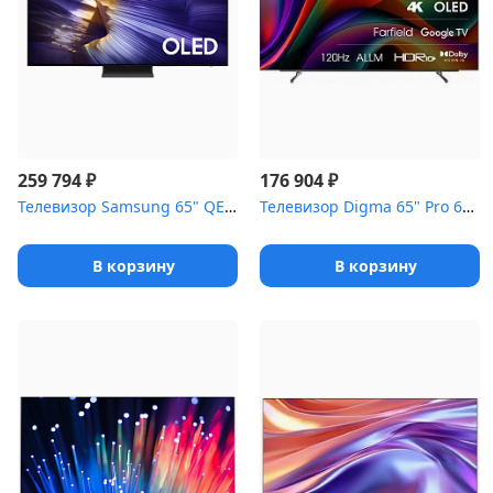
₽
₽
259 794
176 904
Телевизор Samsung 65" QE65S90FAEXRU черный графит
Телевизор Digma 65" Pro 65M черный/серебристый OLED UHD 120H...
В корзину
В корзину