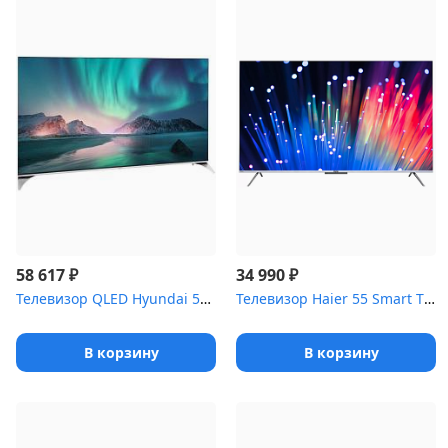
₽
₽
58 617
34 990
Телевизор QLED Hyundai 55" H-LED55QBU7500 Android TV Framele...
Телевизор Haier 55 Smart TV S3
В корзину
В корзину