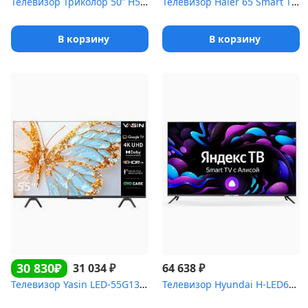
Телевизор Триколор 50” H50U5500SA черный
Телевизор Haier 65 Smart TV S7
В корзину
В корзину
30 830₽
₽
₽
31 034
64 638
Телевизор Yasin LED-55G13K 4K SmartTV Android
Телевизор Hyundai H-LED65BU7003 4K SmartTV ЯндексТВ