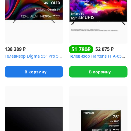
51 780₽
₽
₽
138 389
52 075
Телевизор Digma 55" Pro 55M черный/серебристый OLED 4K UHD 1...
Телевизор Hartens HTA-65QLED11B-HH24 QLED SmartTV AndroidTV
В корзину
В корзину