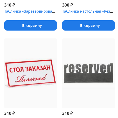
₽
₽
310
300
Табличка «Зарезервировано» 195х100 мм
Табличка настольная «Резерв-Круассан»
В корзину
В корзину
₽
₽
310
310