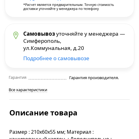
*Расчет является предварительным. Точную стоимость
доставки уточняйте у менеджера по телефону
Строительные фены
Точильные станки
Самовывоз
уточняйте у менеджера —
Симферополь,
Фрезеры
ул.Коммунальная, д.20
Подробнее о самовывозе
Штроборезы
Шуруповерты и электроотвертки
Гарантия
Гарантия производителя.
Все характеристики
Электролобзики
Описание товара
Электрорубанки
Инверторы
Размер : 210х60х55 мм; Материал :