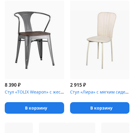
₽
₽
8 390
2 915
Стул «TOLIX Weapon» с жестким сиденьем [(окрашенный каркас)]
Стул «Лира» с мягким сиденьем [(окрашенный каркас)]
В корзину
В корзину