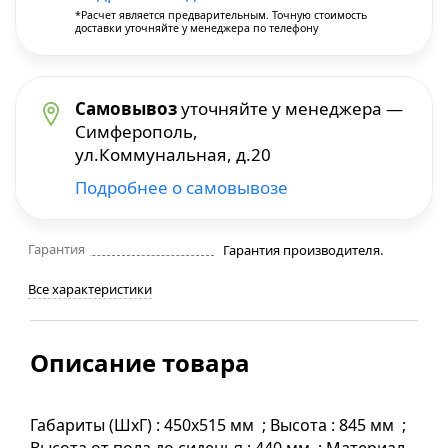
*Расчет является предварительным. Точную стоимость
доставки уточняйте у менеджера по телефону
Строительные фены
Точильные станки
Самовывоз
уточняйте у менеджера —
Симферополь,
Фрезеры
ул.Коммунальная, д.20
Подробнее о самовывозе
Штроборезы
Шуруповерты и электроотвертки
Гарантия
Гарантия производителя.
Все характеристики
Электролобзики
Описание товара
Электрорубанки
Инверторы
Габариты (ШхГ) : 450x515 мм ; Высота : 845 мм ;