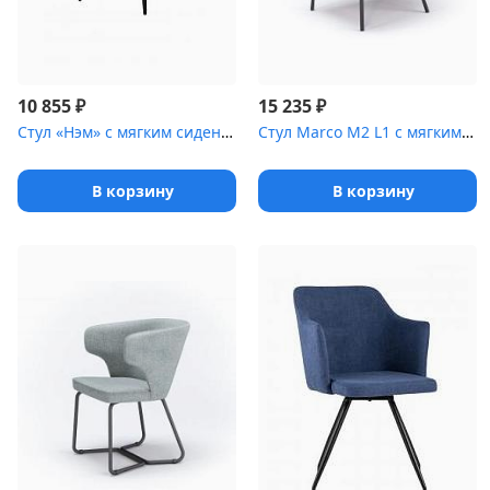
₽
₽
10 855
15 235
Стул «Нэм» с мягким сиденьем [(ножки стальные)]
Стул Marco М2 L1 с мягким сиденьем [(окрашенный каркас)]
В корзину
В корзину