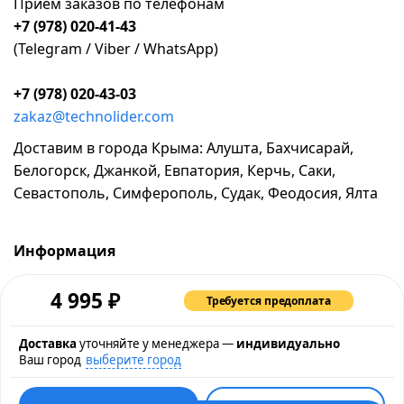
Прием заказов по телефонам
+7 (978) 020-41-43
(Telegram / Viber / WhatsApp)
+7 (978) 020-43-03
zakaz@technolider.com
Доставим в города Крыма: Алушта, Бахчисарай,
Белогорск, Джанкой, Евпатория, Керчь, Саки,
Севастополь, Симферополь, Судак, Феодосия, Ялта
Информация
о компании
₽
4 995
Требуется предоплата
возврат и обмен товара
промокоды и акции
Доставка
уточняйте у менеджера —
индивидуально
Ваш город
выберите город
рассрочка и кредит
контакты