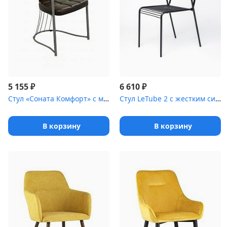
₽
₽
5 155
6 610
Стул «Соната Комфорт» с мягким сиденьем [(окрашенный каркас)]
Стул LeTube 2 с жестким сиденьем [(окрашенный каркас)]
В корзину
В корзину