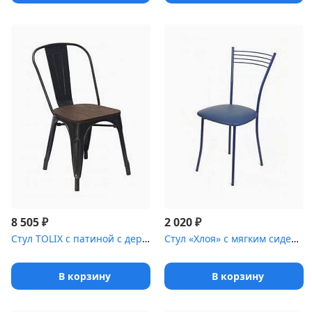
₽
₽
8 505
2 020
Стул TOLIX c патиной с деревянным сиденьем [(окрашенный каркас)]
Стул «Хлоя» с мягким сиденьем [(окрашенный каркас)]
В корзину
В корзину