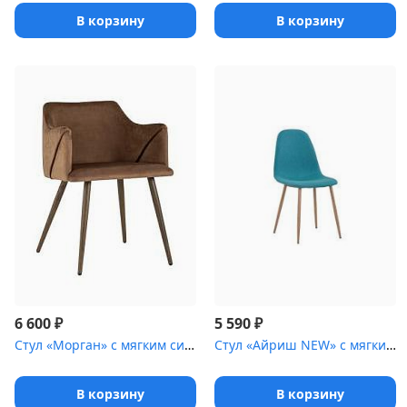
В корзину
В корзину
₽
₽
6 600
5 590
Стул «Морган» с мягким сиденьем [(ножки стальные)]
Стул «Айриш NEW» с мягким сиденьем [(стальной каркас)]
В корзину
В корзину