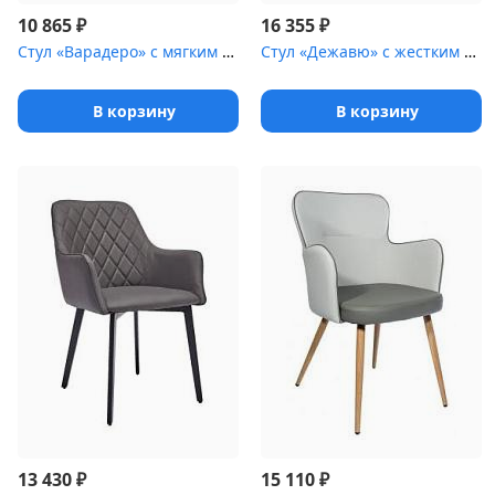
₽
₽
10 865
16 355
Стул «Варадеро» с мягким сиденьем [(ножки стальные)]
Стул «Дежавю» с жестким сиденьем [(стальной каркас)]
В корзину
В корзину
₽
₽
13 430
15 110