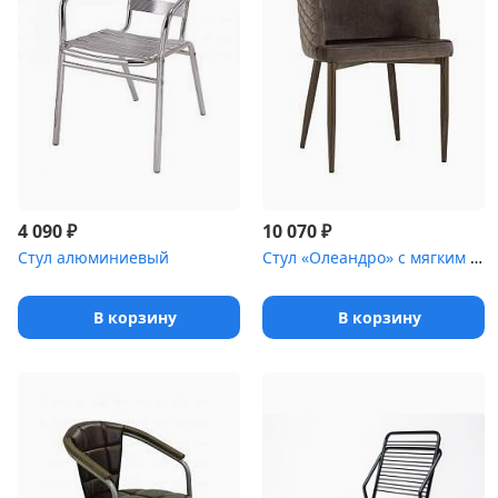
₽
₽
4 090
10 070
Стул алюминиевый
Стул «Олеандро» с мягким сиденьем [(ножки стальные)]
В корзину
В корзину