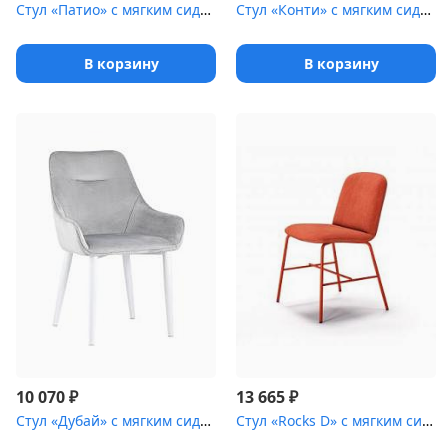
Стул «Патио» с мягким сиденьем [(ножки стальные)]
Стул «Конти» с мягким сиденьем [(ножки стальные)]
В корзину
В корзину
₽
₽
10 070
13 665
Стул «Дубай» с мягким сиденьем [(ножки стальные)]
Стул «Rocks D» с мягким сиденьем [(металлический каркас)]