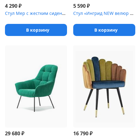
₽
₽
4 290
5 590
Стул Мер с жестким сиденьем [енга-1 (ножки стальные)]
Стул «Ингрид NEW велюр с ромбами» с мягким сиденьем [(ножки сталь...
В корзину
В корзину
₽
₽
29 680
16 790