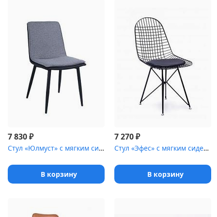
₽
₽
7 830
7 270
Стул «Юлмуст» с мягким сиденьем [(окрашенный каркас)]
Стул «Эфес» с мягким сиденьем [(стальной каркас)]
В корзину
В корзину