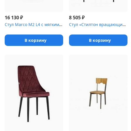
₽
₽
16 130
8 505
Стул Marco М2 L4 с мягким сиденьем [(окрашенный каркас)]
Стул «Стилтон вращающийся» с мягким сиденьем [(окрашенный каркас)...
В корзину
В корзину