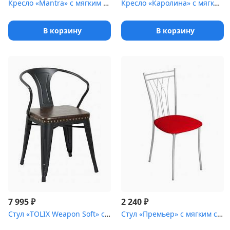
Кресло «Mantra» с мягким сиденьем [(металлический каркас)]
Кресло «Каролина» с мягким сиденьем [(ножки стальные)]
В корзину
В корзину
₽
₽
7 995
2 240
Стул «TOLIX Weapon Soft» с мягким сиденьем [(окрашенный каркас)]
Стул «Премьер» с мягким сиденьем [(окрашенный каркас)]