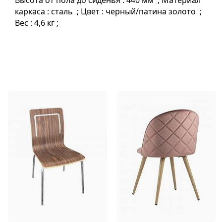
Высота от пола до сиденья : 440 мм ; Материал
каркаса : сталь ; Цвет : черный/патина золото ;
Вес : 4,6 кг ;