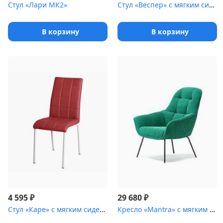
Стул «Лари МК2»
Стул «Веспер» с мягким сиденьем [(ножки стальные)]
В корзину
В корзину
₽
₽
4 595
29 680
Стул «Каре» с мягким сиденьем [(окрашенный каркас)]
Кресло «Mantra» с мягким сиденьем [(металлический каркас)]