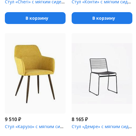
Стул «Cheri» с мягким сиденьем [(окрашенный каркас)]
Стул «Конти» с мягким сиденьем [(ножки стальные)]
В корзину
В корзину
₽
₽
9 510
8 165
Стул «Карузо» с мягким сиденьем [(ножки стальные)]
Стул «Демре» с мягким сиденьем [(стальной каркас)]