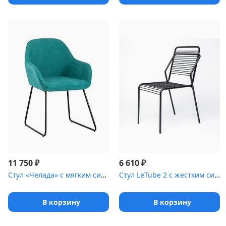
₽
₽
11 750
6 610
Стул «Челада» с мягким сиденьем [(окрашенный каркас)]
Стул LeTube 2 с жестким сиденьем [(окрашенный каркас)]
В корзину
В корзину