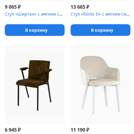
₽
₽
9 065
13 665
Стул «Ширтан» с мягким сиденьем [(окрашенный каркас)]
Стул «Rocks D» с мягким сиденьем [(металлический каркас)]
В корзину
В корзину
₽
₽
6 945
11 190