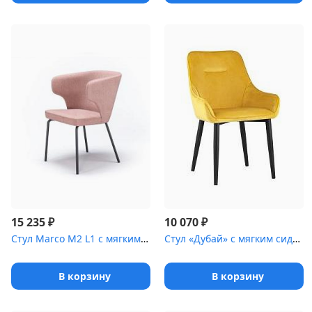
₽
₽
15 235
10 070
Стул Marco М2 L1 с мягким сиденьем [(окрашенный каркас)]
Стул «Дубай» с мягким сиденьем [(ножки стальные)]
В корзину
В корзину