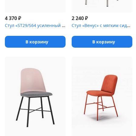
₽
₽
4 370
2 240
Стул «ST29/S64 усиленный каркас» с жестким сиденьем [(окрашенный ...
Стул «Венус» с мягким сиденьем [(окрашенный каркас)]
В корзину
В корзину