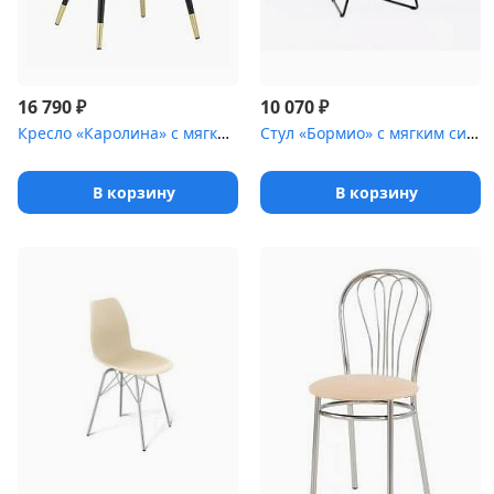
₽
₽
16 790
10 070
Кресло «Каролина» с мягким сиденьем [(ножки стальные)]
Стул «Бормио» с мягким сиденьем [(стальной каркас)]
В корзину
В корзину