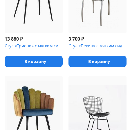
₽
₽
13 880
3 700
Стул «Триони» с мягким сиденьем [(стальной каркас)]
Стул «Пекин» с мягким сиденьем [(окрашенный каркас)]
В корзину
В корзину