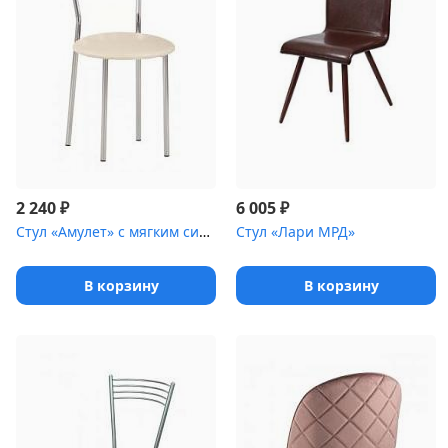
₽
₽
2 240
6 005
Стул «Амулет» с мягким сиденьем [(окрашенный каркас)]
Стул «Лари МРД»
В корзину
В корзину