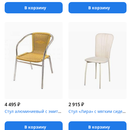
В корзину
В корзину
₽
₽
4 495
2 915
Стул алюминиевый с эмитацией ротанга
Стул «Лира» с мягким сиденьем [(окрашенный каркас)]
В корзину
В корзину