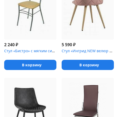
₽
₽
2 240
5 590
Стул «Бистро» с мягким сиденьем [(окрашенный каркас)]
Стул «Ингрид NEW велюр с ромбами» с мягким сиденьем [(ножки сталь...
В корзину
В корзину