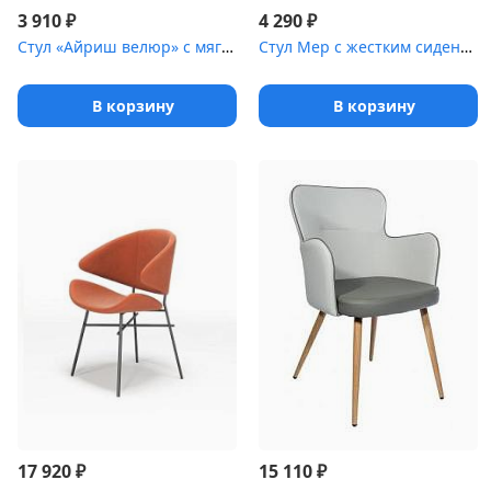
₽
₽
3 910
4 290
Стул «Айриш велюр» с мягким сиденьем [(стальной каркас)]
Стул Мер с жестким сиденьем [енга-1 (ножки стальные)]
В корзину
В корзину
₽
₽
17 920
15 110