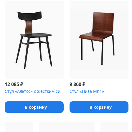
₽
₽
12 085
9 860
Стул «Альтос» с жестким сиденьем [(стальной каркас)]
Стул «Пиза МК1»
В корзину
В корзину