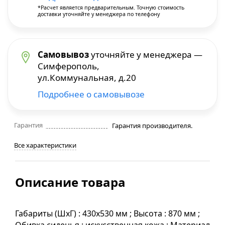
*Расчет является предварительным. Точную стоимость
доставки уточняйте у менеджера по телефону
Строительные фены
Точильные станки
Самовывоз
уточняйте у менеджера —
Симферополь,
Фрезеры
ул.Коммунальная, д.20
Подробнее о самовывозе
Штроборезы
Шуруповерты и электроотвертки
Гарантия
Гарантия производителя.
Все характеристики
Электролобзики
Описание товара
Электрорубанки
Инверторы
Габариты (ШхГ) : 430x530 мм ; Высота : 870 мм ;