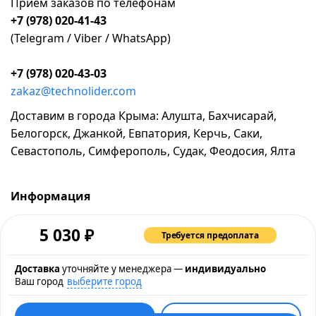
Прием заказов по телефонам
+7 (978) 020-41-43
(Telegram / Viber / WhatsApp)
+7 (978) 020-43-03
zakaz@technolider.com
Доставим в города Крыма: Алушта, Бахчисарай,
Белогорск, Джанкой, Евпатория, Керчь, Саки,
Севастополь, Симферополь, Судак, Феодосия, Ялта
Информация
о компании
₽
5 030
Требуется предоплата
возврат и обмен товара
промокоды и акции
Доставка
уточняйте у менеджера —
индивидуально
Ваш город
выберите город
рассрочка и кредит
контакты