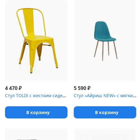
₽
₽
4 470
5 590
Стул TOLIX с жестким сиденьем
Стул «Айриш NEW» с мягким сиденьем [(стальной каркас)]
В корзину
В корзину