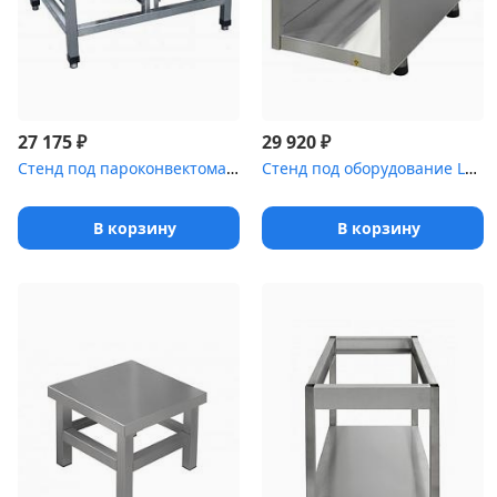
₽
₽
27 175
29 920
Стенд под пароконвектомат [ПК-10]
Стенд под оборудование LOTUS [М-6]
В корзину
В корзину