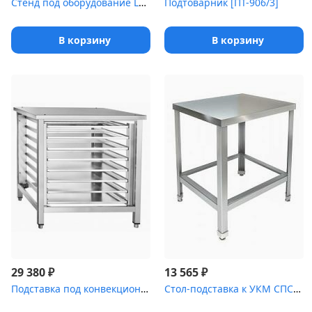
Стенд под оборудование LOTUS М4 [(Э)]
Подтоварник [ПТ-906/3]
В корзину
В корзину
₽
₽
29 380
13 565
Подставка под конвекционные печи КЭП [ПК-8]
Стол-подставка к УКМ СПС-311/500