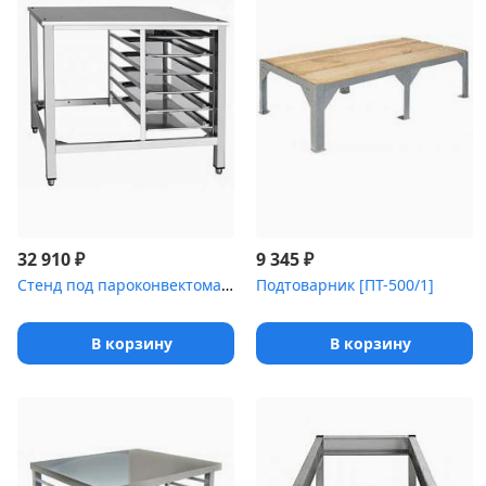
₽
₽
32 910
9 345
Стенд под пароконвектомат [ПК-10М]
Подтоварник [ПТ-500/1]
В корзину
В корзину