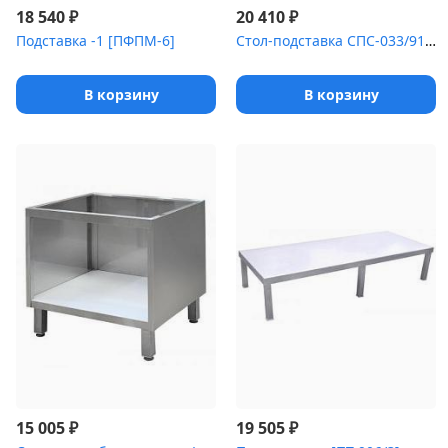
₽
₽
18 540
20 410
Подставка -1 [ПФПМ-6]
Стол-подставка СПС-033/918 под печь для пиццы PIZZA GROUP Entry M...
В корзину
В корзину
₽
₽
15 005
19 505