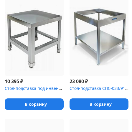
₽
₽
10 395
23 080
Стол-подставка под инвентарь СПС-711/404
Стол-подставка СПС-033/911 под печь для пиццы PIZZA GROUP Entry M...
В корзину
В корзину