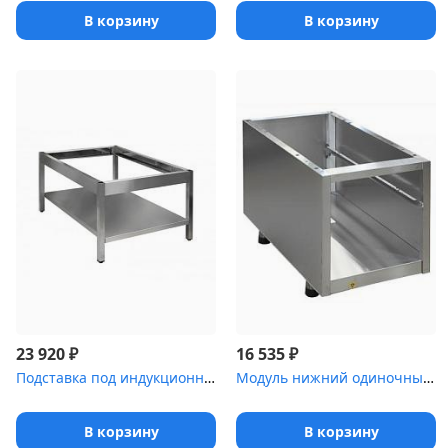
В корзину
В корзину
₽
₽
23 920
16 535
Подставка под индукционную плиту Luxstahl ПИ [6-912]
Модуль нижний одиночный [МН-02 (700 серия)]
В корзину
В корзину