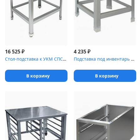
₽
₽
16 525
4 235
Стол-подставка к УКМ СПС-111/500
Подставка под инвентарь ПК 8х4
В корзину
В корзину