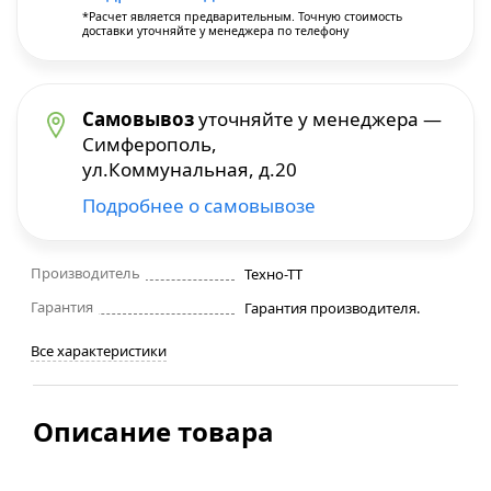
*Расчет является предварительным. Точную стоимость
доставки уточняйте у менеджера по телефону
Строительные фены
Точильные станки
Самовывоз
уточняйте у менеджера —
Симферополь,
Фрезеры
ул.Коммунальная, д.20
Подробнее о самовывозе
Штроборезы
Шуруповерты и электроотвертки
Производитель
Техно-ТТ
Гарантия
Гарантия производителя.
Электролобзики
Все характеристики
Электрорубанки
Описание товара
Инверторы