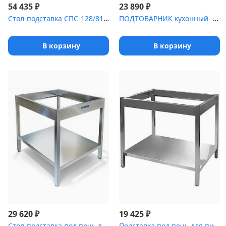
₽
₽
54 435
23 890
Стол-подставка СПС-128/817 под пароконвектомат RATIONAL CM, откры...
ПОДТОВАРНИК кухонный -5 [ПК-6]
В корзину
В корзину
₽
₽
29 620
19 425
Стол-подставка под печь для пиццы СПС-023/908
Подставка под печь для пиццы Luxstahl (980х820х850мм)