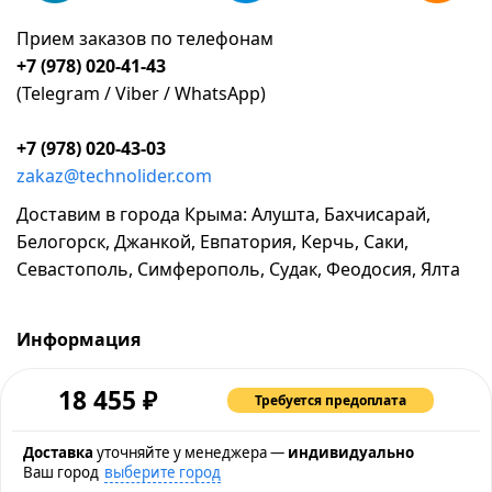
Прием заказов по телефонам
+7 (978) 020-41-43
(Telegram / Viber / WhatsApp)
+7 (978) 020-43-03
zakaz@technolider.com
Доставим в города Крыма: Алушта, Бахчисарай,
Белогорск, Джанкой, Евпатория, Керчь, Саки,
Севастополь, Симферополь, Судак, Феодосия, Ялта
Информация
о компании
₽
18 455
Требуется предоплата
возврат и обмен товара
промокоды и акции
Доставка
уточняйте у менеджера —
индивидуально
Ваш город
выберите город
рассрочка и кредит