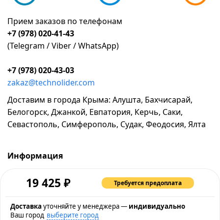
Прием заказов по телефонам
+7 (978) 020-41-43
(Telegram / Viber / WhatsApp)
+7 (978) 020-43-03
zakaz@technolider.com
Доставим в города Крыма: Алушта, Бахчисарай,
Белогорск, Джанкой, Евпатория, Керчь, Саки,
Севастополь, Симферополь, Судак, Феодосия, Ялта
Информация
о компании
₽
19 425
Требуется предоплата
возврат и обмен товара
промокоды и акции
Доставка
уточняйте у менеджера —
индивидуально
Ваш город
выберите город
рассрочка и кредит