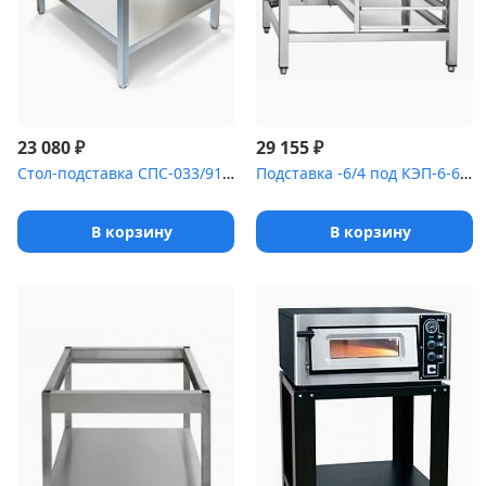
₽
₽
23 080
29 155
Стол-подставка СПС-033/911 под печь для пиццы PIZZA GROUP Entry M...
Подставка -6/4 под КЭП-6-6/4 [ПК-6]
В корзину
В корзину