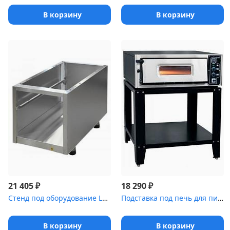
В корзину
В корзину
₽
₽
21 405
18 290
Стенд под оборудование LOTUS [М-4]
Подставка под печь для пиццы ABAT ПЭП-4 [ПП-4]
В корзину
В корзину