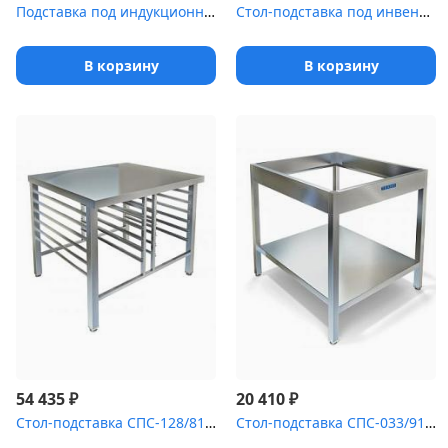
Подставка под индукционную плиту Luxstahl ПИ [6-912]
Стол-подставка под инвентарь СПС-132/404
В корзину
В корзину
₽
₽
54 435
20 410
Стол-подставка СПС-128/817 под пароконвектомат RATIONAL CM, откры...
Стол-подставка СПС-033/918 под печь для пиццы PIZZA GROUP Entry M...