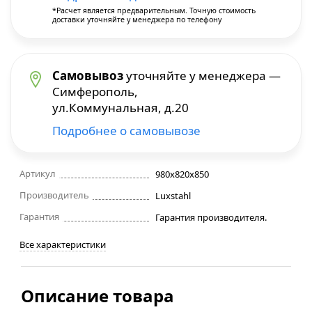
*Расчет является предварительным. Точную стоимость
доставки уточняйте у менеджера по телефону
Строительные фены
Точильные станки
Самовывоз
уточняйте у менеджера —
Симферополь,
Фрезеры
ул.Коммунальная, д.20
Подробнее о самовывозе
Штроборезы
Шуруповерты и электроотвертки
Артикул
980х820х850
Производитель
Luxstahl
Электролобзики
Гарантия
Гарантия производителя.
Все характеристики
Электрорубанки
Инверторы
Описание товара