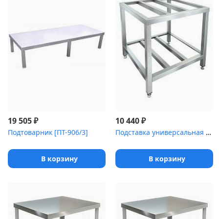
₽
₽
19 505
10 440
Подтоварник [ПТ-906/3]
Подставка универсальная HICOLD [НПУ-600/600/500]
В корзину
В корзину