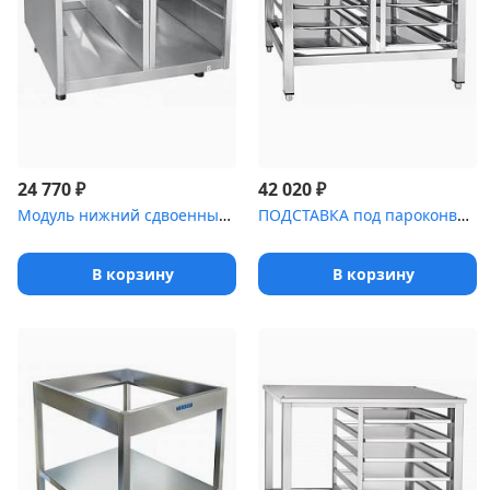
₽
₽
24 770
42 020
Модуль нижний сдвоенный [МН-03 (700 серия)]
ПОДСТАВКА под пароконвектомат [ПК-10МС]
В корзину
В корзину