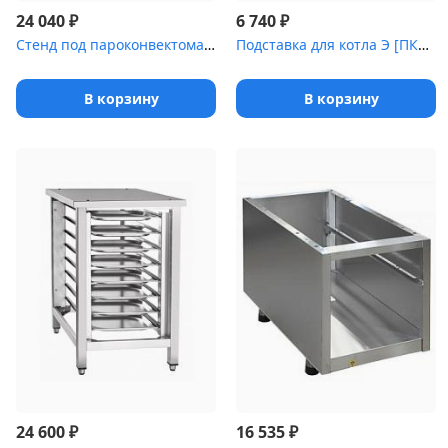
₽
₽
24 040
6 740
Стенд под пароконвектомат [ПК-6]
Подставка для котла Э [ПКИ-600/ПКИ]
В корзину
В корзину
₽
₽
24 600
16 535