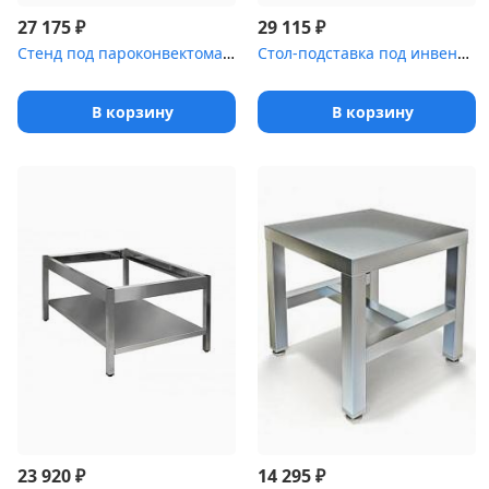
₽
₽
27 175
29 115
Стенд под пароконвектомат [ПК-10]
Стол-подставка под инвентарь СПС-122/804
В корзину
В корзину
₽
₽
23 920
14 295