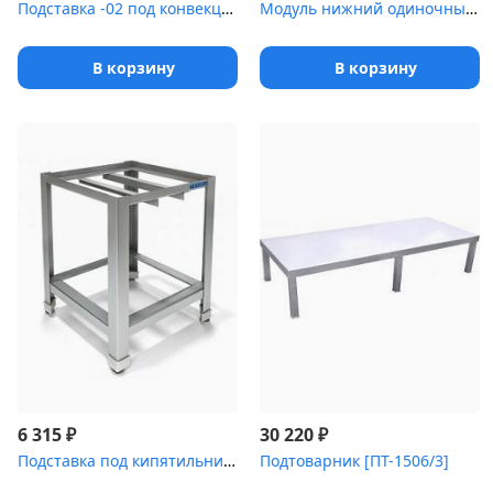
Подставка -02 под конвекционные печи КПП-4-1/2 и ПКА 6-1/3П и ПКА...
Модуль нижний одиночный [МН-02 (700 серия)]
В корзину
В корзину
₽
₽
6 315
30 220
Подставка под кипятильник [ПК-900]
Подтоварник [ПТ-1506/3]