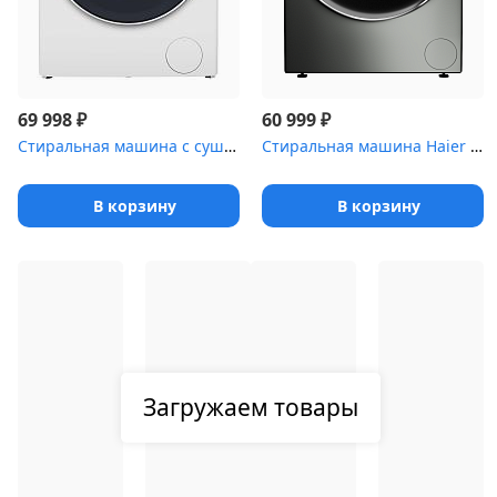
₽
₽
69 998
60 999
Стиральная машина c сушкой и инвертором MAUNFELD MFWD14106WH03
Стиральная машина Haier HW80-B14979S
В корзину
В корзину
Загружаем товары