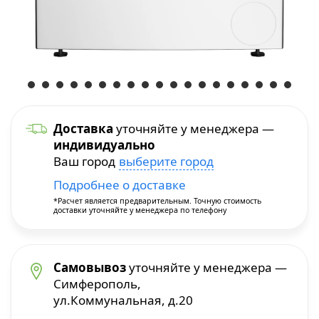
Уход и уборка
Посуда для приготовления
Краскопульты
Бытовая химия
Термопосуда
Многофункциональные инструменты
Посуда для сервировки
Перфораторы
Доставка
уточняйте у менеджера —
индивидуально
Столовые приборы
Пилы и плиткорезы
Ваш город
выберите город
Подробнее о доставке
Термосы
Прочие инструменты
*Расчет является предварительным. Точную стоимость
доставки уточняйте у менеджера по телефону
Расходные материалы и принадлежности
Сварочное оборудование
Самовывоз
уточняйте у менеджера —
Симферополь,
ул.Коммунальная, д.20
Станки