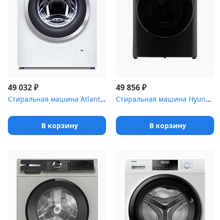
₽
₽
49 032
49 856
Стиральная машина Atlant СМА 70С1214-A-01 белый, загрузка фронтал...
Стиральная машина Hyundai WMA8407 темно-серый
В корзину
В корзину