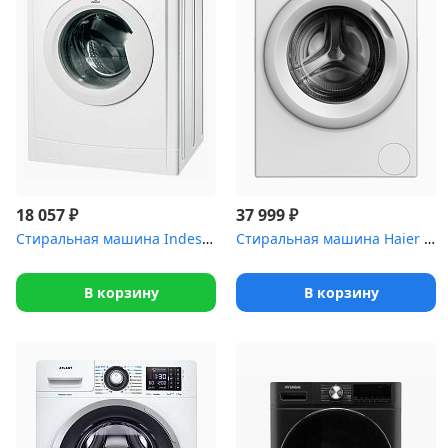
₽
₽
18 057
37 999
Стиральная машина Indesit IWUD 4105 (4кг,1000об.33см.дисп)
Стиральная машина Haier HW65-BP129301B
В корзину
В корзину