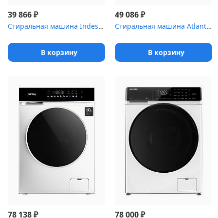
₽
₽
39 866
49 086
Стиральная машина Indesit ILS3 61291 S
Стиральная машина Atlant СМА 60У1214-СА-02
В корзину
В корзину
₽
₽
78 138
78 000