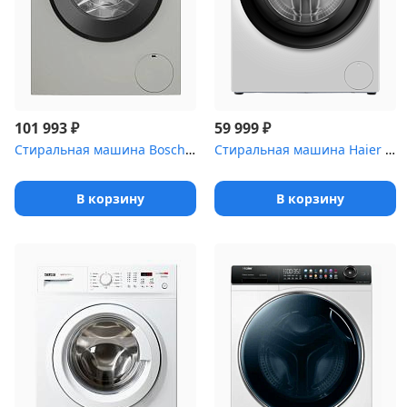
₽
₽
101 993
59 999
Стиральная машина Bosch WGK264ZXME загр.фронтальная
Стиральная машина Haier HW90-BP14929B
В корзину
В корзину