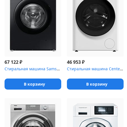
₽
₽
67 122
46 953
Стиральная машина Samsung WW90DG5U34ABLP класс: A загр.фронтальна...
Стиральная машина Centek CT-1922 белый, загрузка фронтальная 7 кг...
В корзину
В корзину