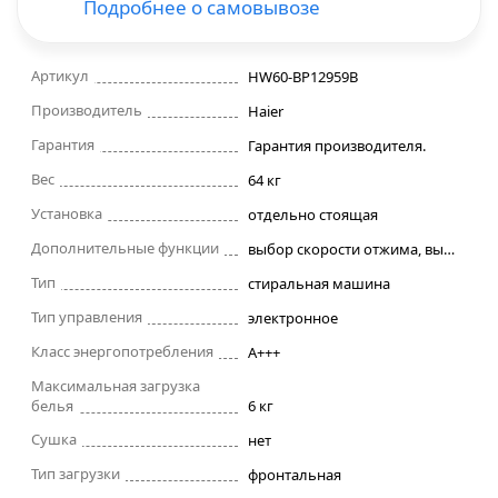
Подробнее о самовывозе
Строительные фены
Артикул
HW60-BP12959B
Точильные станки
Производитель
Haier
Гарантия
Гарантия производителя.
Фрезеры
Вес
64 кг
Установка
отдельно стоящая
Штроборезы
Дополнительные функции
выбор скорости отжима, выбор температуры стирки, контроль баланса, отложенный старт, сигнал окончания стирки
Шуруповерты и электроотвертки
Тип
стиральная машина
Тип управления
электронное
Электролобзики
Класс энергопотребления
A+++
Максимальная загрузка
Электрорубанки
белья
6 кг
Сушка
нет
Инверторы
Тип загрузки
фронтальная