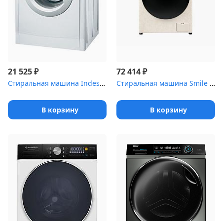
₽
₽
21 525
72 414
Стиральная машина Indesit IWUB 4105 (4кг,1000об.33см)
Стиральная машина Smile SWMSW12MB1400 Бежевый-черный
В корзину
В корзину