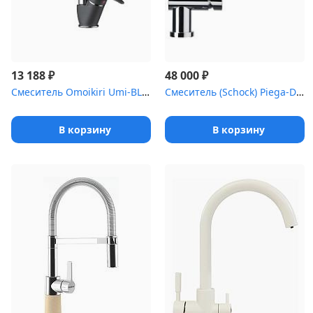
₽
₽
13 188
48 000
Смеситель Omoikiri Umi-BL латунь/гранит/черный
Смеситель (Schock) Piega-D , выдвижной излив хром
В корзину
В корзину