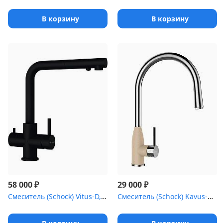
В корзину
В корзину
₽
₽
58 000
29 000
Смеситель (Schock) Vitus-D, black еdition
Смеситель (Schock) Kavus-D, Cristalite, выдвижной излив сталь/лун...