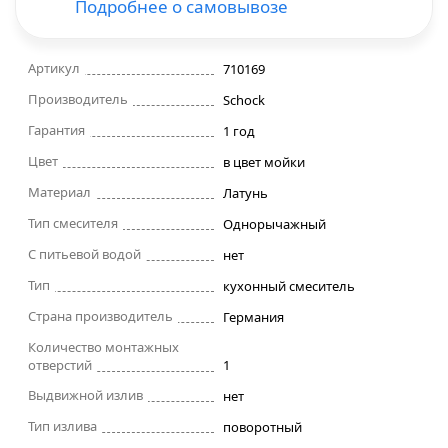
Подробнее о самовывозе
Строительные фены
Артикул
710169
Точильные станки
Производитель
Schock
Гарантия
1 год
Фрезеры
Цвет
в цвет мойки
Материал
Латунь
Штроборезы
Тип смесителя
Однорычажный
Шуруповерты и электроотвертки
С питьевой водой
нет
Тип
кухонный смеситель
Электролобзики
Страна производитель
Германия
Количество монтажных
Электрорубанки
отверстий
1
Выдвижной излив
нет
Инверторы
Тип излива
поворотный