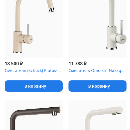
₽
₽
18 500
11 788
Смеситель (Schock) Plutos-D, Cristalite, выдвижной излив лунный к...
Смеситель Omoikiri Nakagawa-PA латунь/гранит/пастила
В корзину
В корзину