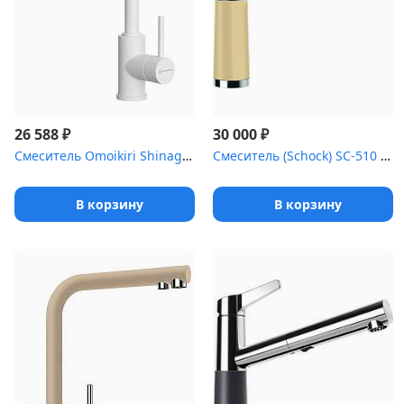
₽
₽
26 588
30 000
Смеситель Omoikiri Shinagawa 2 Plus-WH латунь/белый
Смеситель (Schock) SC-510 , Cristalite хром/лунный камень
В корзину
В корзину