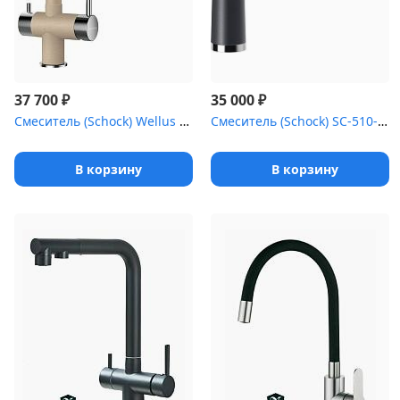
₽
₽
37 700
35 000
Смеситель (Schock) Wellus New, Cristalite лунный камень
Смеситель (Schock) SC-510-D , Cristalite хром/оникс
В корзину
В корзину