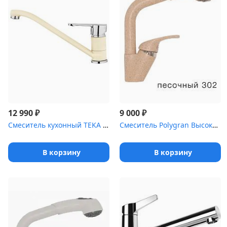
₽
₽
12 990
9 000
Смеситель кухонный TEKA ML VANILIA
Смеситель Polygran Высокая Лейка песочный №302
В корзину
В корзину