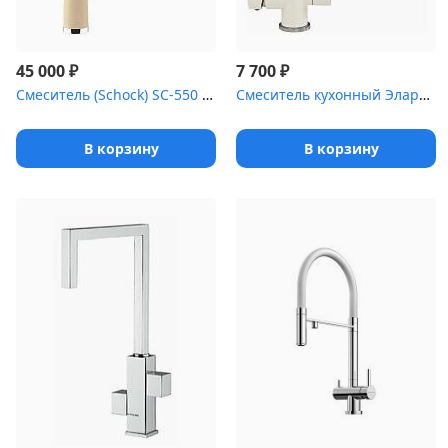
₽
₽
45 000
7 700
Смеситель (Schock) SC-550 , Cristalite хром/лунный камень
Смеситель кухонный Элара (№36)
В корзину
В корзину