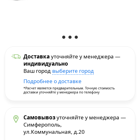
Уход и уборка
Посуда для приготовления
Краскопульты
Бытовая химия
Термопосуда
Многофункциональные инструменты
Посуда для сервировки
Перфораторы
Доставка
уточняйте у менеджера —
индивидуально
Столовые приборы
Пилы и плиткорезы
Ваш город
выберите город
Подробнее о доставке
Термосы
Прочие инструменты
*Расчет является предварительным. Точную стоимость
доставки уточняйте у менеджера по телефону
Расходные материалы и принадлежности
Сварочное оборудование
Самовывоз
уточняйте у менеджера —
Симферополь,
ул.Коммунальная, д.20
Станки