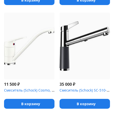
В корзину
В корзину
₽
₽
11 500
35 000
Смеситель (Schock) Cosmo, Cristalite альпина
Смеситель (Schock) SC-510-D , Cristadur хром/серебристый камень
В корзину
В корзину