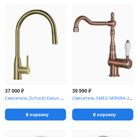
₽
₽
37 000
39 990
Смеситель (Schock) Kavus-D, выдвижной излив, "золото"
Смеситель SMEG MIR6RA-2 однорычажный, медный
В корзину
В корзину