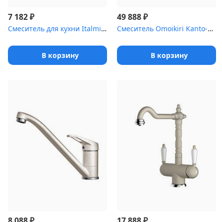
₽
₽
7 182
49 888
Смеситель для кухни Italmix ТО 0928 CHROME (хром)
Смеситель Omoikiri Kanto-C латунь/хром/белый
В корзину
В корзину
₽
₽
8 088
17 888