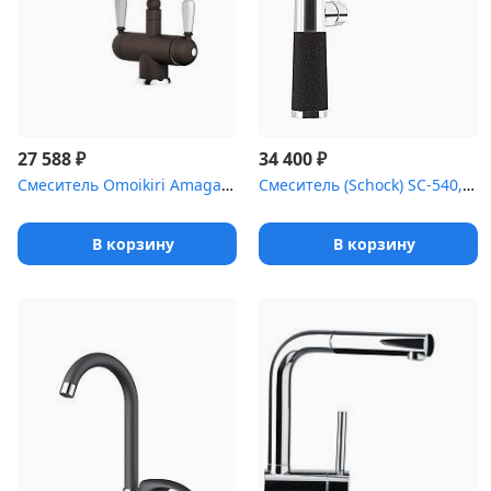
₽
₽
27 588
34 400
Смеситель Omoikiri Amagasaki-DC латунь/гранит/темный шоколод
Смеситель (Schock) SC-540, Cristadur хром/магма
В корзину
В корзину