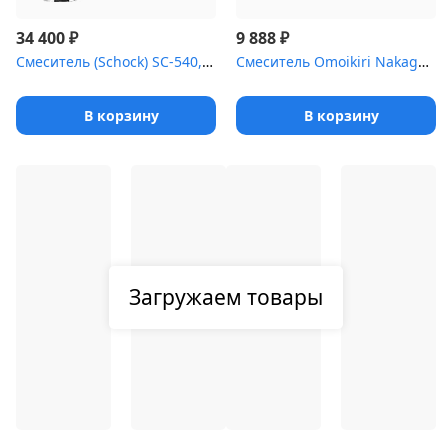
₽
₽
34 400
9 888
Смеситель (Schock) SC-540, Cristalite хром/оникс
Смеситель Omoikiri Nakagawa-CA латунь/гранит/карамель
В корзину
В корзину
Загружаем товары