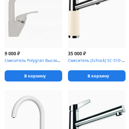
₽
₽
9 000
35 000
Смеситель Polygran Высокая Лейка №001 Серый металлик
Смеситель (Schock) SC-510-D , Cristadur хром/магнолия
В корзину
В корзину