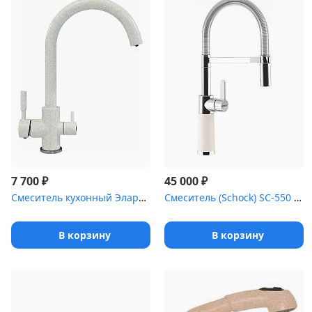
₽
₽
7 700
45 000
Смеситель кухонный Элара (№001 Серый металлик)
Смеситель (Schock) SC-550 , Cristadur хром/поларис
В корзину
В корзину