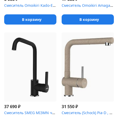
Смеситель Omoikiri Kado-EV латунь/гранит/эверест
Смеситель Omoikiri Amagasaki-SA латунь/гранит/бежевый
В корзину
В корзину
₽
₽
37 690
31 550
Смеситель SMEG MI3MN чёрный матовый
Смеситель (Schock) Pia-D , Cristalite саббиа