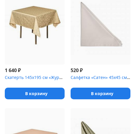
₽
₽
1 640
520
Скатерть 145х195 см «Журавинка» бежевая [(вензель)]
Салфетка «Сатен» 45х45 см мокка [(гладь)]
В корзину
В корзину