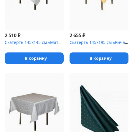
₽
₽
2 510
2 655
Скатерть 145х145 см «Мати» белая [(цветок)]
Скатерть 145х195 см «Ричард» золотая
В корзину
В корзину