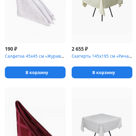
₽
₽
190
2 655
Салфетка 45х45 см «Журавинка» белая [(цветок)]
Скатерть 145х195 см «Ричард» шампань [(гладь)]
В корзину
В корзину