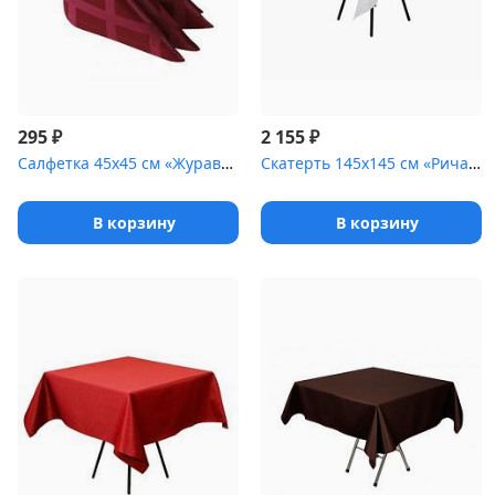
₽
₽
295
2 155
Салфетка 45х45 см «Журавинка» бордо [(квадрат)]
Скатерть 145х145 см «Ричард» белая [(цветок)]
В корзину
В корзину