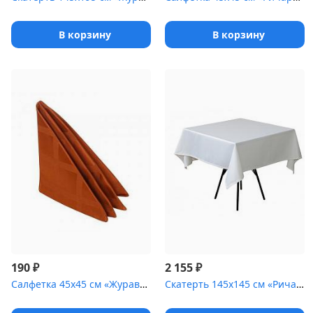
В корзину
В корзину
₽
₽
190
2 155
Салфетка 45х45 см «Журавинка» медь [(квадрат)]
Скатерть 145х145 см «Ричард» белая