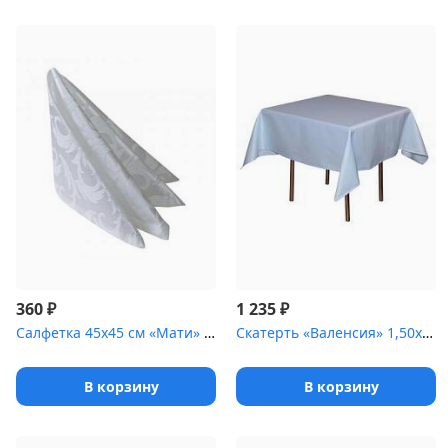
₽
₽
360
1 235
Салфетка 45х45 см «Мати» белая [(вензель)]
Скатерть «Валенсия» 1,50х2,00 м голубая
В корзину
В корзину