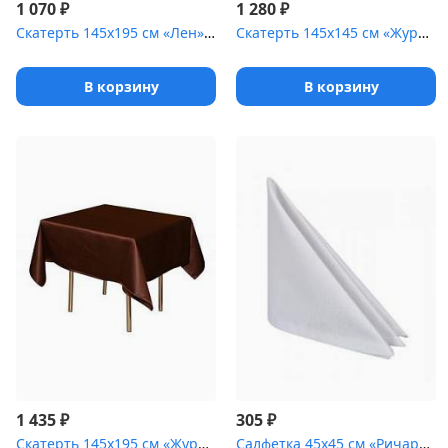
₽
₽
1 070
1 280
Скатерть 145х195 см «Лен» бежевая
Скатерть 145х145 см «Журавинка» коричневая [(вензель)]
В корзину
В корзину
₽
₽
1 435
305
Скатерть 145х195 см «Журавинка» коричневая [(гладь)]
Салфетка 45х45 см «Ричард» белая мозайка