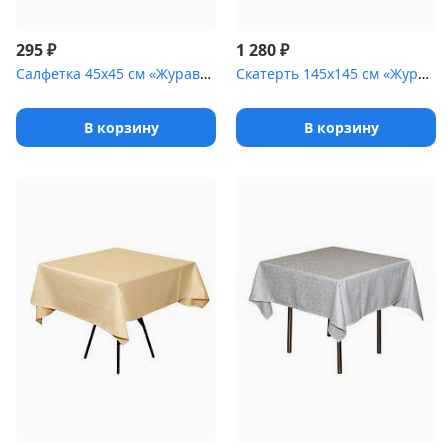
₽
₽
295
1 280
Салфетка 45х45 см «Журавинка» голубая [(квадрат)]
Скатерть 145х145 см «Журавинка» синяя [(цветок)]
В корзину
В корзину