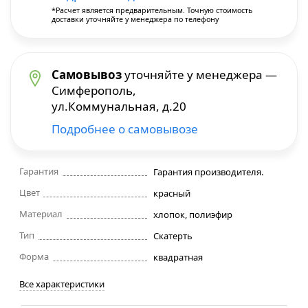
*Расчет является предварительным. Точную стоимость
доставки уточняйте у менеджера по телефону
Строительные фены
Точильные станки
Самовывоз
уточняйте у менеджера —
Симферополь,
Фрезеры
ул.Коммунальная, д.20
Подробнее о самовывозе
Штроборезы
Шуруповерты и электроотвертки
Гарантия
Гарантия производителя.
Цвет
красный
Электролобзики
Материал
хлопок, полиэфир
Тип
Скатерть
Электрорубанки
Форма
квадратная
Инверторы
Все характеристики