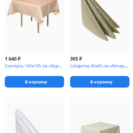
₽
₽
1 640
305
Скатерть 145х195 см «Журавинка» бежевая [(гладь)]
Салфетка 45х45 см «Ричард ажур» фисташковая
В корзину
В корзину