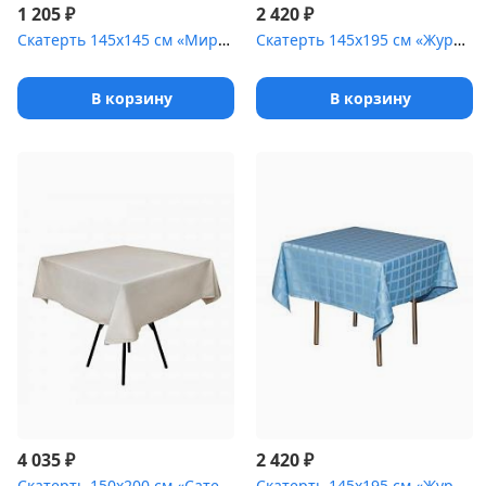
₽
₽
1 205
2 420
Скатерть 145х145 см «Мираж» бежевая
Скатерть 145х195 см «Журавинка» белая [(цветок)]
В корзину
В корзину
₽
₽
4 035
2 420
Скатерть 150х200 см «Сатен» мокка [(гладь)]
Скатерть 145х195 см «Журавинка» голубая [(квадрат)]