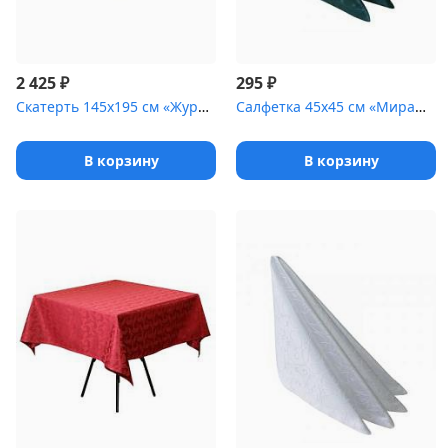
₽
₽
2 425
295
Скатерть 145х195 см «Журавинка» белая [(вензель)]
Салфетка 45х45 см «Мираж» темно-зеленая
В корзину
В корзину