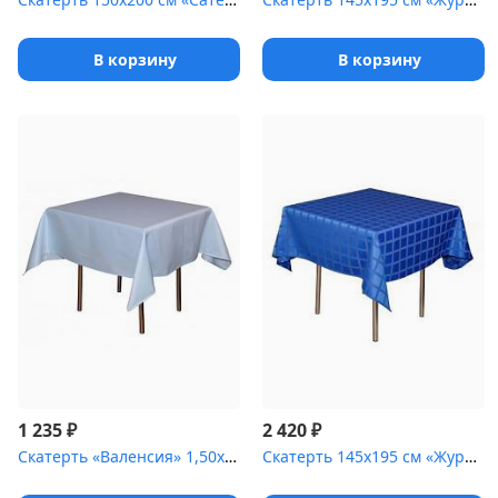
В корзину
В корзину
₽
₽
1 235
2 420
Скатерть «Валенсия» 1,50х1,50 м голубая
Скатерть 145х195 см «Журавинка» ультрамарин [(квадрат)]