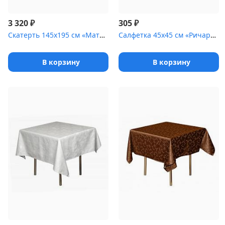
₽
₽
3 320
305
Скатерть 145х195 см «Мати» бордо
Салфетка 45х45 см «Ричард ажур» белая
В корзину
В корзину