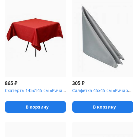
₽
₽
865
305
Скатерть 145х145 см «Ричард ажур» бордо
Салфетка 45х45 см «Ричард» светло-серая [(гладь)]
В корзину
В корзину