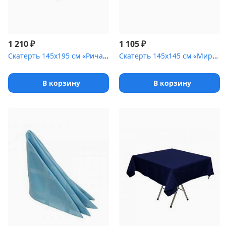
₽
₽
1 210
1 105
Скатерть 145х195 см «Ричард ажур» бордо
Скатерть 145х145 см «Мираж» коричневая [(квадрат)]
В корзину
В корзину