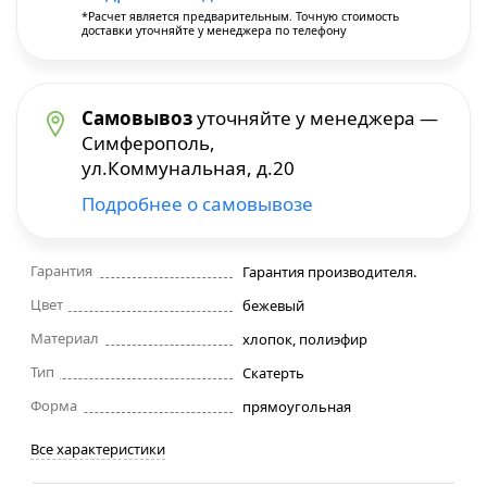
*Расчет является предварительным. Точную стоимость
доставки уточняйте у менеджера по телефону
Строительные фены
Точильные станки
Самовывоз
уточняйте у менеджера —
Симферополь,
Фрезеры
ул.Коммунальная, д.20
Подробнее о самовывозе
Штроборезы
Шуруповерты и электроотвертки
Гарантия
Гарантия производителя.
Цвет
бежевый
Электролобзики
Материал
хлопок, полиэфир
Тип
Скатерть
Электрорубанки
Форма
прямоугольная
Инверторы
Все характеристики