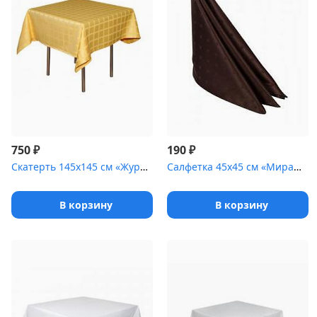
₽
₽
750
190
Скатерть 145х145 см «Журавинка» желтая [(квадрат)]
Салфетка 45х45 см «Мираж» коричневая
В корзину
В корзину