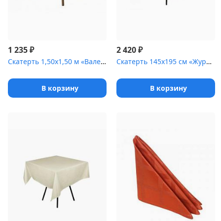
₽
₽
1 235
2 420
Скатерть 1,50х1,50 м «Валенсия флор» слоновая кость
Скатерть 145х195 см «Журавинка» коричневая [(квадрат)]
В корзину
В корзину