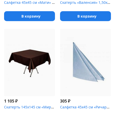
Салфетка 45х45 см «Мати» коричневая с золотом [(перья)]
Скатерть «Валенсия» 1,50х2,00 м голубая
В корзину
В корзину
₽
₽
1 105
305
Скатерть 145х145 см «Мираж» коричневая [(квадрат)]
Салфетка 45х45 см «Ричард ажур» голубая