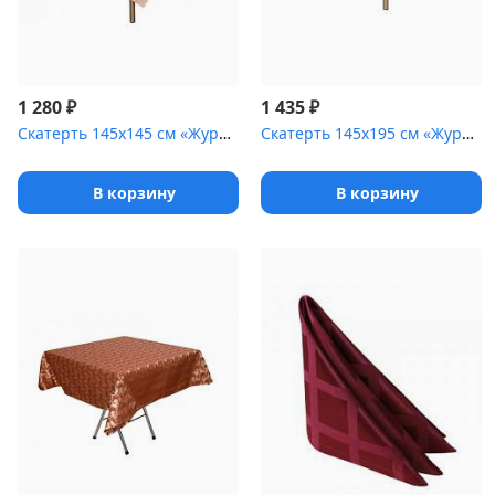
₽
₽
1 280
1 435
Скатерть 145х145 см «Журавинка» кофе с молоком [(квадрат)]
Скатерть 145х195 см «Журавинка» коричневая [(гладь)]
В корзину
В корзину