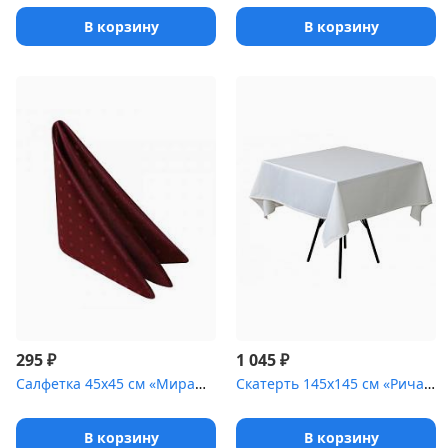
В корзину
В корзину
₽
₽
295
1 045
Салфетка 45х45 см «Мираж» бордо
Скатерть 145х145 см «Ричард» белая [(мозайка)]
В корзину
В корзину