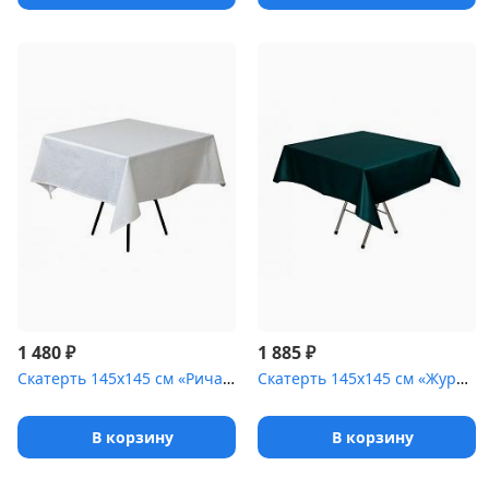
₽
₽
1 480
1 885
Скатерть 145х145 см «Ричард ажур» белая
Скатерть 145х145 см «Журавинка» темно-зеленая [(гладь)]
В корзину
В корзину