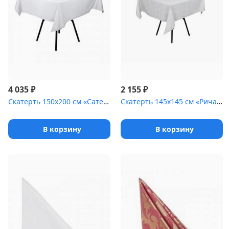
₽
₽
4 035
2 155
Скатерть 150х200 см «Сатен» белый [(гладь)]
Скатерть 145х145 см «Ричард» белая [(цветок)]
В корзину
В корзину