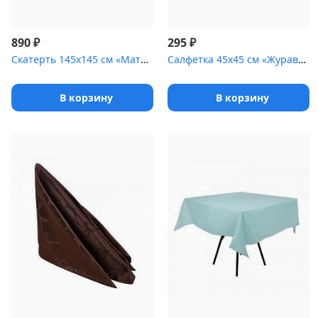
₽
₽
890
295
Скатерть 145х145 см «Мати» бордо с золотом
Салфетка 45х45 см «Журавинка» бордо [(квадрат)]
В корзину
В корзину