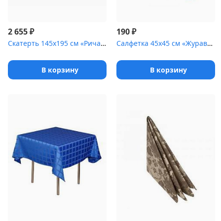
₽
₽
2 655
190
Скатерть 145х195 см «Ричард» шампань [(ажур)]
Салфетка 45х45 см «Журавинка» терракот [(квадрат)]
В корзину
В корзину