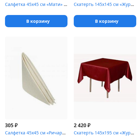
Салфетка 45х45 см «Мати» бежевая
Скатерть 145х145 см «Журавинка» белая [(гладь)]
В корзину
В корзину
₽
₽
305
2 420
Салфетка 45х45 см «Ричард ажур» шампань
Скатерть 145х195 см «Журавинка» бордо [(гладь)]