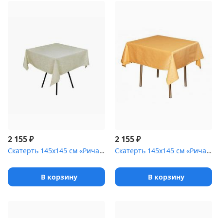
₽
₽
2 155
2 155
Скатерть 145х145 см «Ричард» шампань [(цветок)]
Скатерть 145х145 см «Ричард ажур» золотая
В корзину
В корзину