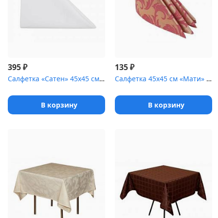
₽
₽
395
135
Салфетка «Сатен» 45х45 см белая [(гладь)]
Салфетка 45х45 см «Мати» брусника с золотом
В корзину
В корзину