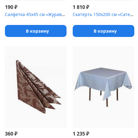
₽
₽
190
1 810
Салфетка 45х45 см «Журавинка» коричневая [(вензель)]
Скатерть 150х200 см «Сатен» фисташковый [(гладь)]
В корзину
В корзину
₽
₽
360
1 235