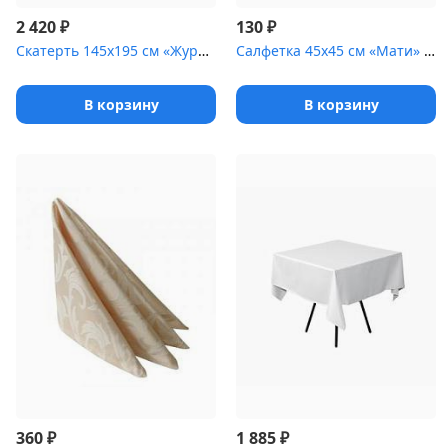
₽
₽
2 420
130
Скатерть 145х195 см «Журавинка» ультрамарин [(квадрат)]
Салфетка 45х45 см «Мати» коричневая с золотом [(цветок)]
В корзину
В корзину
₽
₽
360
1 885