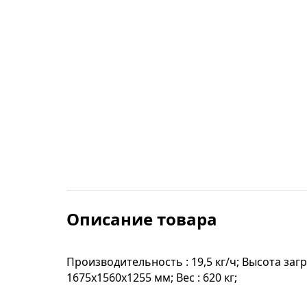
Строительные фены
Точильные станки
Фрезеры
Штроборезы
Шуруповерты и электроотвертки
Электролобзики
Описание товара
Электрорубанки
Производительность : 19,5 кг/ч; Высота загр
1675х1560х1255 мм; Вес : 620 кг;
Инверторы