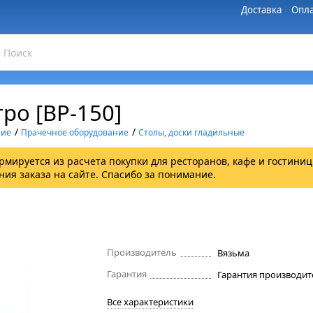
Доставка
Опла
ро [ВР-150]
/
/
ние
Прачечное оборудование
Столы, доски гладильные
рмируется из расчета покупки для ресторанов, кафе и гостиниц
ия заказа на сайте. Спасибо за понимание.
Производитель
Вязьма
Гарантия
Все характеристики