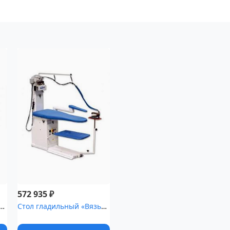
₽
572 935
ый «Вязьма» .12 с парогенератором и утюгом [ЛГС-159...
Стол гладильный «Вязьма» .34 с парогенератором и утюгом [ЛГС-103...