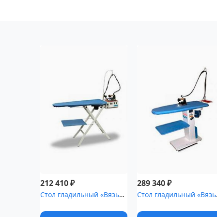
₽
₽
212 410
289 340
Стол гладильный «Вязьма» .00 с парогенератором и утюгом [ЛГС-156...
Стол гладильн