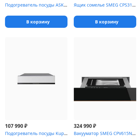
Подогреватель посуды ASKO ODW8128G
Ящик сомелье SMEG CPS315X 60 см, высота 14 см, нержавеющая сталь,...
В корзину
В корзину
₽
₽
107 990
324 990
Подогреватель посуды Kuppersbusch CSW 6800.0 W2 Black Chrome
Вакууматор SMEG CPV615NR 60 см, высота 14 см, черное стекло Eclip...