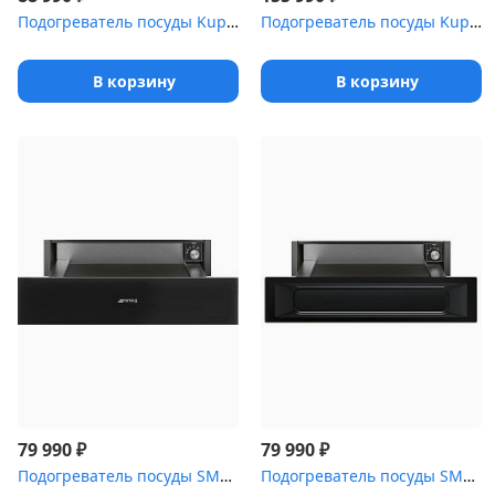
Подогреватель посуды Kuppersbusch CSW 6800.0 G
Подогреватель посуды Kuppersbusch CSW 6800.0 G3 Silver Chrome
В корзину
В корзину
₽
₽
79 990
79 990
Подогреватель посуды SMEG CPR115B3 стекло Deep Black (чёрное), от...
Подогреватель посуды SMEG CPR915N 60 см, высота 14 см, цвет черны...