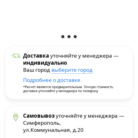
Уход и уборка
Посуда для приготовления
Краскопульты
Бытовая химия
Термопосуда
Многофункциональные инструменты
Посуда для сервировки
Перфораторы
Доставка
уточняйте у менеджера —
индивидуально
Столовые приборы
Пилы и плиткорезы
Ваш город
выберите город
Подробнее о доставке
Термосы
Прочие инструменты
*Расчет является предварительным. Точную стоимость
доставки уточняйте у менеджера по телефону
Расходные материалы и принадлежности
Сварочное оборудование
Самовывоз
уточняйте у менеджера —
Симферополь,
ул.Коммунальная, д.20
Станки