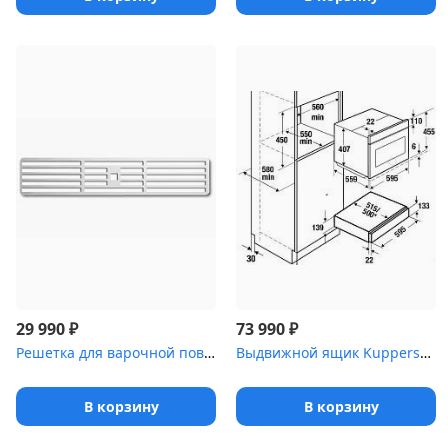
₽
₽
29 990
73 990
Решетка для варочной поверхности с вытяжкой KMI 8500.0 SR Kuppers...
Выдвижной ящик Kuppersbusch CSZ 6800.0 S
В корзину
В корзину