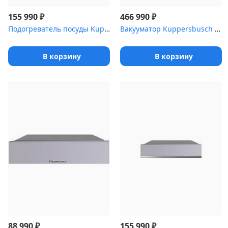
₽
₽
155 990
466 990
Подогреватель посуды Kuppersbusch CSW 6800.0 G1 Stainless Steel
Вакууматор Kuppersbusch CSV 6800.0 S4 Gold
В корзину
В корзину
₽
₽
88 990
155 990