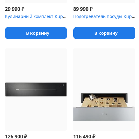
₽
₽
29 990
89 990
Кулинарный комплект Kuppersbusch ZB 8030
Подогреватель посуды Kuppersbusch CSW 6800.0 S черный
В корзину
В корзину
₽
₽
126 900
116 490