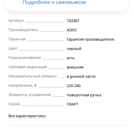
Подробнее о самовывозе
Строительные фены
Артикул
743387
Точильные станки
Производитель
ASKO
Гарантия
Гарантия производителя.
Фрезеры
Цвет
черный
Размораживание
есть
Штроборезы
Световая индикация
внешняя
Шуруповерты и электроотвертки
Нагревательный элемент
в донной части
Напряжение, В
220-240
Электролобзики
Элементы управления
поворотная ручка
Серия
CRAFT
Электрорубанки
Все характеристики
Инверторы