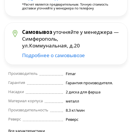
*Расчет является предварительным. Точную стоимость
доставки уточняйте у менеджера по телефону
Строительные фены
Точильные станки
Самовывоз
уточняйте у менеджера —
Симферополь,
Фрезеры
ул.Коммунальная, д.20
Подробнее о самовывозе
Штроборезы
Шуруповерты и электроотвертки
Производитель
Fimar
Гарантия
Гарантия производителя.
Электролобзики
Насадки
2 диска для фарша
Материал корпуса
металл
Электрорубанки
Производительность
8.3 кг/мин
Реверс
Реверс
Инверторы
Все характеристики