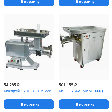
В корзину
В корзину
₽
₽
54 285
501 155
Мясорубка VIATTO [HM-22B (220V)]
МЯСОРУБКА [МИМ-1000 (1000 кг/ч, 380В)]
В корзину
В корзину