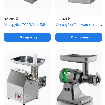
₽
₽
82 285
55 540
Мясорубка ТОРГМАШ [МИМ-300]
Мясорубка Торгмаш с реверсом [М-80М/220]
В корзину
В корзину