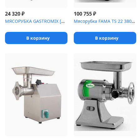
₽
₽
24 320
100 755
МЯСОРУБКА GASTROMIX [MG-12B]
Мясорубка FAMA TS 22 380В [(FTS 136UTE)]
В корзину
В корзину