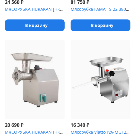
₽
₽
24 560
81 750
МЯСОРУБКА HURAKAN [HKN-12SS]
Мясорубка FAMA TS 22 380В [(FTS 136UE)]
В корзину
В корзину
₽
₽
20 690
16 340
МЯСОРУБКА HURAKAN [HKN-12CR]
Мясорубка Viatto [VA-MG12ASS]