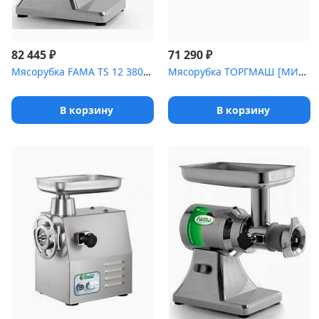
₽
₽
82 445
71 290
Мясорубка FAMA TS 12 380В [(FTS 127UE)]
Мясорубка ТОРГМАШ [МИМ-300М]
В корзину
В корзину