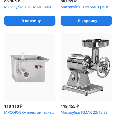
₽
₽
83 905
60 065
Мясорубка ТОРГМАШ [МИМ-600]
Мясорубка ТОРГМАШ [М-80Ч]
В корзину
В корзину
₽
₽
110 110
119 455
МЯСОРУБКА электрическая промышленная -01 41000019457 [МЭП-300Н]
Мясорубка FIMAR 22/TE 380B Unger