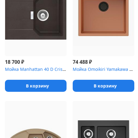
₽
₽
18 700
74 488
Мойка Manhattan 40 D Cristalite корз.клапан мокка
Мойка Omoikiri Yamakawa 55-U/I-CN Artceramic/canyon
В корзину
В корзину