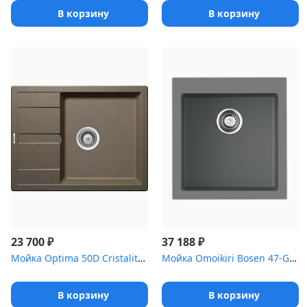
В корзину
В корзину
₽
₽
23 700
37 188
Мойка Optima 50D Cristalite альпака
Мойка Omoikiri Bosen 47-GR Tetogranit/leningrad grey
В корзину
В корзину