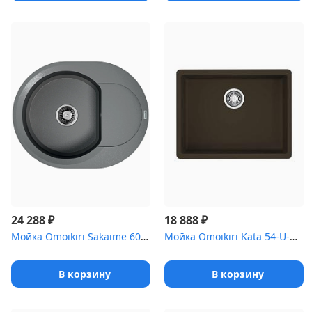
₽
₽
24 288
18 888
Мойка Omoikiri Sakaime 60E-GR Tetogranit/leningrad grey
Мойка Omoikiri Kata 54-U-DC Artgranit/темный шоколад
В корзину
В корзину