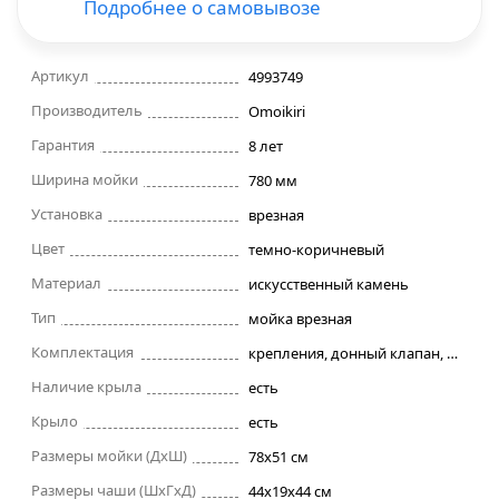
Подробнее о самовывозе
Строительные фены
Артикул
4993749
Точильные станки
Производитель
Omoikiri
Гарантия
8 лет
Фрезеры
Ширина мойки
780 мм
Установка
врезная
Штроборезы
Цвет
темно-коричневый
Шуруповерты и электроотвертки
Материал
искусственный камень
Тип
мойка врезная
Электролобзики
Комплектация
крепления, донный клапан, сифон
Наличие крыла
есть
Электрорубанки
Крыло
есть
Размеры мойки (ДхШ)
Инверторы
78х51 см
Размеры чаши (ШхГхД)
44х19x44 см