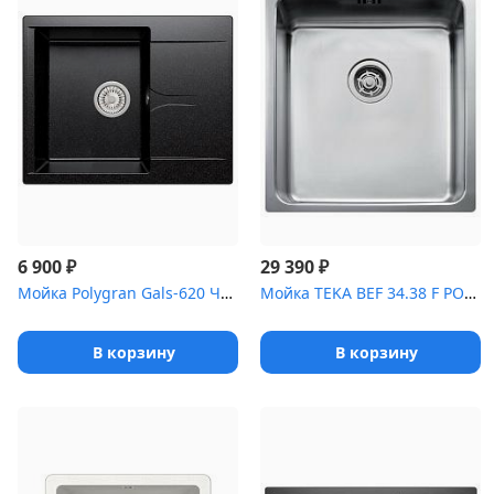
₽
₽
6 900
29 390
Мойка Polygran Gals-620 Черный 16
Мойка TEKA BEF 34.38 F POLISHED
В корзину
В корзину