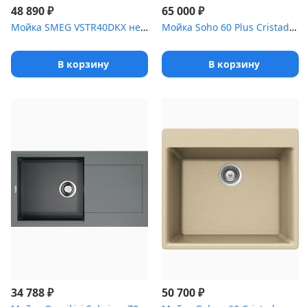
₽
₽
48 890
65 000
Мойка SMEG VSTR40DKX нержавеющая сталь с PVD покрытием, цвет чёрн...
Мойка Soho 60 Plus Cristadur пуро
В корзину
В корзину
₽
₽
34 788
50 700