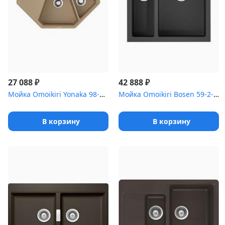
₽
₽
27 088
42 888
Мойка Omoikiri Yonaka 98-C-CA Artgranit/карамель
Мойка Omoikiri Bosen 59-2-BL Tetogranit/черный
В корзину
В корзину