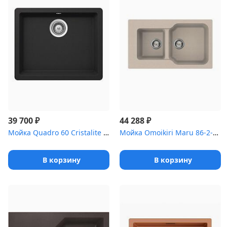
₽
₽
39 700
44 288
Мойка Quadro 60 Cristalite оникс
Мойка Omoikiri Maru 86-2-SA Tetogranit/бежевый
В корзину
В корзину