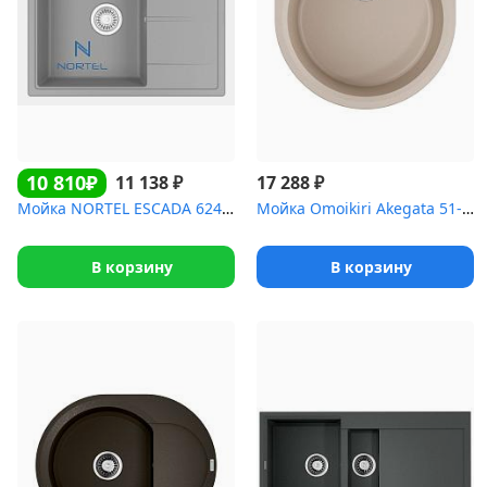
10 810₽
₽
₽
11 138
17 288
Мойка NORTEL ESCADA 6248 GR
Мойка Omoikiri Akegata 51-SA Artgranit/бежевый
В корзину
В корзину