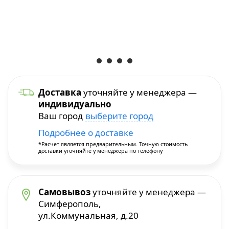
Уход и уборка
Посуда для приготовления
Краскопульты
Бытовая химия
Термопосуда
Многофункциональные инструменты
Посуда для сервировки
Перфораторы
Доставка
уточняйте у менеджера —
индивидуально
Столовые приборы
Пилы и плиткорезы
Ваш город
выберите город
Подробнее о доставке
Термосы
Прочие инструменты
*Расчет является предварительным. Точную стоимость
доставки уточняйте у менеджера по телефону
Расходные материалы и принадлежности
Сварочное оборудование
Самовывоз
уточняйте у менеджера —
Симферополь,
ул.Коммунальная, д.20
Станки