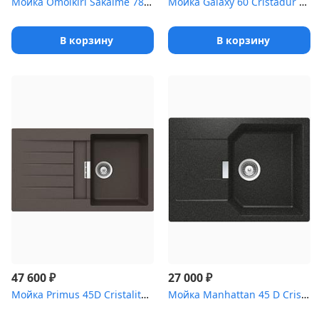
Мойка Omoikiri Sakaime 78-GR Tetogranit/leningrad grey
Мойка Galaxy 60 Cristadur аворио
В корзину
В корзину
₽
₽
47 600
27 000
Мойка Primus 45D Cristalite мокка
Мойка Manhattan 45 D Cristalite корз.клапан оникс