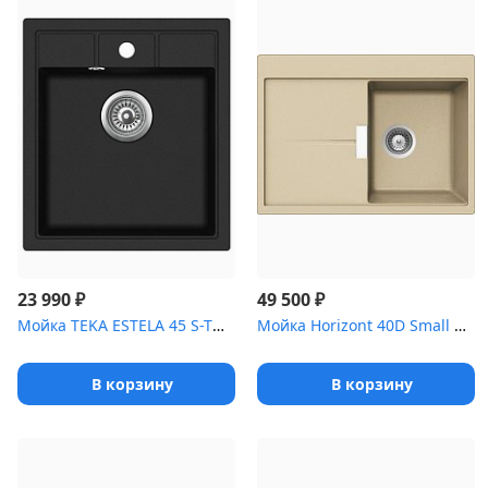
₽
₽
23 990
49 500
Мойка TEKA ESTELA 45 S-TQ 1B ONYX BLACK черный мет аллик
Мойка Horizont 40D Small Cristadur аворио
В корзину
В корзину