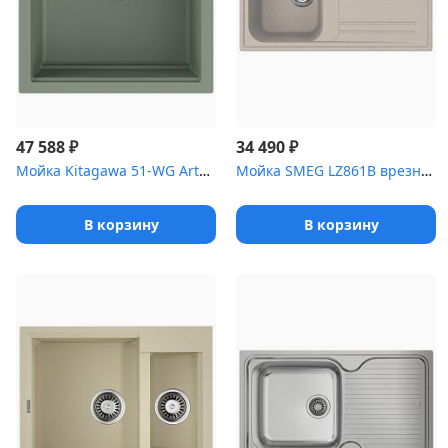
₽
₽
47 588
34 490
Мойка Kitagawa 51-WG Artceramic/wind green
Мойка SMEG LZ861B врезная оборачиваемая, цвет белый
В корзину
В корзину