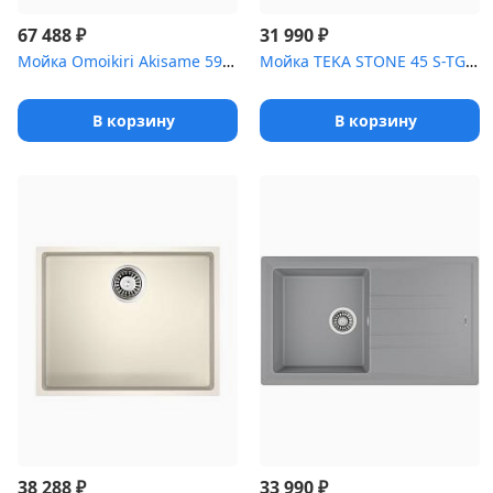
₽
₽
67 488
31 990
Мойка Omoikiri Akisame 59-GB нерж.сталь/графит
Мойка TEKA STONE 45 S-TG 1B 1D METALLIC BLACK ручной слив
В корзину
В корзину
₽
₽
38 288
33 990