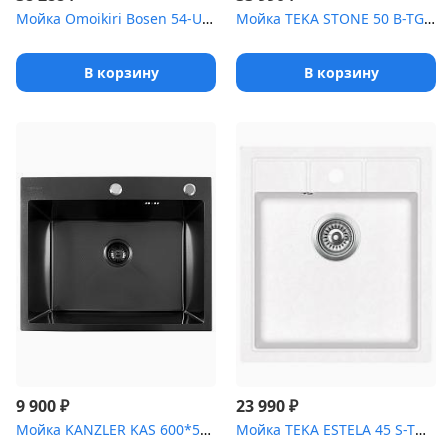
Мойка Omoikiri Bosen 54-U-WH Tetogranit/белый
Мойка TEKA STONE 50 B-TG METALLIC GREY ручной слив
В корзину
В корзину
₽
₽
9 900
23 990
Мойка KANZLER KAS 600*500 BLACK DECOR PVD (комплект)
Мойка TEKA ESTELA 45 S-TQ 1B MARBLE WHITE белый белый