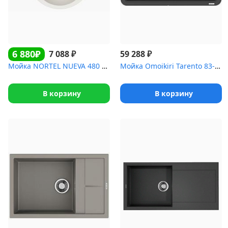
6 880₽
₽
₽
7 088
59 288
Мойка NORTEL NUEVA 480 WH
Мойка Omoikiri Tarento 83-U/I-BL Tetogranit/черный
В корзину
В корзину