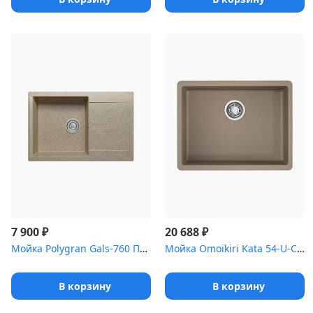
₽
₽
7 900
20 688
Мойка Polygran Gals-760 Песочный 302
Мойка Omoikiri Kata 54-U-CA Artgranit/карамель
В корзину
В корзину