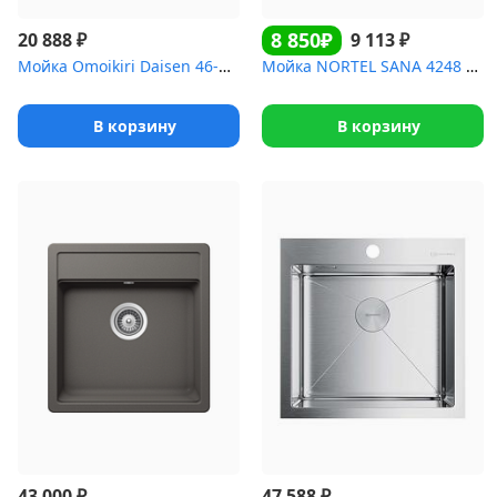
8 850₽
₽
₽
20 888
9 113
Мойка Omoikiri Daisen 46-BL Artgranit/черный
Мойка NORTEL SANA 4248 GR
В корзину
В корзину
₽
₽
43 000
47 588