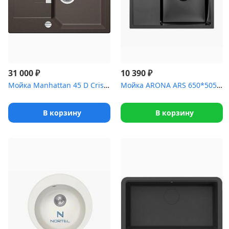
₽
₽
31 000
10 390
Мойка Manhattan 45 D Cristalite клап.автомат инка
Мойка ARONA ARS 650*505 R BLACK PVD NANO
В корзину
В корзину