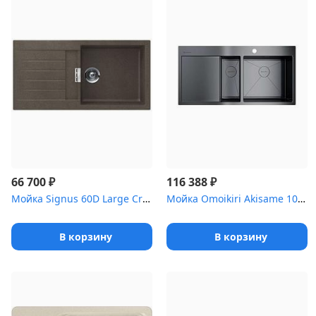
₽
₽
66 700
116 388
Мойка Signus 60D Large Cristadur бронза
Мойка Omoikiri Akisame 100-2-GM-R нерж.сталь/вороненая сталь
В корзину
В корзину