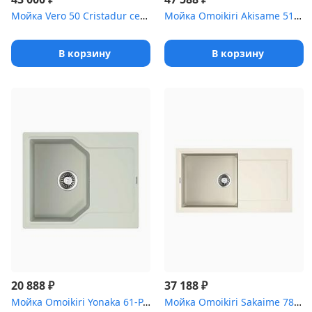
Мойка Vero 50 Cristadur серебристый камень
Мойка Omoikiri Akisame 51-IN нерж.сталь/нержавеющая сталь
В корзину
В корзину
₽
₽
20 888
37 188
Мойка Omoikiri Yonaka 61-PA Artgranit/пастила
Мойка Omoikiri Sakaime 78-LB-WH Tetogranit/белый