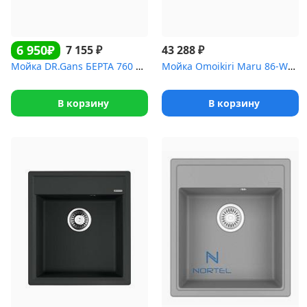
6 950₽
₽
₽
7 155
43 288
Мойка DR.Gans БЕРТА 760 черный
Мойка Omoikiri Maru 86-WH Tetogranit/белый
В корзину
В корзину