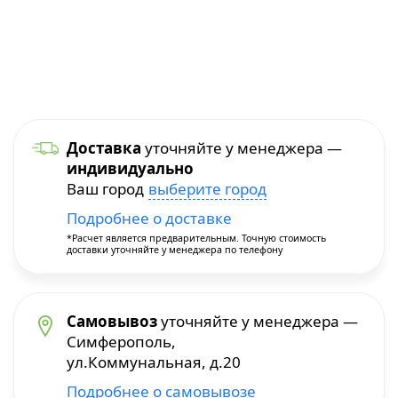
Уход и уборка
Посуда для приготовления
Краскопульты
Бытовая химия
Термопосуда
Многофункциональные инструменты
Посуда для сервировки
Перфораторы
Доставка
уточняйте у менеджера —
индивидуально
Столовые приборы
Пилы и плиткорезы
Ваш город
выберите город
Подробнее о доставке
Термосы
Прочие инструменты
*Расчет является предварительным. Точную стоимость
доставки уточняйте у менеджера по телефону
Расходные материалы и принадлежности
Самовывоз
уточняйте у менеджера —
Сварочное оборудование
Симферополь,
ул.Коммунальная, д.20
Станки
Подробнее о самовывозе