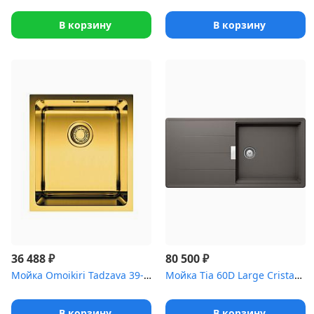
В корзину
В корзину
₽
₽
36 488
80 500
Мойка Omoikiri Tadzava 39-АB нерж.сталь/латунь
Мойка Tia 60D Large Cristadur серебристый камень
В корзину
В корзину