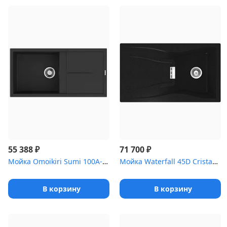
₽
₽
55 388
71 700
Мойка Omoikiri Sumi 100A-GB Artceramic/графит
Мойка Waterfall 45D Cristadur пуро
В корзину
В корзину