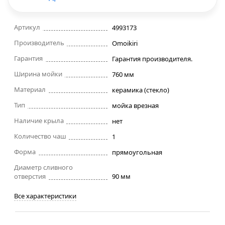
Строительные фены
Артикул
4993173
Производитель
Точильные станки
Omoikiri
Гарантия
Гарантия производителя.
Фрезеры
Ширина мойки
760 мм
Материал
керамика (стекло)
Штроборезы
Тип
мойка врезная
Наличие крыла
нет
Шуруповерты и электроотвертки
Количество чаш
1
Электролобзики
Форма
прямоугольная
Диаметр сливного
отверстия
90 мм
Электрорубанки
Все характеристики
Инверторы