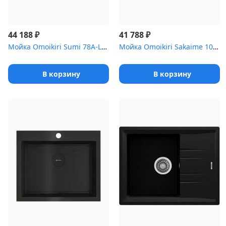
₽
₽
44 188
41 788
Мойка Omoikiri Sumi 78A-LB-GR Artceramic/leningrad grey
Мойка Omoikiri Sakaime 100-PL Tetogranit/платина
В корзину
В корзину