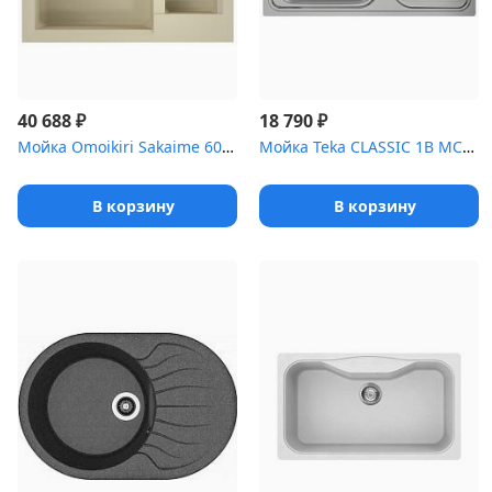
₽
₽
40 688
18 790
Мойка Omoikiri Sakaime 60-2-BE Tetogranit/ваниль
Мойка Teka CLASSIC 1B MCTXT (40109611) Микротекстура
В корзину
В корзину