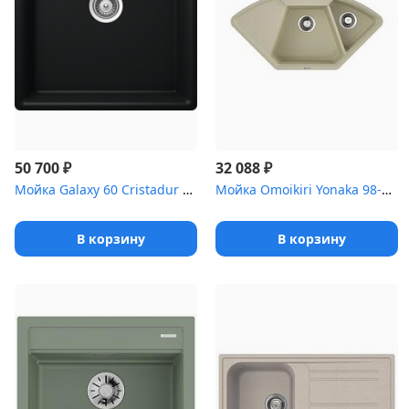
₽
₽
50 700
32 088
Мойка Galaxy 60 Cristadur пуро
Мойка Omoikiri Yonaka 98-C-BE Artgranit/ваниль
В корзину
В корзину