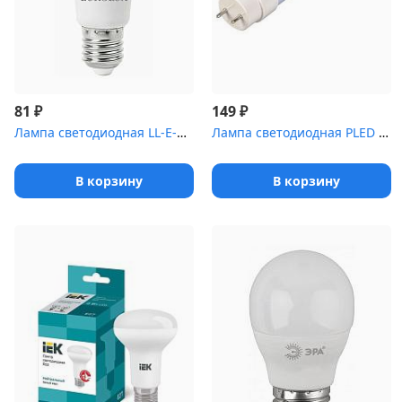
₽
₽
81
149
Лампа светодиодная LL-E-A60-7W-230-4K-E27 (груша
Лампа светодиодная PLED T8-600GL 10Вт линейная 4000К белый G13 80...
В корзину
В корзину