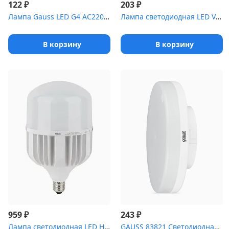
₽
₽
122
203
Лампа Gauss LED G4 AC220-240V 4.5W 4100K Glass 1/10/200
Лампа светодиодная LED Value LVCLB75 10SW/840 свеча матовая E27 2...
В корзину
В корзину
₽
₽
959
243
Лампа светодиодная LED HW T 80Вт (замена 800Вт) матовая 4000К ней...
GAUSS 83821 Светодиодная лампа LED Elementary GX53 11W 830lm 4100...