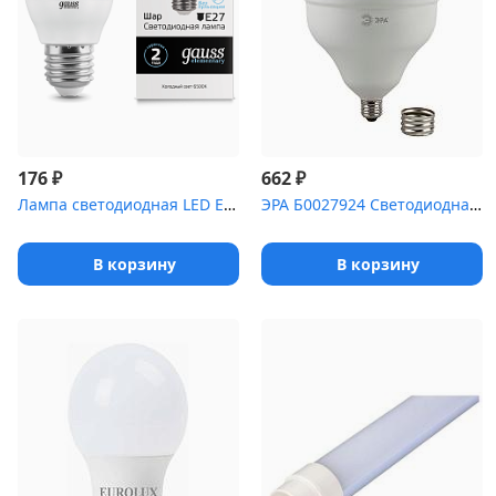
₽
₽
176
662
Лампа светодиодная LED Elementary Globe 6Вт E27 6500К Gauss 53236
ЭРА Б0027924 Светодиодная лампа LED smd POWER 65W-6500-E27/E40
В корзину
В корзину