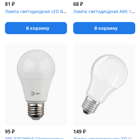
₽
₽
81
68
Лампа светодиодная LED BASIC A60 15Вт 220В E27 4500К КОСМОС LkecL...
Лампа светодиодная A60-10W-840-E27 R (диод груша 10Вт нейтр. E27)...
В корзину
В корзину
₽
₽
95
149
ЭРА Б0029819 Светодиодная лампа LED smd A60-7w-827-E27..
Лампа светодиодная LED Value LVCLA75 10SW/865 грушевидная матовая...