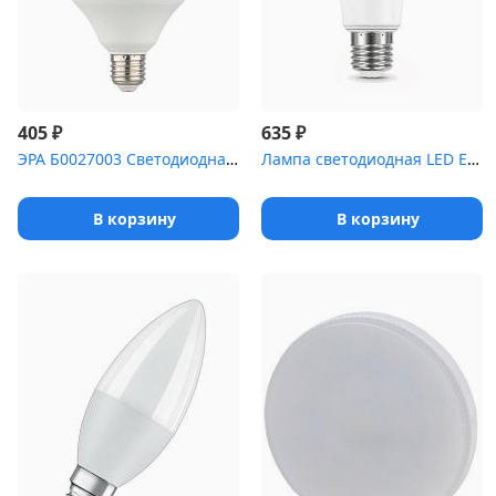
₽
₽
405
635
ЭРА Б0027003 Светодиодная лампа LED smd POWER 30W-4000-E27
Лампа светодиодная LED Elementary A67 35Вт E27 6500К Gauss 70235
В корзину
В корзину