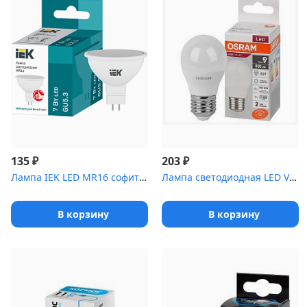
₽
₽
135
203
Лампа IEK LED MR16 софит 7Вт 230В 4000К GU5,3 (3шт/упак)
Лампа светодиодная LED Value LVCLP75 10SW/865 шар матовая E27 230...
В корзину
В корзину