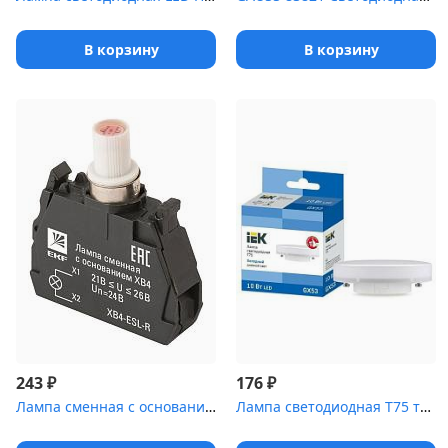
В корзину
В корзину
₽
₽
243
176
Лампа сменная c основанием XB4 красная 24В EKF PROxima | XB4-ESL-...
Лампа светодиодная T75 таблетка 10Вт 230В 6500К GX53 IEK LLE-T80-...