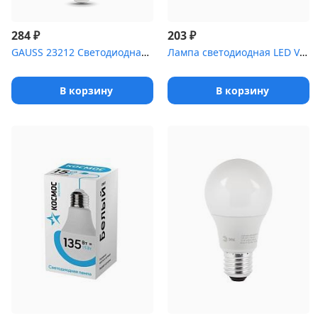
₽
₽
284
203
GAUSS 23212 Светодиодная лампа LED Elementary A60 12W E27 1130lm ...
Лампа светодиодная LED Value LVCLB75 10SW/840 свеча матовая E14 2...
В корзину
В корзину