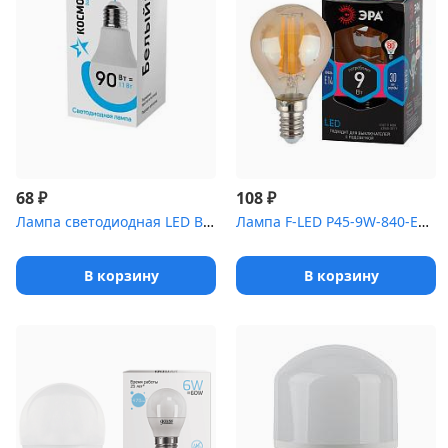
₽
₽
68
108
Лампа светодиодная LED BASIC A60 11Вт 220В E27 4500К КОСМОС LkecL...
Лампа F-LED P45-9W-840-E14 gold ЭРА (филамент, шар золот, 9Вт, не...
В корзину
В корзину