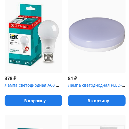
₽
₽
378
81
Лампа светодиодная A60 шар 8Вт 24-48В 4000К E27 (низковольтная) I...
Лампа светодиодная PLED-GX53 8Вт таблетка 5000К мат. холод. бел. ...
В корзину
В корзину