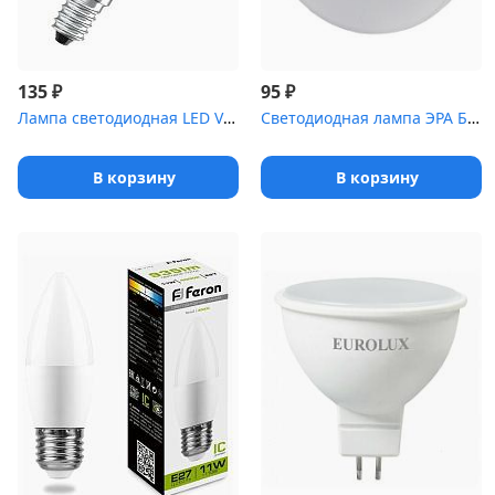
₽
₽
135
95
Лампа светодиодная LED Value LVCLB60 7SW/840 свеча матовая E14 23...
Светодиодная лампа ЭРА Б0017232 LED smd GX-7w-840-GX53
В корзину
В корзину