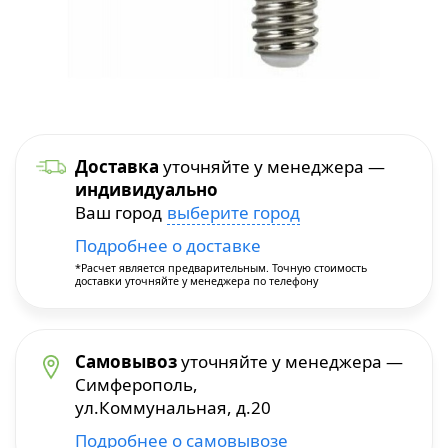
Уход и уборка
Посуда для приготовления
Краскопульты
Бытовая химия
Термопосуда
Многофункциональные инструменты
Посуда для сервировки
Перфораторы
Доставка
уточняйте у менеджера —
индивидуально
Столовые приборы
Пилы и плиткорезы
Ваш город
выберите город
Подробнее о доставке
Термосы
Прочие инструменты
*Расчет является предварительным. Точную стоимость
доставки уточняйте у менеджера по телефону
Расходные материалы и принадлежности
Самовывоз
уточняйте у менеджера —
Сварочное оборудование
Симферополь,
ул.Коммунальная, д.20
Станки
Подробнее о самовывозе