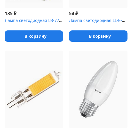
₽
₽
135
54
Лампа светодиодная LB-770 (11W) 230V E27 4000K свеча | 25944 | FE...
Лампа светодиодная LL-E-MR16-7W-230-2
В корзину
В корзину