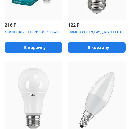
₽
₽
216
122
Лампа Iek LLE-R63-8-230-40-E27 светодиодная ECO R63 рефлектор 8Вт...
Лампа светодиодная LED 11Вт Е27 4000К smd P45-11w-840-E27 | Б0032...
В корзину
В корзину