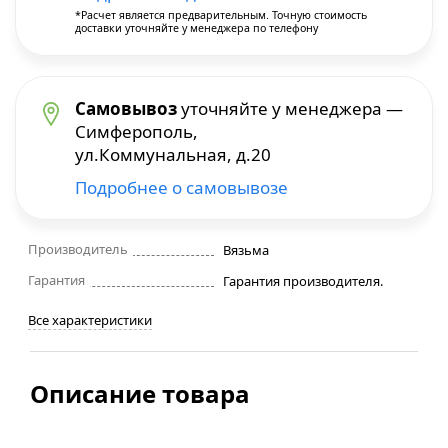
*Расчет является предварительным. Точную стоимость
доставки уточняйте у менеджера по телефону
Строительные фены
Точильные станки
Самовывоз
уточняйте у менеджера —
Симферополь,
Фрезеры
ул.Коммунальная, д.20
Подробнее о самовывозе
Штроборезы
Шуруповерты и электроотвертки
Производитель
Вязьма
Гарантия
Гарантия производителя.
Электролобзики
Все характеристики
Электрорубанки
Описание товара
Инверторы