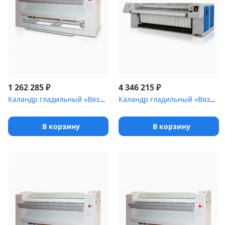
₽
₽
1 262 285
4 346 215
Каландр гладильный «Вязьма» ВЕГА пар [ВК-1640П (ВК-1640П.2231)]
Каландр гладильный «Вязьма» ВЕГА пар [ВК2-3300П]
В корзину
В корзину