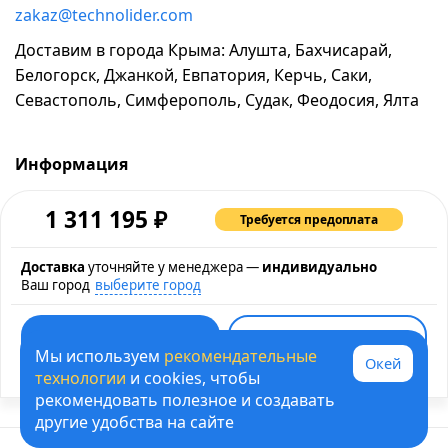
zakaz@technolider.com
Доставим в города Крыма: Алушта, Бахчисарай,
Белогорск, Джанкой, Евпатория, Керчь, Саки,
Севастополь, Симферополь, Судак, Феодосия, Ялта
Информация
о компании
₽
1 311 195
Требуется предоплата
возврат и обмен товара
промокоды и акции
Доставка
уточняйте у менеджера —
индивидуально
Ваш город
выберите город
рассрочка и кредит
контакты
Быстрая покупка
карта сайта
Мы используем
рекомендательные
Окей
Купить в кредит
политика обработки персональных данных
технологии
и cookies, чтобы
рекомендовать полезное и создавать
© 1995-2026 ТЕХНОЛИДЕР - информация на сайте не
другие удобства на сайте
является договором оферты
0