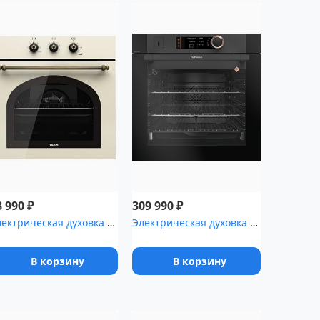
₽
₽
8 990
309 990
Электрическая духовка TEKA HRB 6100 VNB BRASS ваниль/сост.бронза
Электрическая духовка De Dietrich DOR7586A
В корзину
В корзину