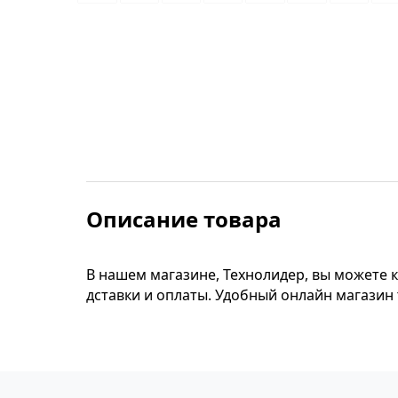
Строительные фены
Точильные станки
Фрезеры
Штроборезы
Описание товара
Шуруповерты и электроотвертки
Электролобзики
В нашем магазине, Технолидер, вы можете к
дставки и оплаты. Удобный онлайн магазин
Электрорубанки
Инверторы