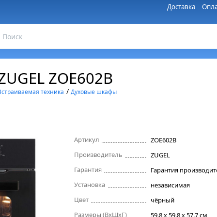
Доставка
Опла
 ZUGEL ZOE602B
/
Встраиваемая техника
Духовые шкафы
Артикул
ZOE602B
Производитель
ZUGEL
Гарантия
Установка
независимая
Цвет
чёрный
Размеры (ВхШхГ)
59.8 х 59.8 x 57.7 см