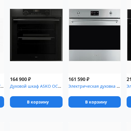
₽
₽
164 900
161 590
2
Духовой шкаф HIBERG VM 6192 W
Духовой шкаф ASKO OCS8664A1
Электрическая духовка SMEG SO6302TX
В корзину
В корзину