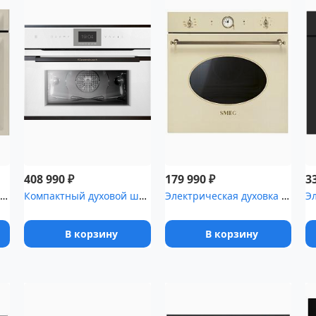
₽
₽
408 990
179 990
3
Электрическая духовка SMEG SOP6900TP
Компактный духовой шкаф с паром Kuppersbusch CBD 6550.0 W2 Black ...
Электрическая духовка SMEG SFP805PO с пиролизом
В корзину
В корзину