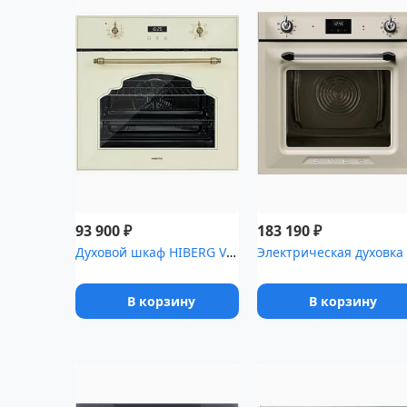
₽
₽
93 900
183 190
Духовой шкаф HIBERG VM 6260 RY
В корзину
В корзину