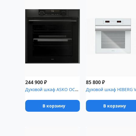
₽
₽
244 900
85 800
Духовой шкаф ASKO OCS8687A1
В корзину
В корзину