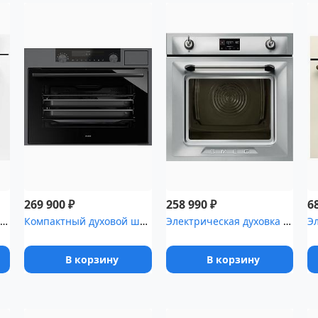
₽
₽
269 900
258 990
6
Электрическая духовка De Dietrich DOP8360W
Компактный духовой шкаф ASKO OCSM8487B
Электрическая духовка SMEG SOP6902S2PX
В корзину
В корзину