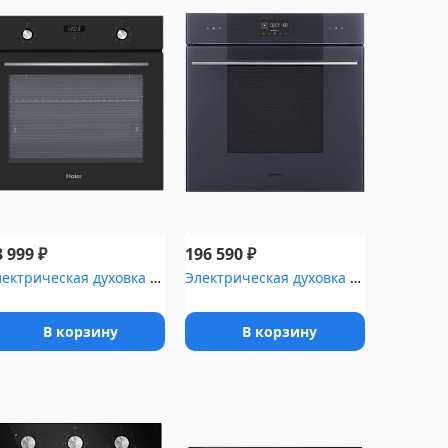
₽
₽
3 999
196 590
Электрическая духовка Haier HOX-P06HGB
Электрическая духовка SMEG SO6102TG
В корзину
В корзину