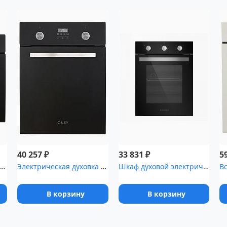
₽
₽
40 257
33 831
5
Электрическая духовка Lex EDM 040 BL черный
Электрическая духовка Lex EDP 4590 BL объем 55л, LED таймер, 9 фу...
Шкаф духовой электрический MAUNFELD EOEC516B
В корзину
В корзину