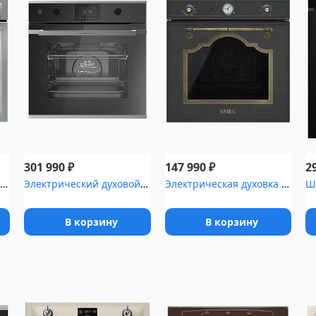
₽
₽
301 990
147 990
2
лектрическая духовка SMEG SF6905X1 нержавеющая сталь
Электрический духовой шкаф Kuppersbusch BP 6350.0 GPH 1 Stainless...
Электрическая духовка SMEG SF700AO
В корзину
В корзину