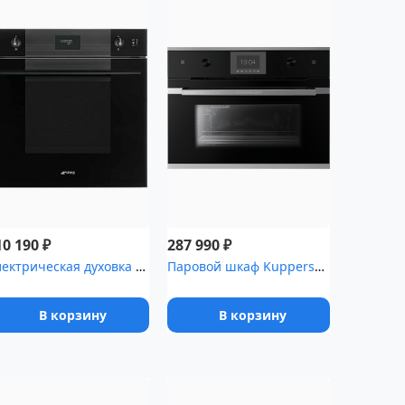
₽
₽
10 190
287 990
Электрическая духовка SMEG SOP6101S2B3
Паровой шкаф Kuppersbusch CD 6350.0 S3 Silver Chrome
В корзину
В корзину