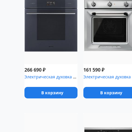
₽
₽
266 690
161 590
Электрическая духовка SMEG SOP6102S2PG
Э
В корзину
В корзину