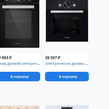
₽
₽
9 903
38 597
Шкаф духовой электрический HOMSair OEF451BK
Электрическая духовка Gefest ЭДВ ДА 602-02 РА
В корзину
В корзину