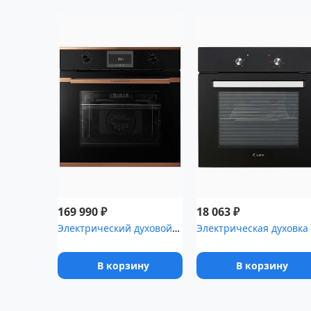
₽
₽
169 990
18 063
Электрический духовой шкаф Kuppersbusch B 6330.0 S7 Copper
В корзину
В корзину