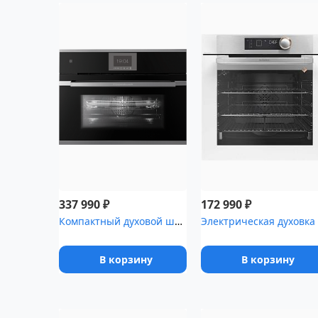
₽
₽
337 990
172 990
Компактный духовой шкаф с микроволнами Kuppersbusch CBM 6550.0 S3...
В корзину
В корзину