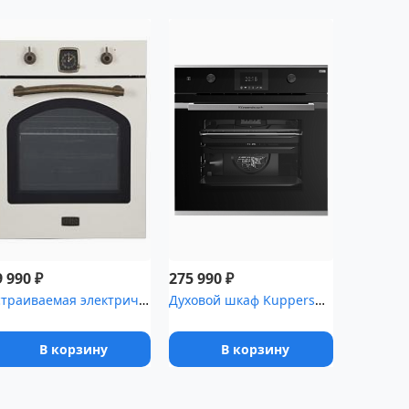
₽
₽
9 990
275 990
Встраиваемая электрическая духовка Korting OKB 4941 CRB, ширина 4...
Духовой шкаф Kuppersbusch BP 6381.0 S1 Stainless Steel
В корзину
В корзину