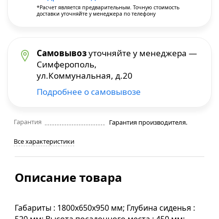
*Расчет является предварительным. Точную стоимость
доставки уточняйте у менеджера по телефону
Строительные фены
Точильные станки
Самовывоз
уточняйте у менеджера —
Симферополь,
Фрезеры
ул.Коммунальная, д.20
Подробнее о самовывозе
Штроборезы
Шуруповерты и электроотвертки
Гарантия
Гарантия производителя.
Все характеристики
Электролобзики
Описание товара
Электрорубанки
Инверторы
Габариты : 1800х650х950 мм; Глубина сиденья :