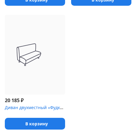
₽
20 185
Диван двухместный «Фудкорт» без локотников [(1400 мм)]
В корзину