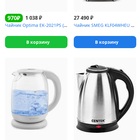
970₽
₽
₽
1 038
27 490
Чайник Optima EK-2021PS (2.0л, двойные стенки, эффект термоса, по...
Чайник SMEG KLF04WHEU белый
В корзину
В корзину