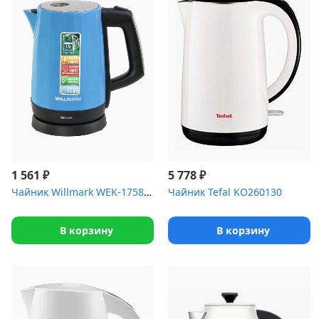
₽
₽
1 561
5 778
Чайник Willmark WEK-1758S (1.7л, нерж.сталь, смотр.окно, пов.на 3...
Чайник Tefal KO260130
В корзину
В корзину