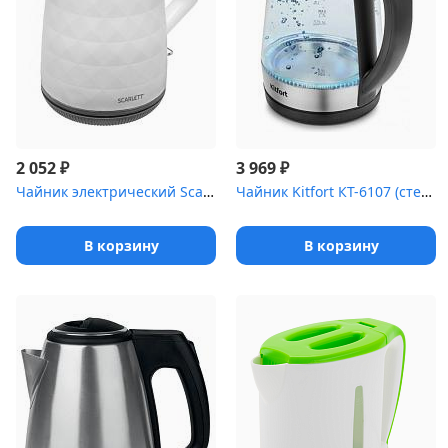
₽
₽
2 052
3 969
Чайник электрический Scarlett SC-EK18P49 1.7л. 2200Вт белый/серый...
Чайник Kitfort КТ-6107 (стекло.с регулировкой t*)
В корзину
В корзину