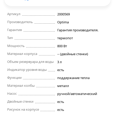
Строительные фены
Артикул
2000569
Производитель
Точильные станки
Optima
Гарантия
Гарантия производителя.
Фрезеры
Тип
термопот
Мощность
800 Вт
Штроборезы
Материал корпуса
-- (двойные стенки)
Объем резервуара для воды
3 л
Шуруповерты и электроотвертки
Индикатор уровня воды
есть
Электролобзики
Функции
поддержание тепла
Материал колбы
металл
Электрорубанки
Насос
ручной/автоматический
Двойные стенки
есть
Инверторы
Рисунок на корпусе
есть