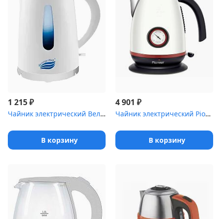
₽
₽
1 215
4 901
Чайник электрический Великие Реки Томь-1 белый
Чайник электрический Pioneer KE570M
В корзину
В корзину