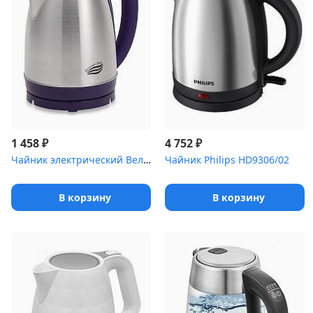
₽
₽
1 458
4 752
Чайник электрический Великие реки Амур-1 фиолетовый, 1,8л, нержав...
Чайник Philips HD9306/02
В корзину
В корзину