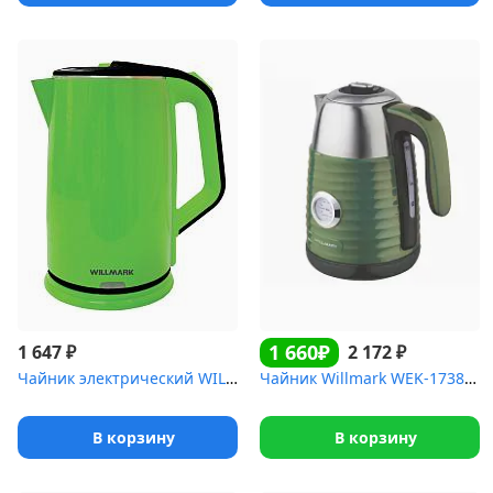
1 660₽
₽
₽
1 647
2 172
Чайник электрический WILLMARK WEK-2012PS (2.0л, пов. на 360 град...
Чайник Willmark WEK-1738PST(1.7л, двойные стенки, эффект термоса,...
В корзину
В корзину