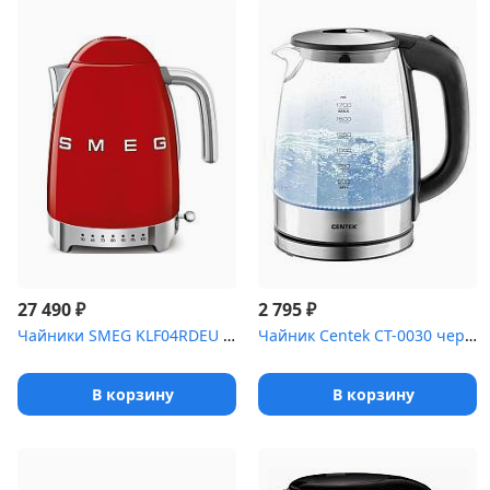
₽
₽
27 490
2 795
Чайники SMEG KLF04RDEU Стиль 50-х г., чайник электрический, 1.7 л...
Чайник Centek CT-0030 черный стекло 1.7л, 2200Вт, внутр. LED подс...
В корзину
В корзину