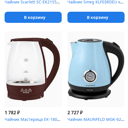
Чайник Scarlett SC-EK21S51 (нерж)
Чайник Smeg KLF03RDEU красный
В корзину
В корзину
₽
₽
1 782
2 727
Чайник Мастерица ЕК-1801G (1,8л,стекло,шоколад)
Чайник MAUNFELD MGK-625BL