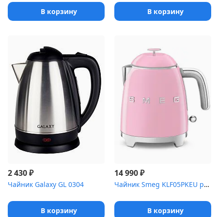
В корзину
В корзину
₽
₽
2 430
14 990
Чайник Galaxy GL 0304
Чайник Smeg KLF05PKEU розовый 0.8 л, 1400 Вт
В корзину
В корзину