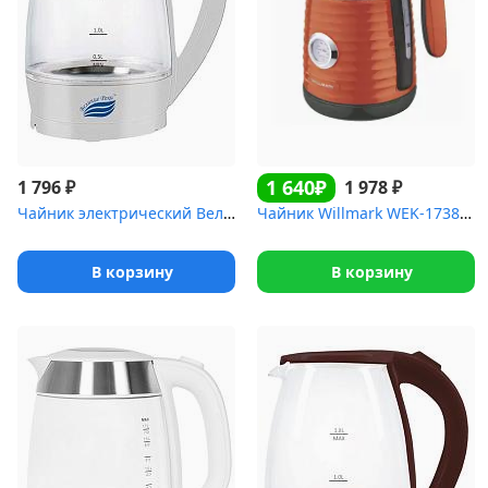
1 640₽
₽
₽
1 796
1 978
Чайник электрический Великие Реки Дон-1 белый
Чайник Willmark WEK-1738PST(1.7л, двойные стенки, эффект термоса,...
В корзину
В корзину