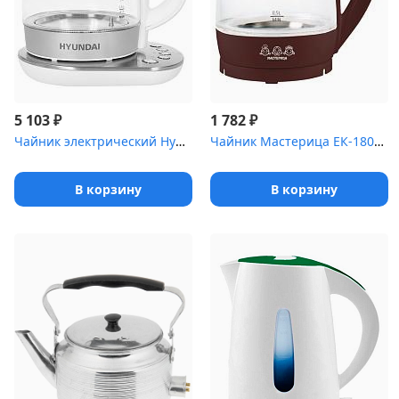
₽
₽
5 103
1 782
Чайник электрический Hyundai HYK-G4033 1.7л. 2200Вт белый/серебри...
Чайник Мастерица ЕК-1801G (1,8л,стекло,ваниль)
В корзину
В корзину