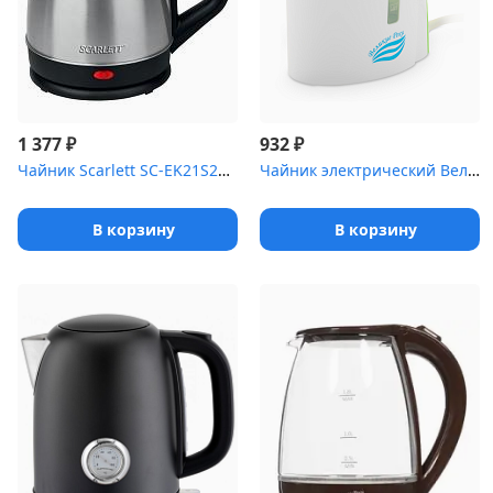
₽
₽
1 377
932
Чайник Scarlett SC-EK21S25 (нерж)
Чайник электрический Великие Реки Мая-1 бело-салатовый
В корзину
В корзину