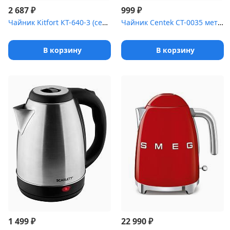
₽
₽
2 687
999
Чайник Kitfort КТ-640-3 (серый.с регулировкой t*)
Чайник Centek CT-0035 металл 1,5л 2000Вт
В корзину
В корзину
₽
₽
1 499
22 990