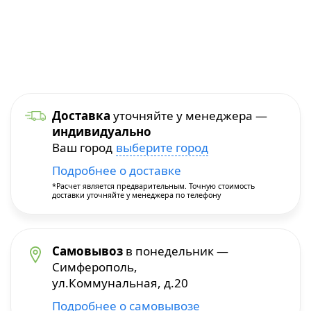
Уход и уборка
Посуда для приготовления
Краскопульты
Бытовая химия
Термопосуда
Многофункциональные инструменты
Посуда для сервировки
Перфораторы
Доставка
уточняйте у менеджера —
индивидуально
Столовые приборы
Пилы и плиткорезы
Ваш город
выберите город
Подробнее о доставке
Термосы
Прочие инструменты
*Расчет является предварительным. Точную стоимость
доставки уточняйте у менеджера по телефону
Расходные материалы и принадлежности
Самовывоз
в понедельник —
Сварочное оборудование
Симферополь,
ул.Коммунальная, д.20
Станки
Подробнее о самовывозе