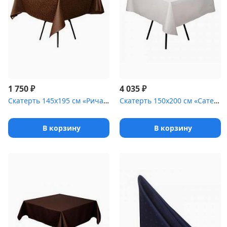
₽
₽
1 750
4 035
Скатерть 145х195 см «Ричард ажур» коричневая
Скатерть 150х200 см «Сатен» шампань [(гладь)]
В корзину
В корзину