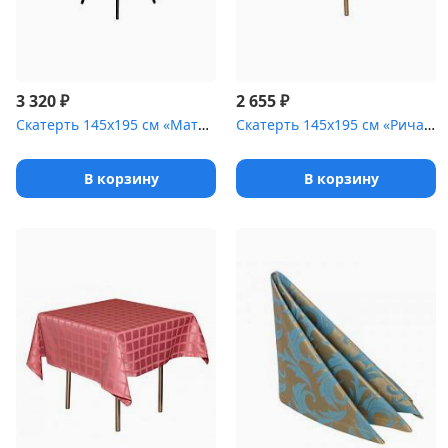
₽
₽
3 320
2 655
Скатерть 145х195 см «Мати» бордо
Скатерть 145х195 см «Ричард» золотая
В корзину
В корзину