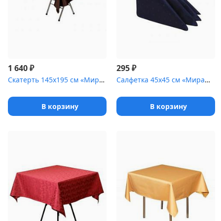
₽
₽
1 640
295
Скатерть 145х195 см «Мираж» коричневая
Салфетка 45х45 см «Мираж» синяя
В корзину
В корзину