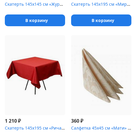
Скатерть 145х145 см «Журавинка» бордо [(цветок)]
Скатерть 145х195 см «Мираж» темно-зеленая
В корзину
В корзину
₽
₽
1 210
360
Скатерть 145х195 см «Ричард ажур» бордо
Салфетка 45х45 см «Мати» бежевая