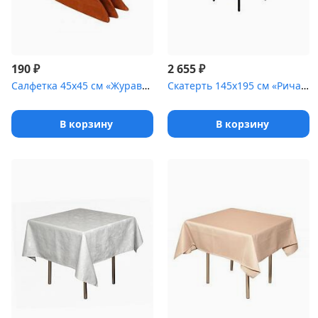
₽
₽
190
2 655
Салфетка 45х45 см «Журавинка» медь [(квадрат)]
Скатерть 145х195 см «Ричард ажур» фисташковая
В корзину
В корзину