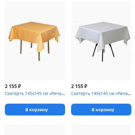
₽
₽
2 155
2 155
Скатерть 145х145 см «Ричард ажур» золотая
Скатерть 145х145 см «Ричард» белая [(вертикаль)]
В корзину
В корзину