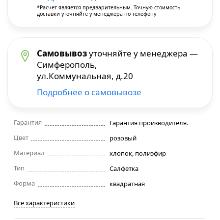
*Расчет является предварительным. Точную стоимость
доставки уточняйте у менеджера по телефону
Строительные фены
Точильные станки
Самовывоз
уточняйте у менеджера —
Симферополь,
Фрезеры
ул.Коммунальная, д.20
Подробнее о самовывозе
Штроборезы
Шуруповерты и электроотвертки
Гарантия
Гарантия производителя.
Цвет
розовый
Электролобзики
Материал
хлопок, полиэфир
Тип
Салфетка
Электрорубанки
Форма
квадратная
Инверторы
Все характеристики