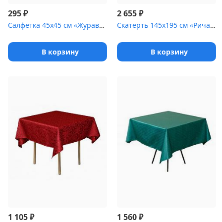
₽
₽
295
2 655
Салфетка 45х45 см «Журавинка» голубая [(квадрат)]
Скатерть 145х195 см «Ричард» белая
В корзину
В корзину
₽
₽
1 105
1 560