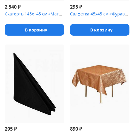
₽
₽
2 540
295
Скатерть 145х145 см «Мати» белая [(огурцы)]
Салфетка 45х45 см «Журавинка» белая [(вензель)]
В корзину
В корзину
₽
₽
295
890