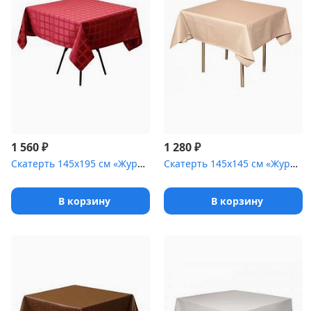
₽
₽
1 560
1 280
Скатерть 145х195 см «Журавинка» бордо [(квадрат)]
Скатерть 145х145 см «Журавинка» бежевая [(гладь)]
В корзину
В корзину