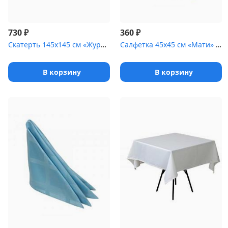
₽
₽
730
360
Скатерть 145х145 см «Журавинка» брусника [(квадрат)]
Салфетка 45х45 см «Мати» голубая с золотом
В корзину
В корзину