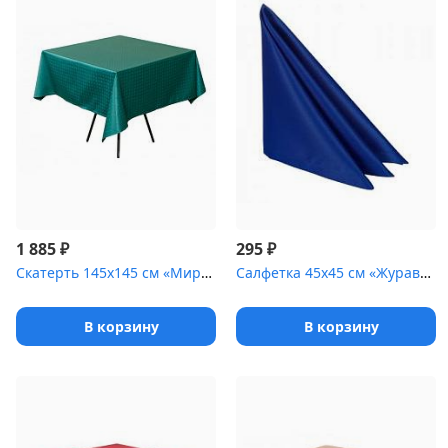
₽
₽
1 885
295
Скатерть 145х145 см «Мираж» темно-зеленая
Салфетка 45х45 см «Журавинка» ультрамарин [(гладь)]
В корзину
В корзину