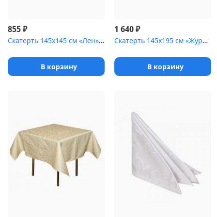
₽
₽
855
1 640
Скатерть 145х145 см «Лен» бежевая
Скатерть 145х195 см «Журавинка» бежевая [(гладь)]
В корзину
В корзину