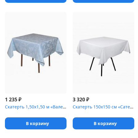
₽
₽
1 235
3 320
Скатерть 1,50х1,50 м «Валенсия флор» голубая
Скатерть 150х150 см «Сатен» белая [(гладь)]
В корзину
В корзину