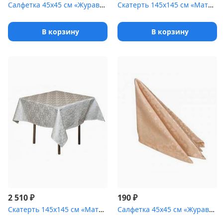
Салфетка 45х45 см «Журавинка» черная
Скатерть 145х145 см «Мати» коричневая с золотом [(цветок)]
В корзину
В корзину
₽
₽
2 510
190
Скатерть 145х145 см «Мати» белая [(цветок)]
Салфетка 45х45 см «Журавинка» бежевая [(цветок)]