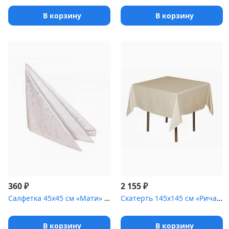
В корзину
В корзину
₽
₽
360
2 155
Салфетка 45х45 см «Мати» белая [(огурцы)]
Скатерть 145х145 см «Ричард ажур» бежевая
В корзину
В корзину