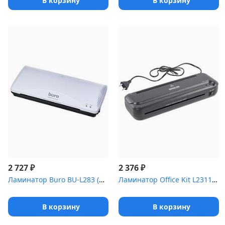
В корзину
В корзину
₽
₽
2 727
2 376
Ламинатор Buro BU-L283 (OL283) A4 (80-125мкм) 25см/мин (2вал.) ла...
Ламинатор Office Kit L2311 A4 2х150 (пленка 70-150 мкм) 22см/мин,...
В корзину
В корзину