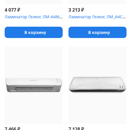
₽
₽
4 077
3 213
Ламинатор Гелеос ЛМ-А4Мини белый A4 (75-150мкм) 32см/мин (2вал.) ...
Ламинатор Гелеос ЛМ_А4C черный A4 (75-150мкм) 30см/мин (2вал.) ла...
В корзину
В корзину
₽
₽
7 466
7 128