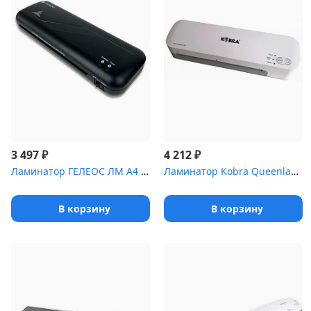
₽
₽
3 497
4 212
Ламинатор ГЕЛЕОС ЛМ A4 Старт, А4, 2х150 (пленка 75-150мкм), 300 м...
Ламинатор Kobra Queenlam Multi серый A4 (80-125мкм) 32см/мин (2ва...
В корзину
В корзину