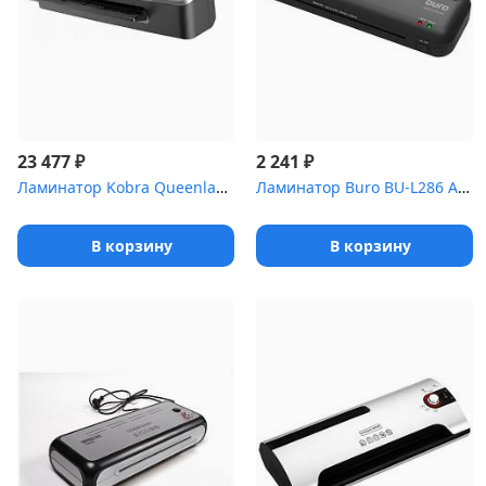
₽
₽
23 477
2 241
Ламинатор Kobra Queenlam 250 S3 Auto черный A3 (75-250мкм) 100см/...
Ламинатор Buro BU-L286 A4 (75-125мкм) 28см/мин (2вал.) лам.фото
В корзину
В корзину