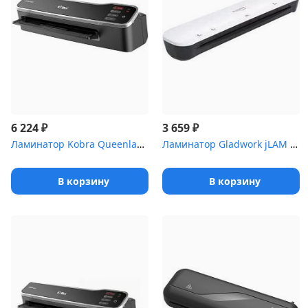
₽
₽
6 224
3 659
Ламинатор Kobra Queenlam 250 T3 серый (250 S3 AUTO) A3 (75-250мкм...
Ламинатор Gladwork jLAM A3 Hit белый (JLAM A3 HIT) A3 (75-125мкм)...
В корзину
В корзину