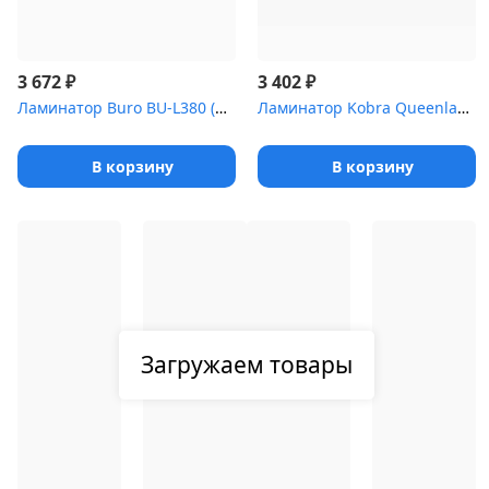
₽
₽
3 672
3 402
Ламинатор Buro BU-L380 (OL380) A3 (80-125мкм) 25см/мин (2вал.) хо...
Ламинатор Kobra Queenlam 125 T A4 (75-125мкм) 42см/мин (2вал.) хо...
В корзину
В корзину
Загружаем товары