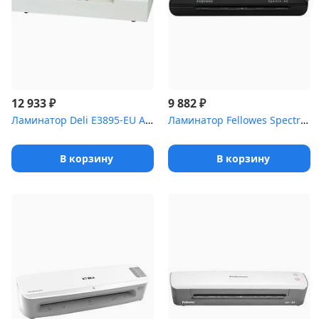
₽
₽
12 933
9 882
Ламинатор Deli E3895-EU A3 (50-200мкм) 60см/мин
Ламинатор Fellowes Spectra A4 (FS-57378), A4 (80-125 мкм) 30 см/м...
В корзину
В корзину