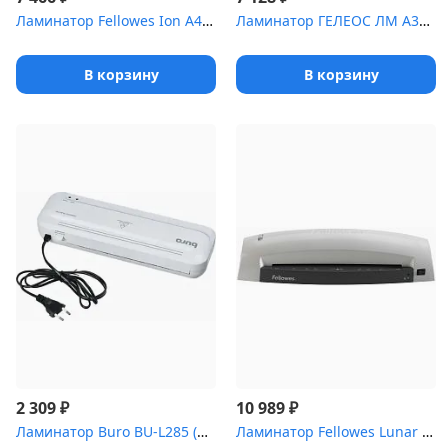
Ламинатор Fellowes Ion A4 белый (FS-45600) A4 (70-125мкм) 30см/ми...
Ламинатор ГЕЛЕОС ЛМ А3+(БС) А3, 2х175 (пленка 75-175мкм), 300 мм/...
В корзину
В корзину
₽
₽
2 309
10 989
Ламинатор Buro BU-L285 (OL285) A4 (80-100мкм) 22см/мин (2вал.) ла...
Ламинатор Fellowes Lunar A3 (FS-57167), A3 (75-80 мкм) 30 см/мин ...