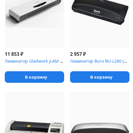
₽
₽
11 853
2 957
Ламинатор Gladwork jLAM A3 Full белый (JLAM A3 FULL) A3 (60-250мк...
Ламинатор Buro BU-L280 (OL280) A4 (80-125мкм) 25см/мин (2вал.) хо...
В корзину
В корзину