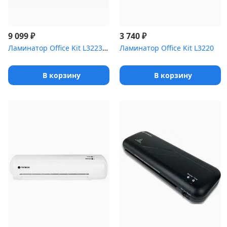
₽
₽
9 099
3 740
Ламинатор Office Kit L3223 A3 (75-150мкм) 35см/мин (4вал.) хол.ла...
Ламинатор Office Kit L3220
В корзину
В корзину