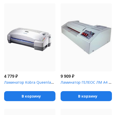
₽
₽
4 779
9 909
Ламинатор Kobra Queenlam 250 T4 F серый A4 (75-250мкм) 25см/мин (...
Ламинатор ГЕЛЕОС ЛМ A4 Про, А4, 2х250 (пленка 60-250мкм), 620 мм/...
В корзину
В корзину