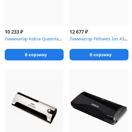
₽
₽
10 233
12 677
Ламинатор Kobra Queenlam 250 T34 серый A3 (75-250мкм) 32см/мин (4...
Ламинатор Fellowes Ion A3 (FS-45602) A3 (75-125мкм) 30см/мин (2ва...
В корзину
В корзину