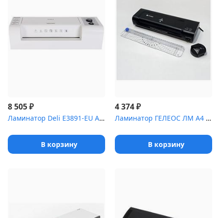
₽
₽
8 505
4 374
Ламинатор Deli E3891-EU A4 (80-200мкм) 25см/мин хол.лам. лам.фото...
Ламинатор ГЕЛЕОС ЛМ A4 Комбо (А4, 2х150 (пленка 75-150мкм)
В корзину
В корзину