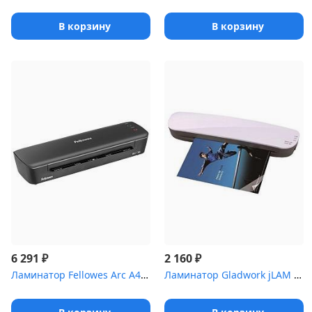
В корзину
В корзину
₽
₽
6 291
2 160
Ламинатор Fellowes Arc A4 черный (FS-45700) A4 (75-80мкм) 30см/ми...
Ламинатор Gladwork jLAM Hit A4 (75-125мкм) 25см/мин (2вал.) хол.л...