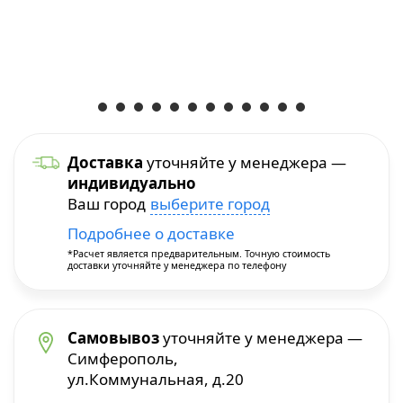
Уход и уборка
Посуда для приготовления
Краскопульты
Бытовая химия
Термопосуда
Многофункциональные инструменты
Посуда для сервировки
Перфораторы
Доставка
уточняйте у менеджера —
индивидуально
Столовые приборы
Пилы и плиткорезы
Ваш город
выберите город
Подробнее о доставке
Термосы
Прочие инструменты
*Расчет является предварительным. Точную стоимость
доставки уточняйте у менеджера по телефону
Расходные материалы и принадлежности
Сварочное оборудование
Самовывоз
уточняйте у менеджера —
Симферополь,
ул.Коммунальная, д.20
Станки