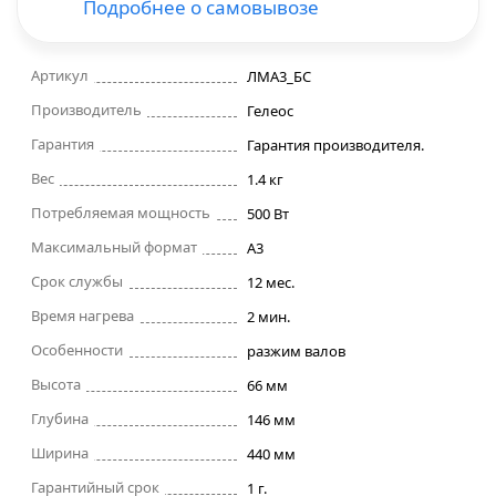
Подробнее о самовывозе
Строительные фены
Артикул
ЛМA3_БС
Точильные станки
Производитель
Гелеос
Гарантия
Гарантия производителя.
Фрезеры
Вес
1.4 кг
Потребляемая мощность
500 Вт
Штроборезы
Максимальный формат
A3
Шуруповерты и электроотвертки
Срок службы
12 мес.
Время нагрева
2 мин.
Электролобзики
Особенности
разжим валов
Высота
66 мм
Электрорубанки
Глубина
146 мм
Ширина
Инверторы
440 мм
Гарантийный срок
1 г.