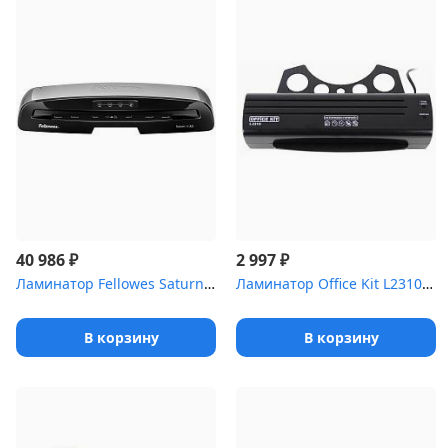
₽
₽
40 986
2 997
Ламинатор Fellowes Saturn 3i A3 (FS-57360), A3 (75-125 мкм) 30 см...
Ламинатор Office Kit L2310 A4 2x125 (80-125)мкм 30см/мин 2/лам.фо...
В корзину
В корзину