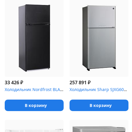
₽
₽
33 426
257 891
Холодильник Nordfrost BLACK NRT 141 232
Холодильник Sharp SJXG60PMSL (187x86.5x74 см) 422 + 178 л, No Fro...
В корзину
В корзину