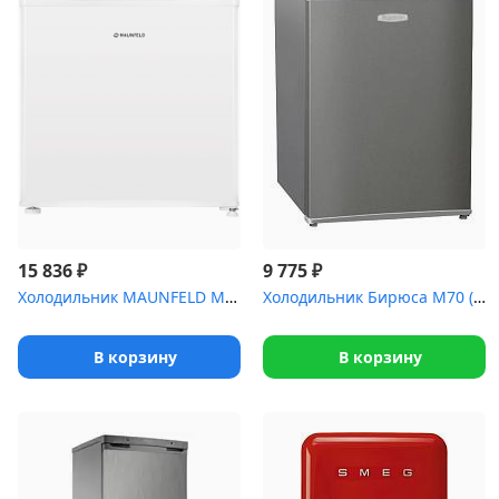
₽
₽
15 836
9 775
Холодильник MAUNFELD MFF50W
Холодильник Бирюса M70 (63*44.5*51)
В корзину
В корзину