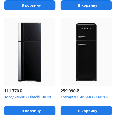
В корзину
В корзину
₽
₽
111 770
259 990
Холодильник Hitachi HRTN7489DFGBKCS
Холодильник SMEG FAB30RBL5 (стиль 50-х годов, 60 см, черный, петл...
В корзину
В корзину