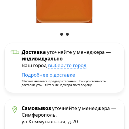
Уход и уборка
Посуда для приготовления
Краскопульты
Бытовая химия
Термопосуда
Многофункциональные инструменты
Посуда для сервировки
Перфораторы
Доставка
уточняйте у менеджера —
индивидуально
Столовые приборы
Пилы и плиткорезы
Ваш город
выберите город
Подробнее о доставке
Термосы
Прочие инструменты
*Расчет является предварительным. Точную стоимость
доставки уточняйте у менеджера по телефону
Расходные материалы и принадлежности
Сварочное оборудование
Самовывоз
уточняйте у менеджера —
Симферополь,
ул.Коммунальная, д.20
Станки