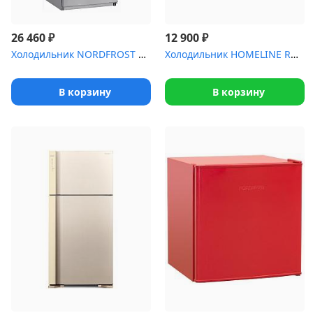
₽
₽
26 460
12 900
Холодильник NORDFROST NRT 141 132
Холодильник HOMELINE RDF-90SD (85х47х45 см.стекл.полки,ящик для о...
В корзину
В корзину