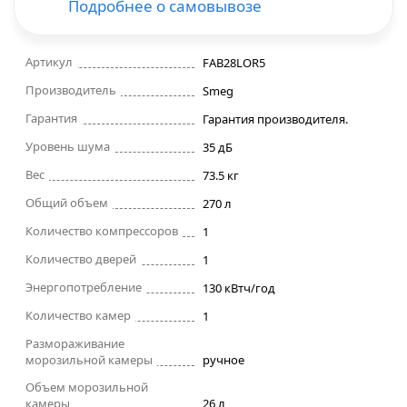
Подробнее о самовывозе
Строительные фены
Артикул
FAB28LOR5
Точильные станки
Производитель
Smeg
Гарантия
Гарантия производителя.
Фрезеры
Уровень шума
35 дБ
Вес
73.5 кг
Штроборезы
Общий объем
270 л
Шуруповерты и электроотвертки
Количество компрессоров
1
Количество дверей
1
Электролобзики
Энергопотребление
130 кВтч/год
Количество камер
1
Электрорубанки
Размораживание
морозильной камеры
ручное
Инверторы
Объем морозильной
камеры
26 л