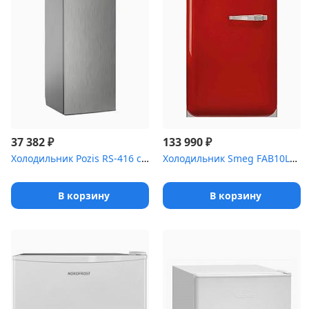
₽
₽
37 382
133 990
Холодильник Pozis RS-416 серебристый металлоплас (145х55х54 см)
Холодильник Smeg FAB10LRD6
В корзину
В корзину