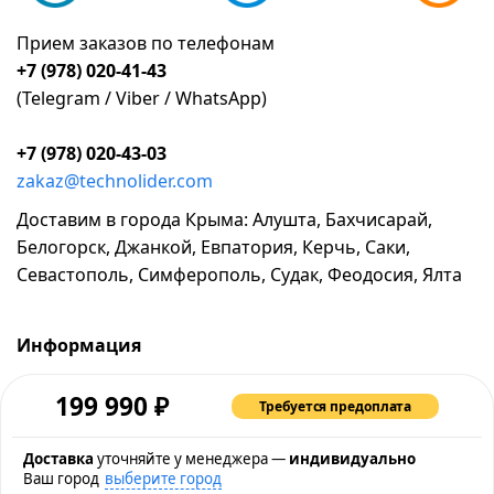
Прием заказов по телефонам
+7 (978) 020-41-43
(Telegram / Viber / WhatsApp)
+7 (978) 020-43-03
zakaz@technolider.com
Доставим в города Крыма: Алушта, Бахчисарай,
Белогорск, Джанкой, Евпатория, Керчь, Саки,
Севастополь, Симферополь, Судак, Феодосия, Ялта
Информация
о компании
₽
199 990
Требуется предоплата
возврат и обмен товара
промокоды и акции
Доставка
уточняйте у менеджера —
индивидуально
Ваш город
выберите город
рассрочка и кредит