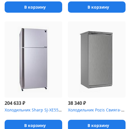
В корзину
В корзину
₽
₽
204 633
38 340
Холодильник Sharp SJ-XE55PMWH белый жемчуг (двухкамерный)
Холодильник Pozis Свияга-404-1 сереб металлоплас
В корзину
В корзину