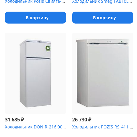
Холодильник Pozis Свияга-404-1 серебристый
Холодильник Smeg FAB10LOR6
В корзину
В корзину
₽
₽
31 685
26 730
Холодильник DON R-216 005 В (белый)
Холодильник POZIS RS-411 С 120л бежевый((ВхШхГ) 85х54х55см. Отде...