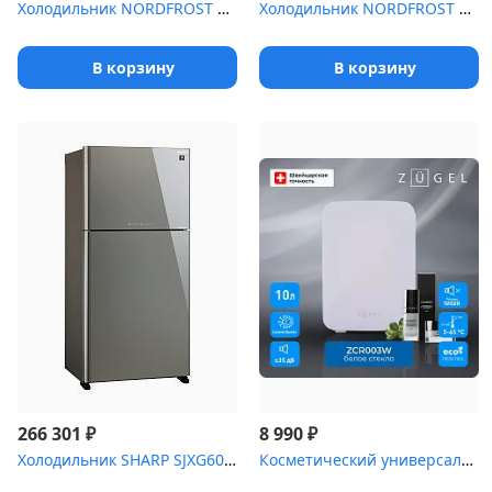
Холодильник NORDFROST NR 403 S
Холодильник NORDFROST RFT 210 W
В корзину
В корзину
₽
₽
266 301
8 990
Холодильник SHARP SJXG60PGRD ""УНИКАЛЬНАЯ ТЕХНОЛОГИЯ ИО...
Косметический универсальный холодильник ZUGEL ZCR003W белое стекл...