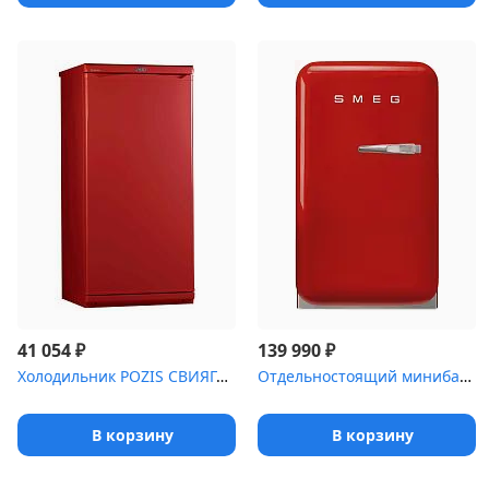
₽
₽
41 054
139 990
Холодильник POZIS СВИЯГА-513-5 рубиновый
Отдельностоящий минибар SMEG FAB5LRD5 красный, стиль 50-х гг., пе...
В корзину
В корзину