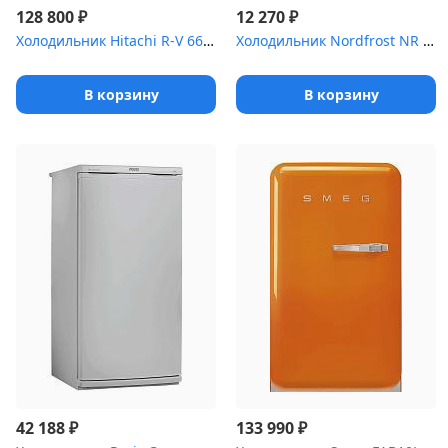
₽
₽
128 800
12 270
Холодильник Hitachi R-V 660 PUC7-1 BEG
Холодильник Nordfrost NR 402 R красный (однокамерный)
В корзину
В корзину
₽
₽
42 188
133 990