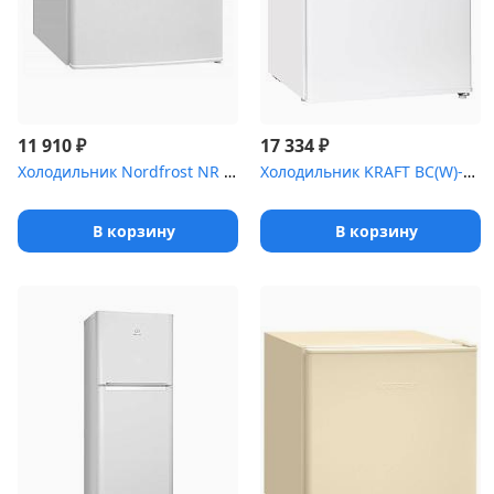
₽
₽
11 910
17 334
Холодильник Nordfrost NR 506 W белый (однокамерный)
Холодильник KRAFT BC(W)-75 (63*44,5*61)
В корзину
В корзину