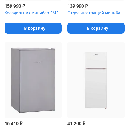
₽
₽
159 990
139 990
Холодильник минибар SMEG FAB5LSV5 (серебристый, стиль 50-х гг., п...
Отдельностоящий минибар SMEG FAB5RBL5 черный, стиль 50-х гг., пет...
В корзину
В корзину
₽
₽
16 410
41 200