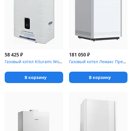
₽
₽
58 425
181 050
Газовый котел Kiturami World Alpha С-30
Газовый котел Лемакc Премиум 80 одноконтурный,дым, sit nova
В корзину
В корзину