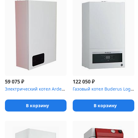
₽
₽
59 075
122 050
Электрический котел Arderia E20, v3 управление бойлера ГВС
Газовый котел Buderus Logamax UO72-35K турбо, 2 тепл-ка. без тубы
В корзину
В корзину