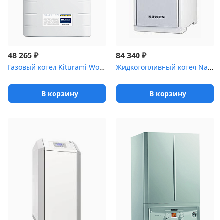
₽
₽
48 265
84 340
Газовый котел Kiturami World Alpha 30
Жидкотопливный котел Navien LST-24KG 24 кВт двухконтурный
В корзину
В корзину