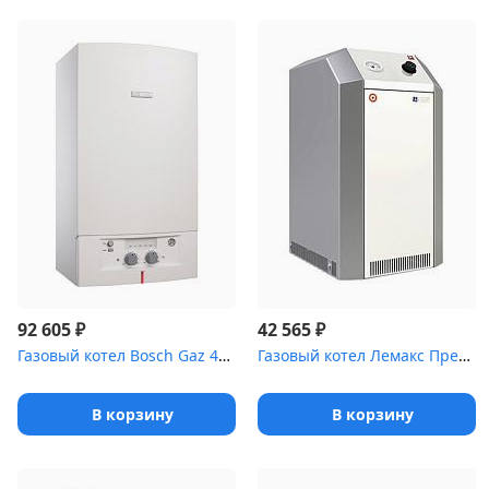
₽
₽
92 605
42 565
Газовый котел Bosch Gaz 4000 ZWA 24-2 К дым R
Газовый котел Лемакc Премиум 7,5 N одноконтурный,дым, nova
В корзину
В корзину