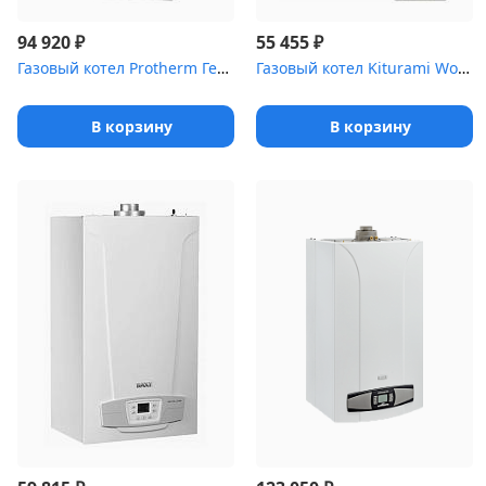
₽
₽
94 920
55 455
Газовый котел Protherm Гепард 12 MОV 12кВт двухконтурный дым
Газовый котел Kiturami World Alpha 35
В корзину
В корзину