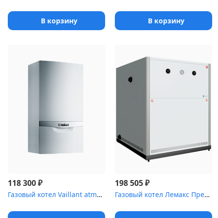
В корзину
В корзину
₽
₽
118 300
198 505
Газовый котел Vaillant atmoTEC plus VU 200/5-5 H 20 Квт, одноконт...
Газовый котел Лемакc Премиум 90 одноконтурный,дым, sit