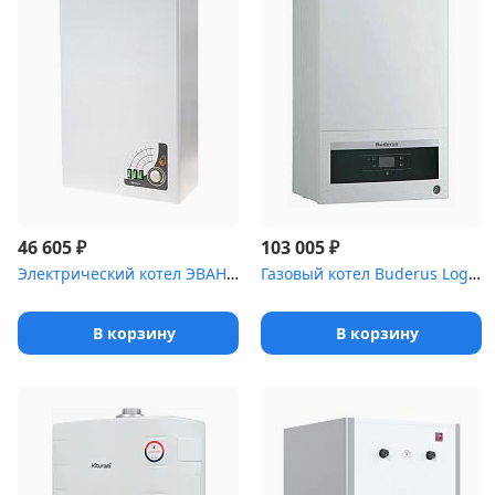
₽
₽
46 605
103 005
Электрический котел ЭВАН Warmos Classic 8
Газовый котел Buderus Logamax UO72-35 1-конт.. турбо,без трубы
В корзину
В корзину