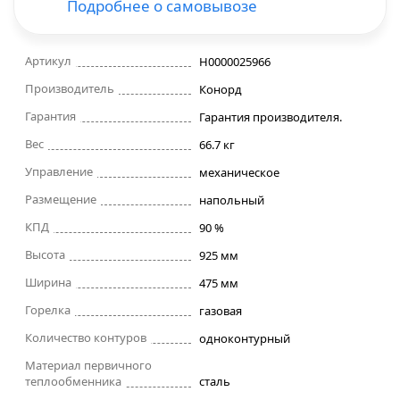
Подробнее о самовывозе
Строительные фены
Артикул
Н0000025966
Точильные станки
Производитель
Конорд
Гарантия
Гарантия производителя.
Фрезеры
Вес
66.7 кг
Управление
механическое
Штроборезы
Размещение
напольный
Шуруповерты и электроотвертки
КПД
90 %
Высота
925 мм
Электролобзики
Ширина
475 мм
Горелка
газовая
Электрорубанки
Количество контуров
одноконтурный
Материал первичного
Инверторы
теплообменника
сталь