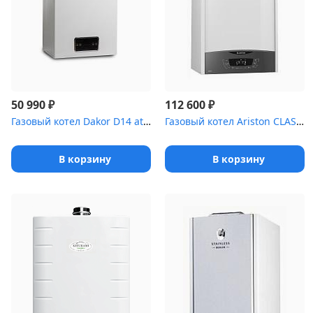
₽
₽
50 990
112 600
Газовый котел Dakor D14 atmo дымох, 2 конт, 2 тепл-ка
Газовый котел Ariston CLAS XC 35 FF NG медный теплообменник
В корзину
В корзину