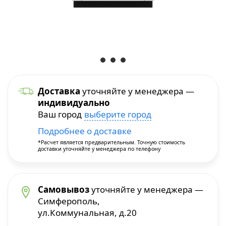
Уход и уборка
Посуда для приготовления
Краскопульты
Бытовая химия
Термопосуда
Многофункциональные инструменты
Посуда для сервировки
Перфораторы
Доставка
уточняйте у менеджера —
индивидуально
Столовые приборы
Пилы и плиткорезы
Ваш город
выберите город
Подробнее о доставке
Термосы
Прочие инструменты
*Расчет является предварительным. Точную стоимость
доставки уточняйте у менеджера по телефону
Расходные материалы и принадлежности
Сварочное оборудование
Самовывоз
уточняйте у менеджера —
Симферополь,
ул.Коммунальная, д.20
Станки