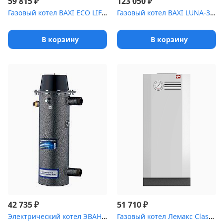
₽
₽
59 815
123 050
Газовый котел BAXI ECO LIFE 1.24F турбо, одноконтурный , без труб...
Газовый котел BAXI LUNA-3 Комфорт 310 Fi турбо,без трубы R
В корзину
В корзину
₽
₽
42 735
51 710
Электрический котел ЭВАН ЭПО-15, 380 В (без насоса)
Газовый котел Лемакс Classic 25 одноконтурный, sit