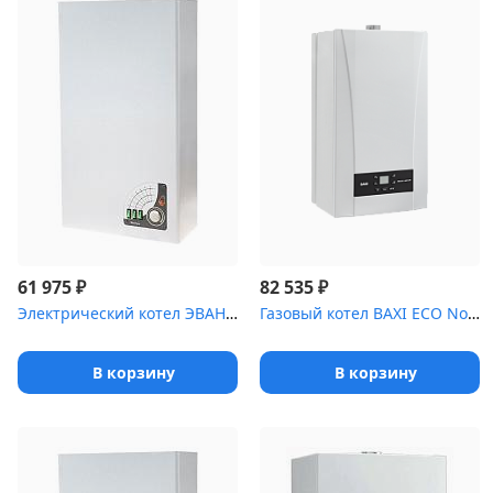
₽
₽
61 975
82 535
Электрический котел ЭВАН Warmos Comfort 15
Газовый котел BAXI ECO Nova 31 F 2 тепл-ка. турбо без трубы
В корзину
В корзину