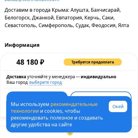
Доставим в города Крыма: Алушта, Бахчисарай,
Белогорск, Джанкой, Евпатория, Керчь, Саки,
Севастополь, Симферополь, Судак, Феодосия, Ялта
Информация
о компании
₽
48 180
Требуется предоплата
возврат и обмен товара
промокоды и акции
Доставка
уточняйте у менеджера —
индивидуально
Ваш город
выберите город
рассрочка и кредит
контакты
Быстрая покупка
карта сайта
Мы используем
рекомендательные
Окей
Купить в кредит
политика обработки персональных данных
технологии
и cookies, чтобы
рекомендовать полезное и создавать
© 1995-2026 ТЕХНОЛИДЕР - информация на сайте не
другие удобства на сайте
является договором оферты
0