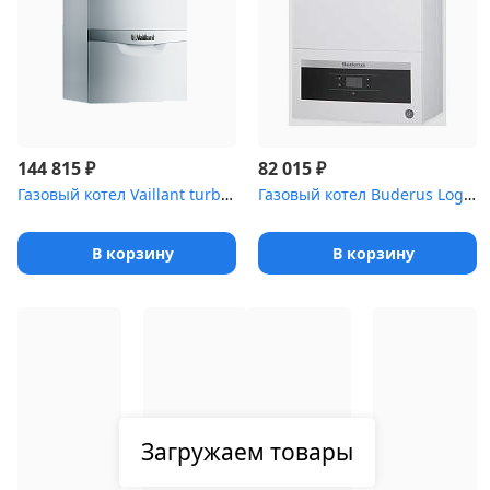
₽
₽
144 815
82 015
Газовый котел Vaillant turboTEC plus VU 202/5-5 H 20 кВт, однокон...
Газовый котел Buderus Logamax U072-12K 2 тепл-ка, турбо,без трубы
В корзину
В корзину
Загружаем товары