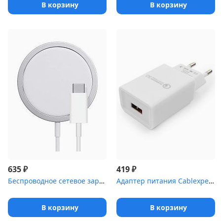
В корзину
В корзину
₽
₽
635
419
Беспроводное сетевое зарядное устройство Qumo Qi15w (Charger 0046...
Адаптер питания Cablexpert MP3A-PC-16, QC 3.0, 100/220V - 1 USB п...
В корзину
В корзину