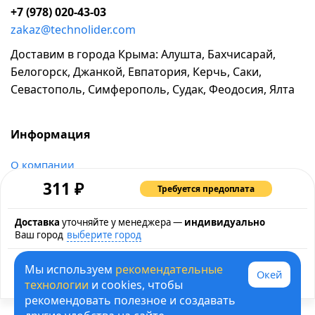
+7 (978) 020-43-03
zakaz@technolider.com
Доставим в города Крыма: Алушта, Бахчисарай,
Белогорск, Джанкой, Евпатория, Керчь, Саки,
Севастополь, Симферополь, Судак, Феодосия, Ялта
Информация
о компании
₽
возврат и обмен товара
311
Требуется предоплата
промокоды и акции
Доставка
уточняйте у менеджера —
индивидуально
рассрочка и кредит
Ваш город
выберите город
контакты
карта сайта
Мы используем
рекомендательные
Быстрая покупка
Окей
политика обработки персональных данных
технологии
и cookies, чтобы
рекомендовать полезное и создавать
© 1995-2026 ТЕХНОЛИДЕР - информация на сайте не