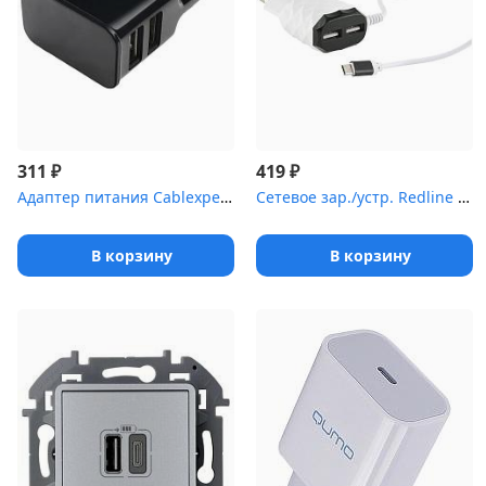
₽
₽
311
419
Адаптер питания Cablexpert MP3A-PC-12 100/220V - 5V USB 2 порта, ...
Сетевое зар./устр. Redline NC-2.1AC 2.1A черный (УТ000013618)
В корзину
В корзину