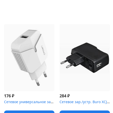
₽
₽
176
284
Сетевое универсальное зарядное устройство Crown CMWC-3030F white
Сетевое зар./устр. Buro XCJ-024-2.1A 2.1A универсальное черный