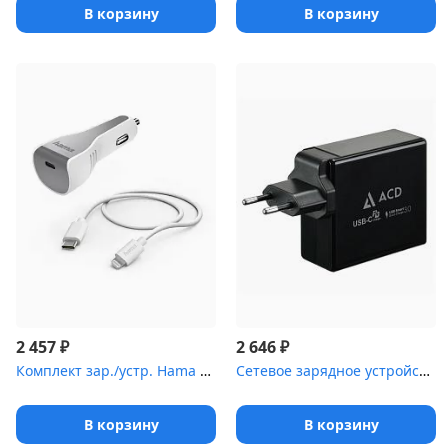
В корзину
В корзину
₽
₽
2 457
2 646
Комплект зар./устр. Hama H-183317 3A PD для Apple кабель Apple Li...
Сетевое зарядное устройство СЗУ (ACD-P602W-V1B) 60Вт, Сетевое ЗУ ...
В корзину
В корзину