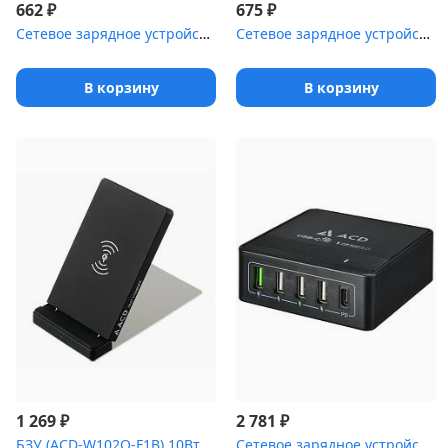
₽
₽
662
675
Сетевое зарядное устройство REXANT Type-C + USB 3.0 с Quick charg...
Сетевое зарядное устройство Qumo Energy light (Charger 0052) PD 2...
В корзину
В корзину
₽
₽
1 269
2 781
БЗУ (ACD-W102Q-F1B) 10Вт, беспроводная Qi, 2-катушки с QC, 5В/2А ...
Сетевое зарядное устройство CЗУ (ACD-P605U-V1B) 60Вт, Сетевое ЗУ ...