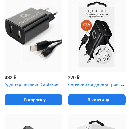
₽
₽
432
270
Адаптер питания Cablexpert MP3A-PC-36 USB 2 порта, 2.4A, черный +...
Сетевое зарядное устройство Qumo Energy (Charger 0025) 2.1A, встр...
В корзину
В корзину