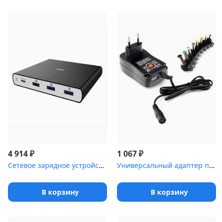
₽
₽
4 914
1 067
Сетевое зарядное устройство CЗУ (ACD-P904U-V1B) 90Вт, Сетевое ЗУ ...
Универсальный адаптер питания Gembird NPA-AC5, 30Вт 8 штекеров
В корзину
В корзину