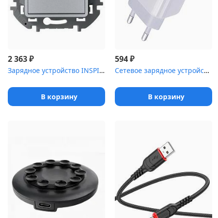
₽
₽
2 363
594
Зарядное устройство INSPIRIA с двумя USB-разьемами A-C 240В/5В 30...
Сетевое зарядное устройство Qumo Energy light (Charger 0051) PD 2...
В корзину
В корзину