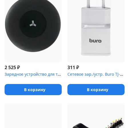
₽
₽
2 525
311
Зарядное устройство для телефона Accesstyle Darkslate 15W
Сетевое зар./устр. Buro TJ-248W QC 3.0 2.4A универсальное белый (...
В корзину
В корзину