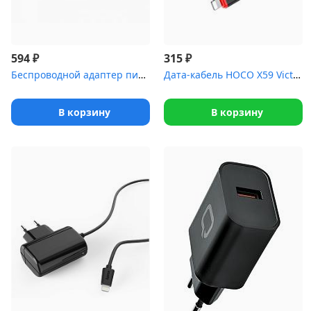
₽
₽
594
315
Беспроводной адаптер питания на присосках Cablexpert MP3A-PC-33, ...
Дата-кабель HOCO X59 Victory 3м 2,4A (black)
В корзину
В корзину