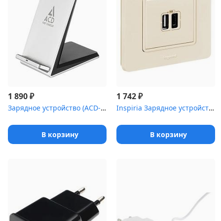
₽
₽
1 890
1 742
Зарядное устройство (ACD-W102S-F1S) 10Вт, беспроводная Qi, 2-кату...
Inspiria Зарядное устройство 2 разъема USB A-C 240В/5В 3000мА сло...
В корзину
В корзину