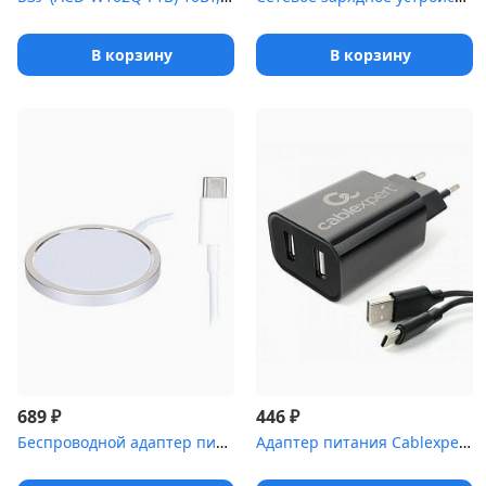
В корзину
В корзину
₽
₽
689
446
Беспроводной адаптер питания MagSafe Cablexpert MP3A-PC-34, QI 15...
Адаптер питания Cablexpert MP3A-PC-37 USB 2 порта, 2.4A, черный +...