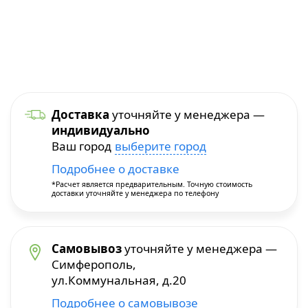
Уход и уборка
Посуда для приготовления
Краскопульты
Бытовая химия
Термопосуда
Многофункциональные инструменты
Посуда для сервировки
Перфораторы
Доставка
уточняйте у менеджера —
индивидуально
Столовые приборы
Пилы и плиткорезы
Ваш город
выберите город
Подробнее о доставке
Термосы
Прочие инструменты
*Расчет является предварительным. Точную стоимость
доставки уточняйте у менеджера по телефону
Расходные материалы и принадлежности
Самовывоз
уточняйте у менеджера —
Сварочное оборудование
Симферополь,
ул.Коммунальная, д.20
Станки
Подробнее о самовывозе