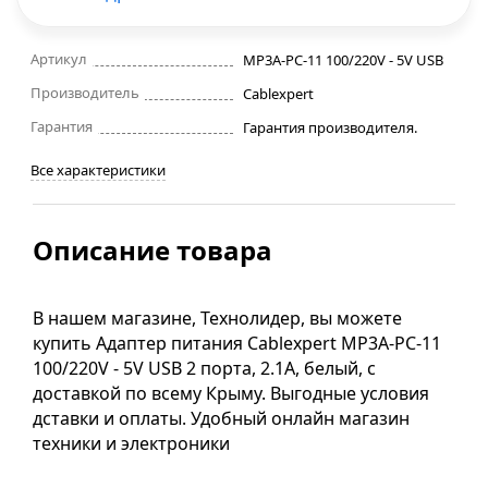
Строительные фены
Артикул
MP3A-PC-11 100/220V - 5V USB
Производитель
Точильные станки
Cablexpert
Гарантия
Гарантия производителя.
Фрезеры
Все характеристики
Штроборезы
Описание товара
Шуруповерты и электроотвертки
В нашем магазине, Технолидер, вы можете
Электролобзики
купить Адаптер питания Cablexpert MP3A-PC-11
100/220V - 5V USB 2 порта, 2.1A, белый, с
Электрорубанки
доставкой по всему Крыму. Выгодные условия
дставки и оплаты. Удобный онлайн магазин
техники и электроники
Инверторы