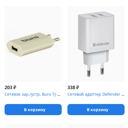
₽
₽
203
338
Сетевое зар./устр. Buro TJ-164w 1A универсальное белый
Сетевой адаптер Defender 2xUSB, 2.1А , белый (UPA-22) (83580)
В корзину
В корзину