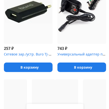
₽
₽
257
743
Сетевое зар./устр. Buro TJ-164b 1A универсальное черный
Универсальный адаптер питания Gembird NPA-AC4, 12Вт 8 штекеров
В корзину
В корзину