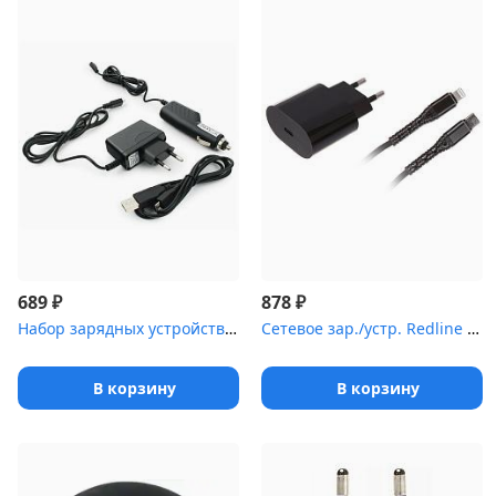
₽
₽
689
878
Набор зарядных устройств с Micro-USB разъемом Gembird MP3A-CAR-KI...
Сетевое зар./устр. Redline PD1-3A 3A PD+QC универсальное черный (...
В корзину
В корзину