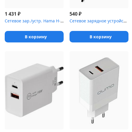
₽
₽
1 431
540
Сетевое зар./устр. Hama H-183267 1A для Apple черный (00183267)
Сетевое зарядное устройство Qumo (Charger 0048), 1 USB, 3A, черны...
В корзину
В корзину